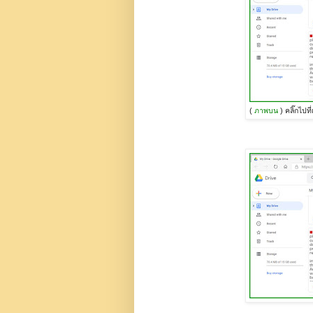
(
ภาพบน
) คลิ๊กไปที