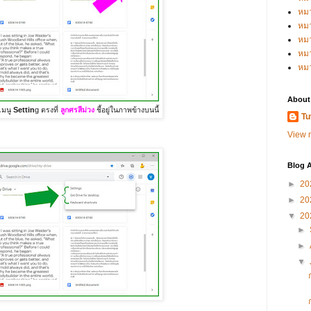
หม
หม
หม
หมว
หม
About
่เมนู
Settin
g ตรงที่
ลูกศรสีม่วง
ชี้อยู่ในภาพข้างบนนี้
Tu
View m
Blog A
►
20
►
20
▼
20
►
►
▼