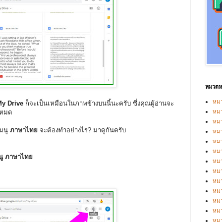
หมวดหม
หมว
y Drive
ก็จะเป็นเหมือนในภาพข้างบนนี้นะครับ ซึ่งคุณผู้อ่านจะ
หมว
งหมด
หม
มนู
ภาษาไทย
จะต้องทำอย่างไร? มาดูกันครับ
หม
หม
หมว
มนู ภาษาไทย
หมว
หม
หมว
หม
หมว
หมว
หม