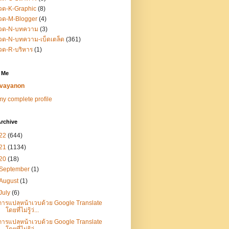
วด-K-Graphic
(8)
วด-M-Blogger
(4)
วด-N-บทความ
(3)
ด-N-บทความ-เบ็ดเตล็ด
(361)
วด-R-บริหาร
(1)
 Me
vayanon
y complete profile
rchive
22
(644)
21
(1134)
20
(18)
September
(1)
August
(1)
July
(6)
การแปลหน้าเวบด้วย Google Translate
โดยที่ไม่รู้ว่...
การแปลหน้าเวบด้วย Google Translate