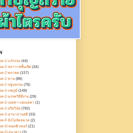
ู่
ด-2-แก้กรรม
(44)
ด-2-ฆราวาสชั้นเลิศ
(34)
วด-2-ตถาคต
(157)
วด-2-ทาน
(88)
วด-2-ปฐมธรรม
(76)
ด-2-ภพภูมิ
(149)
ด-2-มรรควิธีที่ง่าย
(29)
วด-2-เมตตา-แผ่เมตตา
(1)
ด-2-อริยวินัย
(782)
วด-2-อานาปานสติ
(33)
ด-F-ยังไม่จัดหมวด
(2)
ด-G-คอมพิวเตอร์
(21)
วด-G-ธนาคาร
(3)