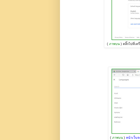
(
ภาพบน
) คลิ๊กไปที่เค
(
ภาพบน
)
หน้าเว็บจ