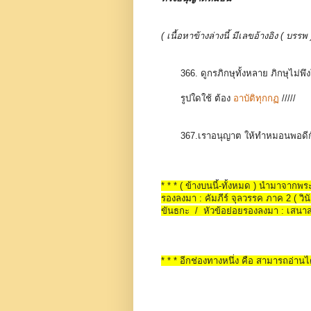
( เนื้อหาข้างล่างนี้ มีเลขอ้างอิง ( 
366. ดูกรภิกษุทั้งหลาย ภิกษุไม่
รูปใดใช้ ต้อง
อาบัติทุกกฏ
/////
367.เราอนุญาต ให้ทำหมอนพอดีก
* * * ( ข้างบนนี้-ทั้งหมด ) นำมาจาก
รองลงมา : คัมภีร์ จุลวรรค ภาค 2 ( วินั
ขันธกะ / หัวข้อย่อยรองลงมา : เส
* * * อีกช่องทางหนึ่ง คือ สามารถอ่านได