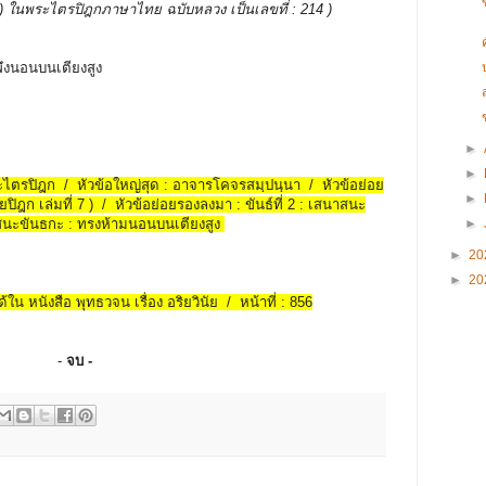
บรรพ ) ในพระไตรปิฎกภาษาไทย ฉบับหลวง เป็นเลขที่ : 214 )
่พึงนอนบนเตียงสูง
►
►
พระไตรปิฎก / หัวข้อใหญ่สุด : อาจารโคจรสมฺปนฺนา / หัวข้อย่อย
►
ยปิฎก เล่มที่ 7 ) / หัวข้อย่อยรองลงมา : ขันธ์ที่ 2 : เสนาสนะ
►
สนะขันธกะ : ทรงห้ามนอนบนเตียงสูง
►
20
►
20
้ใน หนังสือ พุทธวจน เรื่อง อริยวินัย / หน้าที่ : 856
-
จบ -