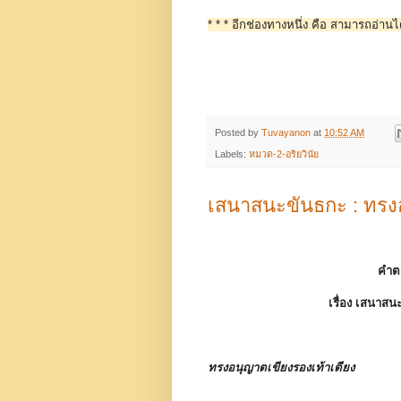
* * * อีกช่องทางหนึ่ง คือ สามารถอ่านได
Posted by
Tuvayanon
at
10:52 AM
Labels:
หมวด-2-อริยวินัย
เสนาสนะขันธกะ : ทรงอ
คำต
เรื่อง
เสนาสนะ
ทรงอนุญาตเขียงรองเท้าเตียง