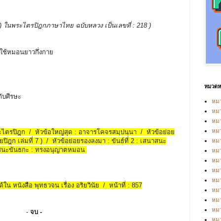
บรรพ ) ในพระไตรปิฎกภาษาไทย ฉบับหลวง เป็นเลขที่ : 218 )
พึงใช้หมอนยาวกึ่งกาย
หมวดหม
ับศีรษะ
หมว
หมว
หม
หม
พระไตรปิฎก / หัวข้อใหญ่สุด : อาจารโคจรสมฺปนฺนา / หัวข้อย่อย
ยปิฎก เล่มที่ 7 ) / หัวข้อย่อยรองลงมา : ขันธ์ที่ 2 : เสนาสนะ
หม
นาสนะขันธกะ : ทรงอนุญาตหมอน
หมว
หมว
หม
หมว
้ใน หนังสือ พุทธวจน เรื่อง อริยวินัย / หน้าที่ : 857
หม
หมว
หมว
-
จบ -
หม