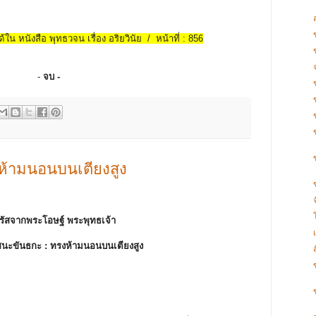
้ใน หนังสือ พุทธวจน เรื่อง อริยวินัย / หน้าที่ : 856
-
จบ -
ห้ามนอนบนเตียงสูง
รัสจากพระโอษฐ์ พระพุทธเจ้า
สนะขันธกะ :
ทรงห้ามนอนบนเตียงสูง