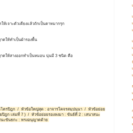
าตให้เจาะตัวเตียงแล้วถักเป็นตาหมากรุก
ญาตให้ทำเป็นผ้ารองพื้น
ญาตให้สางออกทำเป็นหมอน นุ่นมี 3 ชนิด คือ
พระไตรปิฎก / หัวข้อใหญ่สุด : อาจารโคจรสมฺปนฺนา / หัวข้อย่อย
ก
ยปิฎก เล่มที่ 7 ) / หัวข้อย่อยรองลงมา : ขันธ์ที่ 2 : เสนาสนะ
าสนะขันธกะ : ทรงอนุญาตด้าย