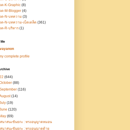
วด-K-Graphic
(8)
วด-M-Blogger
(4)
วด-N-บทความ
(3)
ด-N-บทความ-เบ็ดเตล็ด
(361)
วด-R-บริหาร
(1)
 Me
vayanon
y complete profile
rchive
22
(644)
October
(88)
September
(116)
August
(14)
July
(19)
June
(120)
May
(69)
เสนาสนะขันธกะ : ทรงอนุญาตหมอน
เสนาสนะขันธกะ : ทรงอนุญาตด้าย