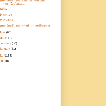
ขุททกวัตถุขันธกะ : ข้ออนุญาตเกี่ยวกับ
ศาลาเรือนไฟแล...
คันโพง
ประคดเอว
สายระเดียง
ขุททกวัตถุขันธกะ : ทรงห้ามการเปลือยกาย
April
(65)
March
(72)
February
(50)
January
(31)
21
(1134)
20
(18)