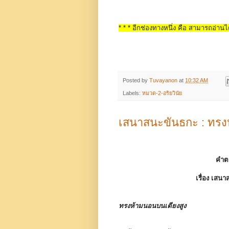
* * * อีกช่องทางหนึ่ง คือ สามารถอ่านได
Posted by
Tuvayanon
at
10:32 AM
Labels:
หมวด-2-อริยวินัย
เสนาสนะขันธกะ : ทรง
คำต
เรื่อง
เสนา
ทรงห้ามนอนบนเตียงสูง