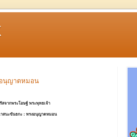
k
งอนุญาตหมอน
รัสจากพระโอษฐ์ พระพุทธเจ้า
าสนะขันธกะ :
ทรงอนุญาตหมอน