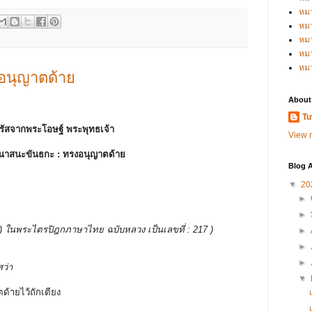
หม
หม
หม
หมว
หม
อนุญาตด้าย
About
Tu
รัสจากพระโอษฐ์ พระพุทธเจ้า
View m
นาสนะขันธกะ :
ทรงอนุญาตด้าย
Blog A
▼
20
►
►
บรรพ ) ในพระไตรปิฎกภาษาไทย ฉบับหลวง เป็นเลขที่ : 217 )
►
►
►
สว่า
▼
ตด้ายไว้ถักเตียง