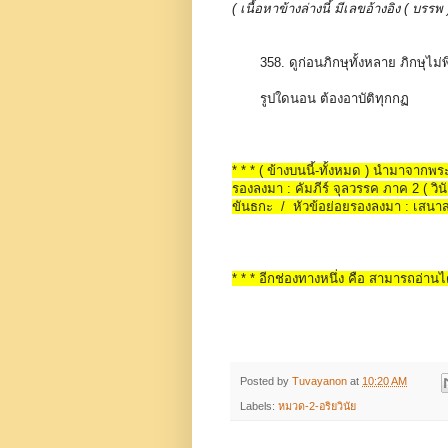
( เนื้อหาข้างล่างนี้ มีเลขอ้างอิง ( 
358. ดูก่อนภิกษุทั้งหลาย ภิกษุไม
รูปใดนอน ต้องอาบัติทุกกฏ
* * * ( ข้างบนนี้-ทั้งหมด ) นำมาจาก
รองลงมา : คัมภีร์ จุลวรรค ภาค 2 ( วินั
ขันธกะ / หัวข้อย่อยรองลงมา : เสนา
* * * อีกช่องทางหนึ่ง คือ สามารถอ่านได
Posted by
Tuvayanon
at
10:20 AM
Labels:
หมวด-2-อริยวินัย