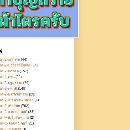
ู่
ด-2-แก้กรรม
(44)
ด-2-ฆราวาสชั้นเลิศ
(34)
วด-2-ตถาคต
(157)
วด-2-ทาน
(88)
วด-2-ปฐมธรรม
(76)
ด-2-ภพภูมิ
(149)
ด-2-มรรควิธีที่ง่าย
(29)
วด-2-เมตตา-แผ่เมตตา
(1)
ด-2-อริยวินัย
(782)
วด-2-อานาปานสติ
(33)
ด-F-ยังไม่จัดหมวด
(2)
ด-G-คอมพิวเตอร์
(21)
วด-G-ธนาคาร
(3)