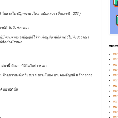
บรรพ ) ในพระไตรปิฎกภาษาไทย ฉบับหลวง เป็นเลขที่ : 232 )
องอาบัติ ในวันปวารณา
ู้มีพระภาคทรงบัญญัติไว้ว่า ภิกษุมีอาบัติติดตัวไม่พึงปวารณา
ปฏิบัติอย่างไรหนอ …
หมวดหม
หมว
หมว
หม
นศาสนานี้ ต้องอาบัติในวันปวารณา
หม
 ห่มผ้าอุตราสงค์เฉวียงบ่า นั่งกระโหย่ง ประคองอัญชลี แล้วกล่าวอ
หม
หมว
หมว
คืนอาบัตินั้น
หม
หมว
หม
หมว
หมว
หม
็น