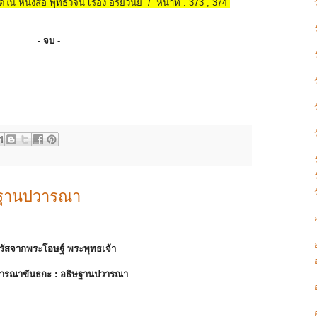
้ใน หนังสือ พุทธวจน เรื่อง อริยวินัย / หน้าที่ : 373 , 374
-
จบ -
ษฐานปวารณา
รัสจากพระโอษฐ์ พระพุทธเจ้า
ารณาขันธกะ :
อธิษฐานปวารณา