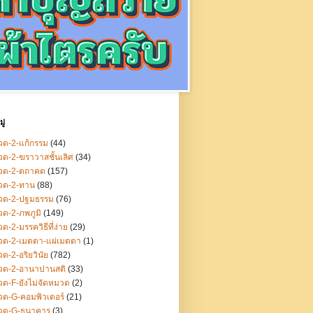
ู่
ด-2-แก้กรรม
(44)
ด-2-ฆราวาสชั้นเลิศ
(34)
วด-2-ตถาคต
(157)
วด-2-ทาน
(88)
วด-2-ปฐมธรรม
(76)
ด-2-ภพภูมิ
(149)
ด-2-มรรควิธีที่ง่าย
(29)
วด-2-เมตตา-แผ่เมตตา
(1)
ด-2-อริยวินัย
(782)
วด-2-อานาปานสติ
(33)
ด-F-ยังไม่จัดหมวด
(2)
ด-G-คอมพิวเตอร์
(21)
วด-G-ธนาคาร
(3)