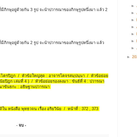
►
่มีภิกษุอยู่ด้วยกัน 3 รูป จะนำปวารณาของภิกษุรูปหนึ่งมา แล้ว 2
►
►
►
►
►
่มีภิกษุอยู่ด้วยกัน 2 รูป จะนำปวารณาของภิกษุรูปหนึ่งมา แล้ว
►
►
20
พระไตรปิฎก / หัวข้อใหญ่สุด : อาจารโคจรสมฺปนฺนา / หัวข้อย่อย
ัยปิฎก เล่มที่ 4 ) / หัวข้อย่อยรองลงมา : ขันธ์ที่ 4 : ปวารณา
รณาขันธกะ : อธิษฐานปวารณา
้ใน หนังสือ พุทธวจน เรื่อง อริยวินัย / หน้าที่ : 372 , 373
-
จบ -