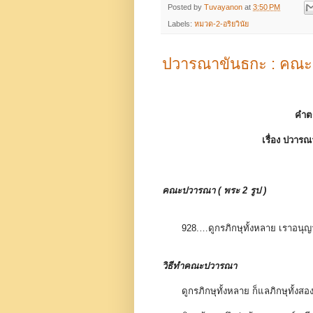
Posted by
Tuvayanon
at
3:50 PM
Labels:
หมวด-2-อริยวินัย
ปวารณาขันธกะ : คณะป
คำต
เรื่อง
ปวารณ
คณะปวารณา ( พระ 2 รูป )
928.…ดูกรภิกษุทั้งหลาย เราอนุญ
วิธีทำคณะปวารณา
ดูกรภิกษุทั้งหลาย ก็แลภิกษุทั้งส