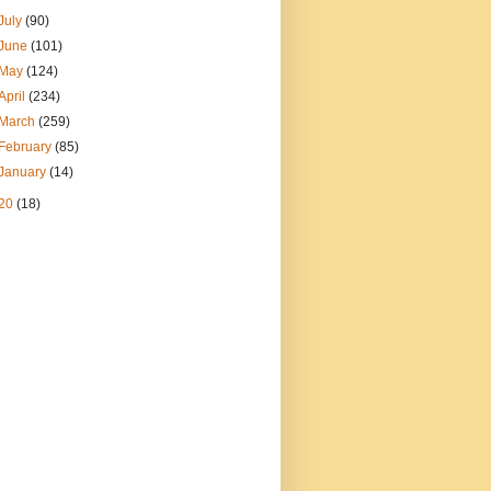
July
(90)
June
(101)
May
(124)
April
(234)
March
(259)
February
(85)
January
(14)
20
(18)