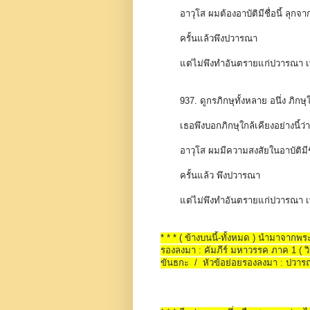
อาวุโส ผมต้องอาบัติมีชื่อนี้ ลุกจาก
ครั้นแล้วพึงปวารณา
แต่ไม่พึงทำอันตรายแก่ปวารณา เพร
937. ดูกรภิกษุทั้งหลาย อนึ่ง ภิ
เธอพึงบอกภิกษุใกล้เคียงอย่างนี้ว่า
อาวุโส ผมมีความสงสัยในอาบัติมีชื่
ครั้นแล้ว พึงปวารณา
แต่ไม่พึงทำอันตรายแก่ปวารณา เพ
* * * ( ข้างบนนี้-ทั้งหมด ) นำมาจาก
รองลงมา : คัมภีร์ มหาวรรค ภาค 1 ( วิน
ขันธกะ / หัวข้อย่อยรองลงมา : ปวา