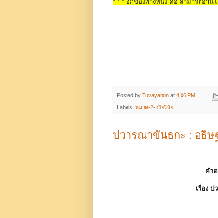
* * * อีกช่องทางหนึ่ง คือ สามารถอ่านได
Posted by
Tuvayanon
at
4:06 PM
Labels:
หมวด-2-อริยวินัย
ปวารณาขันธกะ : อธิ
คำต
เรื่อง
ปว