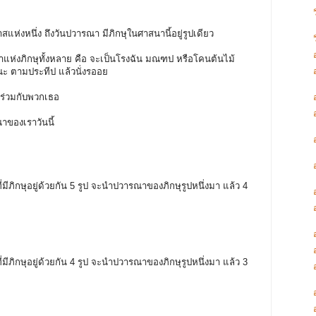
่งหนึ่ง ถึงวันปวารณา มีภิกษุในศาสนานี้อยู่รูปเดียว
แห่งภิกษุทั้งหลาย คือ จะเป็นโรงฉัน มณฑป หรือโคนต้นไม้
าสนะ ตามประทีป แล้วนั่งรออย
าร่วมกับพวกเธอ
าของเราวันนี้
่มีภิกษุอยู่ด้วยกัน 5 รูป จะนำปวารณาของภิกษุรูปหนึ่งมา แล้ว 4
่มีภิกษุอยู่ด้วยกัน 4 รูป จะนำปวารณาของภิกษุรูปหนึ่งมา แล้ว 3