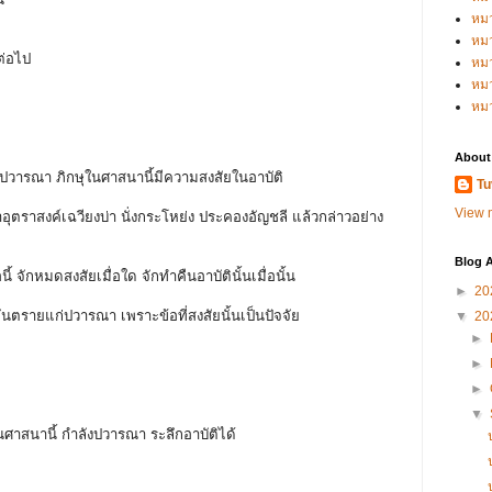
หม
หม
มต่อไป
หม
หมว
หม
About
งวันปวารณา ภิกษุในศาสนานี้มีความสงสัยในอาบัติ
Tu
View m
้าอุตราสงค์เฉวียงบ่า นั่งกระโหย่ง ประคองอัญชลี แล้วกล่าวอย่าง
Blog A
ี้ จักหมดสงสัยเมื่อใด จักทำคืนอาบัตินั้นเมื่อนั้น
►
20
ันตรายแก่ปวารณา เพราะข้อที่สงสัยนั้นเป็นปัจจัย
▼
20
►
►
►
▼
ในศาสนานี้ กำลังปวารณา ระลึกอาบัติได้