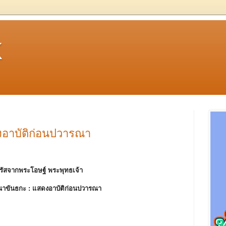
k
อาบัติก่อนปวารณา
รัสจากพระโอษฐ์ พระพุทธเจ้า
าขันธกะ :
แสดงอาบัติก่อนปวารณา