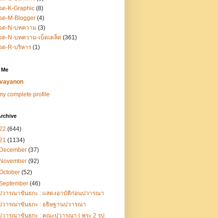
วด-K-Graphic
(8)
วด-M-Blogger
(4)
วด-N-บทความ
(3)
ด-N-บทความ-เบ็ดเตล็ด
(361)
วด-R-บริหาร
(1)
 Me
vayanon
y complete profile
rchive
22
(644)
21
(1134)
December
(37)
November
(92)
October
(52)
September
(46)
ปวารณาขันธกะ : แสดงอาบัติก่อนปวารณา
ปวารณาขันธกะ : อธิษฐานปวารณา
ปวารณาขันธกะ : คณะปวารณา ( พระ 2 รูป