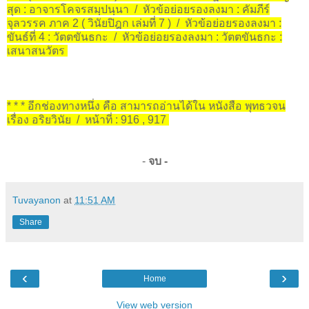
สุด : อาจารโคจรสมฺปนฺนา / หัวข้อย่อยรองลงมา : คัมภีร์
จุลวรรค ภาค 2 ( วินัยปิฎก เล่มที่ 7 ) / หัวข้อย่อยรองลงมา :
ขันธ์ที่ 4 : วัตตขันธกะ / หัวข้อย่อยรองลงมา : วัตตขันธกะ :
เสนาสนวัตร
* * * อีกช่องทางหนึ่ง คือ สามารถอ่านได้ใน หนังสือ พุทธวจน
เรื่อง อริยวินัย / หน้าที่ : 916 , 917
-
จบ -
Tuvayanon
at
11:51 AM
Share
‹
›
Home
View web version