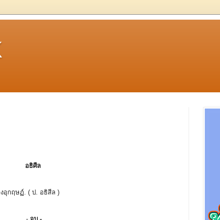
k
อธิศีล
ุกฤษฏ์. ( ป. อธิสีล )
-
จบ -