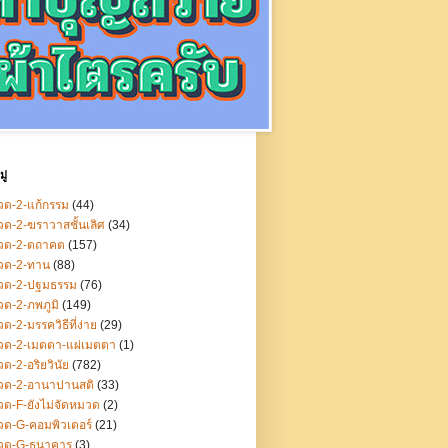
ู่
ด-2-แก้กรรม
(44)
ด-2-ฆราวาสชั้นเลิศ
(34)
วด-2-ตถาคต
(157)
วด-2-ทาน
(88)
วด-2-ปฐมธรรม
(76)
ด-2-ภพภูมิ
(149)
ด-2-มรรควิธีที่ง่าย
(29)
วด-2-เมตตา-แผ่เมตตา
(1)
ด-2-อริยวินัย
(782)
วด-2-อานาปานสติ
(33)
ด-F-ยังไม่จัดหมวด
(2)
ด-G-คอมพิวเตอร์
(21)
วด-G-ธนาคาร
(3)