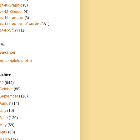
วด-K-Graphic
(8)
วด-M-Blogger
(4)
วด-N-บทความ
(3)
ด-N-บทความ-เบ็ดเตล็ด
(361)
วด-R-บริหาร
(1)
 Me
vayanon
y complete profile
rchive
22
(644)
October
(88)
September
(116)
August
(14)
July
(19)
June
(120)
May
(69)
April
(65)
March
(72)