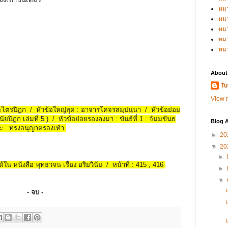
หม
หม
หม
หมว
หม
About
Tu
View m
พระไตรปิฎก / หัวข้อใหญ่สุด : อาจารโคจรสมฺปนฺนา / หัวข้อย่อย
ยปิฎก เล่มที่ 5 ) / หัวข้อย่อยรองลงมา : ขันธ์ที่ 1 : จัมมขันธ
Blog A
กะ : ทรงอนุญาตรองเท้า
►
20
▼
20
►
้ใน หนังสือ พุทธวจน เรื่อง อริยวินัย / หน้าที่ : 415 , 416
►
▼
-
จบ -