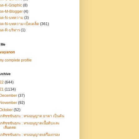
วด-K-Graphic
(8)
วด-M-Blogger
(4)
วด-N-บทความ
(3)
ด-N-บทความ-เบ็ดเตล็ด
(361)
วด-R-บริหาร
(1)
 Me
vayanon
y complete profile
rchive
22
(644)
21
(1134)
December
(37)
November
(92)
October
(52)
เภสัชชขันธกะ : ทรงอนุญาต ยาตา เป็นต้น
เภสัชชขันธกะ : ทรงอนุญาตเนื้อดิบและ
เลือดสด
เภสัชชขันธกะ : ทรงอนุญาตเครื่องกรอง