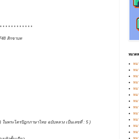
 * * * * * * * * * * * *
ี 748 สิกขาบท
หมวดหม
หมว
หมว
หม
หม
หม
หมว
หมว
หม
หมว
หม
บรรพ ) ในพระไตรปิฎกภาษาไทย ฉบับหลวง เป็นเลขที่ : 5 )
หมว
หมว
หม
องเท้าชั้นเดียว