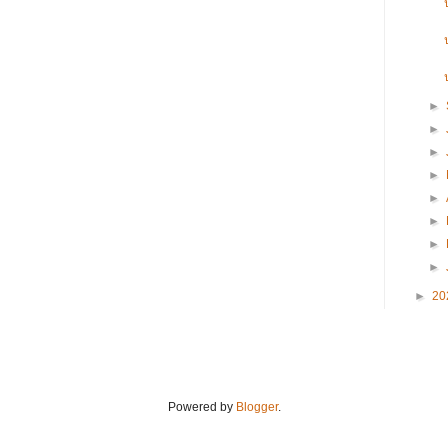
►
►
►
►
►
►
►
►
►
20
Powered by
Blogger
.