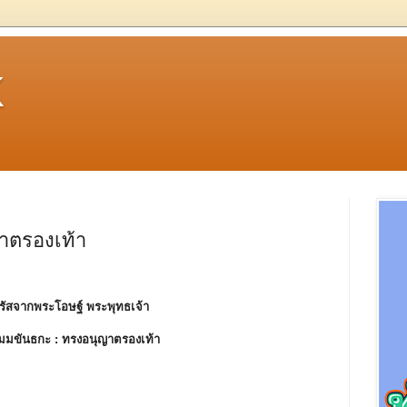
k
าตรองเท้า
รัสจากพระโอษฐ์ พระพุทธเจ้า
ัมมขันธกะ :
ทรงอนุญาตรองเท้า