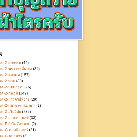
ู่
ด-2-แก้กรรม
(44)
ด-2-ฆราวาสชั้นเลิศ
(34)
วด-2-ตถาคต
(157)
วด-2-ทาน
(88)
วด-2-ปฐมธรรม
(76)
ด-2-ภพภูมิ
(149)
ด-2-มรรควิธีที่ง่าย
(29)
วด-2-เมตตา-แผ่เมตตา
(1)
ด-2-อริยวินัย
(782)
วด-2-อานาปานสติ
(33)
ด-F-ยังไม่จัดหมวด
(2)
ด-G-คอมพิวเตอร์
(21)
วด-G-ธนาคาร
(3)