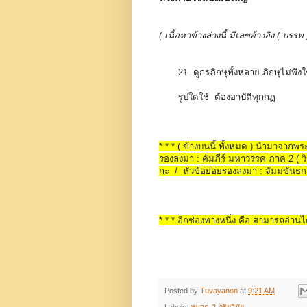
( เนื้อหาข้างล่างนี้ มีเลขอ้างอิง ( บ
21. ดูกรภิกษุทั้งหลาย ภิกษุไม่พึ
รูปใดใช้ ต้องอาบัติทุกกฏ
* * * ( ข้างบนนี้-ทั้งหมด ) นำมาจาก
รองลงมา : คัมภีร์ มหาวรรค ภาค 2 ( วินั
กะ / หัวข้อย่อยรองลงมา : จัมมขันธก
* * * อีกช่องทางหนึ่ง คือ สามารถอ่านได
Posted by
Tuvayanon
at
9:21 AM