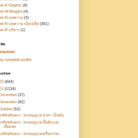
วด-K-Graphic
(8)
วด-M-Blogger
(4)
วด-N-บทความ
(3)
ด-N-บทความ-เบ็ดเตล็ด
(361)
วด-R-บริหาร
(1)
 Me
vayanon
y complete profile
rchive
22
(644)
21
(1134)
December
(37)
November
(92)
October
(52)
เภสัชชขันธกะ : ทรงอนุญาต ยาตา เป็นต้น
เภสัชชขันธกะ : ทรงอนุญาตเนื้อดิบและ
เลือดสด
เภสัชชขันธกะ : ทรงอนุญาตเครื่องกรอง