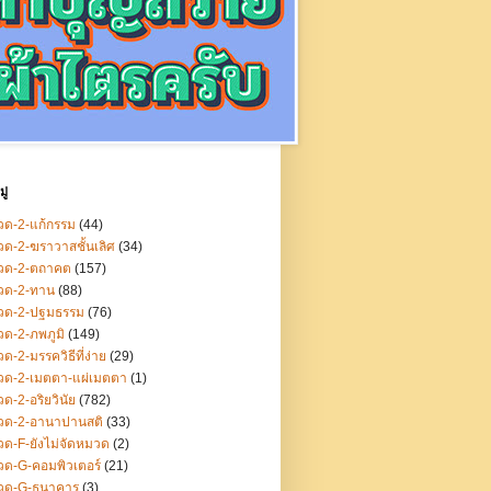
ู่
ด-2-แก้กรรม
(44)
ด-2-ฆราวาสชั้นเลิศ
(34)
วด-2-ตถาคต
(157)
วด-2-ทาน
(88)
วด-2-ปฐมธรรม
(76)
ด-2-ภพภูมิ
(149)
ด-2-มรรควิธีที่ง่าย
(29)
วด-2-เมตตา-แผ่เมตตา
(1)
ด-2-อริยวินัย
(782)
วด-2-อานาปานสติ
(33)
ด-F-ยังไม่จัดหมวด
(2)
ด-G-คอมพิวเตอร์
(21)
วด-G-ธนาคาร
(3)