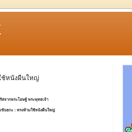
k
ช้หนังผืนใหญ่
รัสจากพระโอษฐ์ พระพุทธเจ้า
มขันธกะ :
ทรงห้ามใช้หนังผืนใหญ่