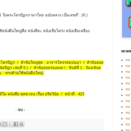
รรพ ) ในพระไตรปิฎกภาษาไทย ฉบับหลวง เป็นเลขที่ : 16 )
งใช้หนังผืนใหญ่คือ หนังสีหะ หนังเสือโคร่ง หนังเสือเหลือง
หมวดหม
หมว
พระไตรปิฎก / หัวข้อใหญ่สุด : อาจารโคจรสมฺปนฺนา / หัวข้อย่อย
หมว
ยปิฎก เล่มที่ 5 ) / หัวข้อย่อยรองลงมา : ขันธ์ที่ 1 : จัมมขันธ
หม
ะ : ทรงห้ามใช้หนังผืนใหญ่
หม
หม
หมว
้ใน หนังสือ พุทธวจน เรื่อง อริยวินัย / หน้าที่ : 423
หมว
หม
หมว
-
จบ -
หม
หมว
หมว
หม