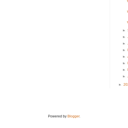
►
►
►
►
►
►
►
►
►
20
Powered by
Blogger
.