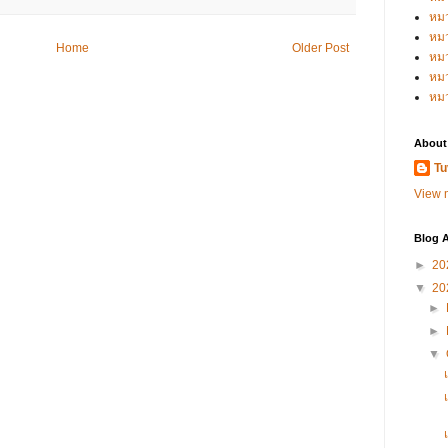
หม
หม
Home
Older Post
หม
หมว
หม
About
Tu
View m
Blog A
►
20
▼
20
►
►
▼