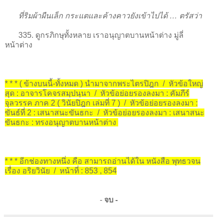
ที่ริมผ้าผืนเล็ก กระแตและค้างคาวยังเข้าไปได้ … ตรัสว่า
335. ดูกรภิกษุทั้งหลาย เราอนุญาตบานหน้าต่าง มู่ลี่
หน้าต่าง
* * * ( ข้างบนนี้-ทั้งหมด ) นำมาจากพระไตรปิฎก / หัวข้อใหญ่
สุด : อาจารโคจรสมฺปนฺนา / หัวข้อย่อยรองลงมา : คัมภีร์
จุลวรรค ภาค 2 ( วินัยปิฎก เล่มที่ 7 ) / หัวข้อย่อยรองลงมา :
ขันธ์ที่ 2 : เสนาสนะขันธกะ / หัวข้อย่อยรองลงมา : เสนาสนะ
ขันธกะ : ทรงอนุญาตบานหน้าต่าง
* * * อีกช่องทางหนึ่ง คือ สามารถอ่านได้ใน หนังสือ พุทธวจน
เรื่อง อริยวินัย / หน้าที่ : 853 , 854
-
จบ -