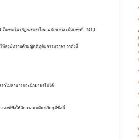
บรรพ ) ในพระไตรปิฎกภาษาไทย ฉบับหลวง เป็นเลขที่ : 141 )
ศให้สงฆ์ทราบด้วยญัตติทุติยกรรมวาจา ว่าดังนี้
ช้สาแหรกไม่สามารถจะนำบาตรไปได้
ว สงฆ์พึงให้สิกกาสมมติแก่ภิกษุมีชื่อนี้