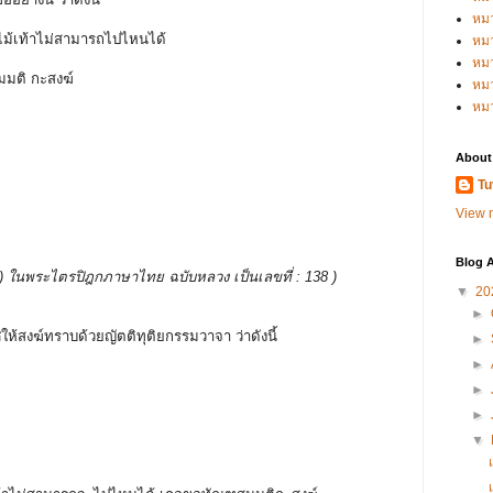
หม
ช้ไม้เท้าไม่สามารถไปไหนได้
หม
หม
สมมติ กะสงฆ์
หมว
หม
About
Tu
View m
Blog A
บรรพ ) ในพระไตรปิฎกภาษาไทย ฉบับหลวง เป็นเลขที่ : 138 )
▼
20
►
ศให้สงฆ์ทราบด้วยญัตติทุติยกรรมวาจา ว่าดังนี้
►
►
►
►
▼