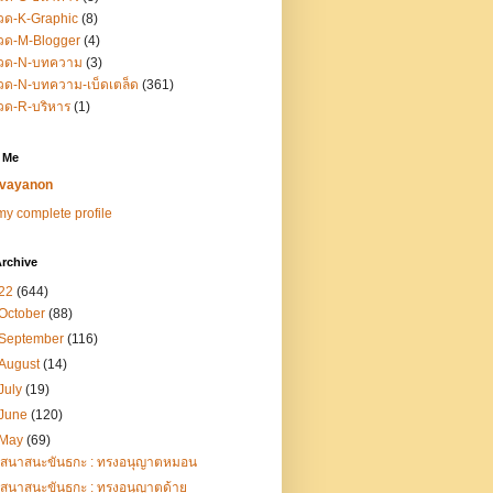
วด-K-Graphic
(8)
วด-M-Blogger
(4)
วด-N-บทความ
(3)
ด-N-บทความ-เบ็ดเตล็ด
(361)
วด-R-บริหาร
(1)
 Me
vayanon
y complete profile
rchive
22
(644)
October
(88)
September
(116)
August
(14)
July
(19)
June
(120)
May
(69)
เสนาสนะขันธกะ : ทรงอนุญาตหมอน
เสนาสนะขันธกะ : ทรงอนุญาตด้าย