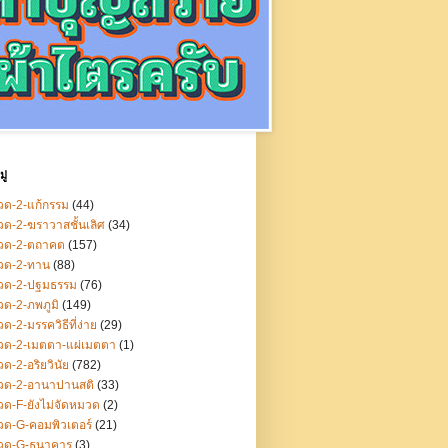
ู่
ด-2-แก้กรรม
(44)
ด-2-ฆราวาสชั้นเลิศ
(34)
วด-2-ตถาคต
(157)
วด-2-ทาน
(88)
วด-2-ปฐมธรรม
(76)
ด-2-ภพภูมิ
(149)
ด-2-มรรควิธีที่ง่าย
(29)
วด-2-เมตตา-แผ่เมตตา
(1)
ด-2-อริยวินัย
(782)
วด-2-อานาปานสติ
(33)
ด-F-ยังไม่จัดหมวด
(2)
ด-G-คอมพิวเตอร์
(21)
วด-G-ธนาคาร
(3)