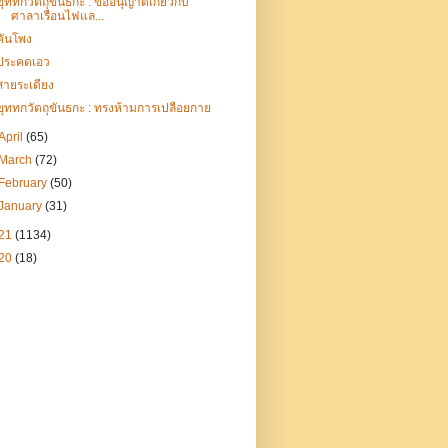
ขุททกวัตถุขันธกะ : ข้ออนุญาตเกี่ยวกับ
ศาลาเรือนไฟแล...
คันโพง
ประคดเอว
สายระเดียง
ขุททกวัตถุขันธกะ : ทรงห้ามการเปลือยกาย
April
(65)
March
(72)
February
(50)
January
(31)
21
(1134)
20
(18)