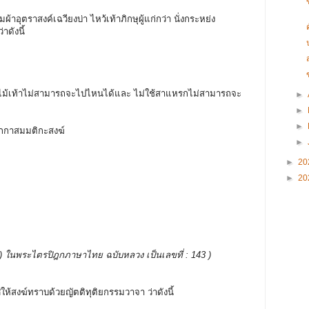
ผ้าอุตราสงค์เฉวียงบ่า ไหว้เท้าภิกษุผู้แก่กว่า นั่งกระหย่ง
าดังนี้
ใช้ไม้เท้าไม่สามารถจะไปไหนได้และ ไม่ใช้สาแหรกไม่สามารถจะ
►
►
►
สิกกาสมมติกะสงฆ์
►
►
20
►
20
บรรพ ) ในพระไตรปิฎกภาษาไทย ฉบับหลวง เป็นเลขที่ : 143 )
ศให้สงฆ์ทราบด้วยญัตติทุติยกรรมวาจา ว่าดังนี้