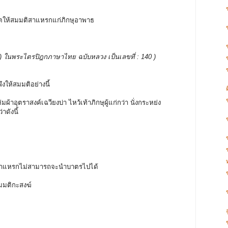
ญาตให้สมมติสาแหรกแก่ภิกษุอาพาธ
บรรพ ) ในพระไตรปิฎกภาษาไทย ฉบับหลวง เป็นเลขที่ : 140 )
ึงให้สมมติอย่างนี้
มผ้าอุตราสงค์เฉวียงบ่า ไหว้เท้าภิกษุผู้แก่กว่า นั่งกระหย่ง
าดังนี้
่มีสาแหรกไม่สามารถจะนำบาตรไปได้
สมมติกะสงฆ์