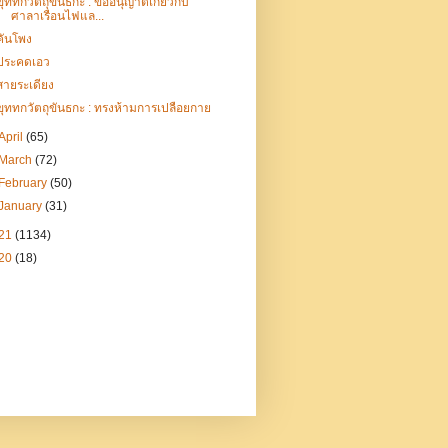
ขุททกวัตถุขันธกะ : ข้ออนุญาตเกี่ยวกับ
ศาลาเรือนไฟแล...
คันโพง
ประคดเอว
สายระเดียง
ขุททกวัตถุขันธกะ : ทรงห้ามการเปลือยกาย
April
(65)
March
(72)
February
(50)
January
(31)
21
(1134)
20
(18)