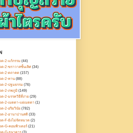
ู่
ด-2-แก้กรรม
(44)
ด-2-ฆราวาสชั้นเลิศ
(34)
วด-2-ตถาคต
(157)
วด-2-ทาน
(88)
วด-2-ปฐมธรรม
(76)
ด-2-ภพภูมิ
(149)
ด-2-มรรควิธีที่ง่าย
(29)
วด-2-เมตตา-แผ่เมตตา
(1)
ด-2-อริยวินัย
(782)
วด-2-อานาปานสติ
(33)
ด-F-ยังไม่จัดหมวด
(2)
ด-G-คอมพิวเตอร์
(21)
วด-G-ธนาคาร
(3)