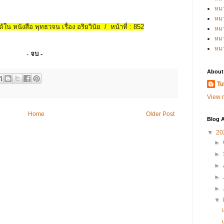
หม
หม
้ใน หนังสือ พุทธวจน เรื่อง อริยวินัย / หน้าที่ : 852
หม
หมว
หม
-
จบ -
About
Tu
View m
Home
Older Post
Blog A
▼
20
►
►
►
►
►
▼