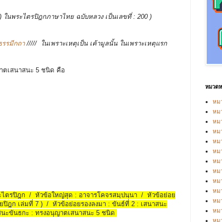
บรรพ ) ในพระไตรปิฎกภาษาไทย ฉบับหลวง เป็นเลขที่ : 200 )
ธรรมีกถา
/////
ในเพราะเหตุเป็น เค้ามูลนั้น ในเพราะเหตุแรก
ุญาตเสนาสนะ 5 ชนิด คือ
หมวดหม
หมว
หมว
หม
หม
หม
หมว
หมว
หม
หมว
หม
พระไตรปิฎก / หัวข้อใหญ่สุด : อาจารโคจรสมฺปนฺนา / หัวข้อย่อย
หมว
ยปิฎก เล่มที่ 7 ) / หัวข้อย่อยรองลงมา : ขันธ์ที่ 2 : เสนาสนะ
หมว
าสนะขันธกะ : ทรงอนุญาตเสนาสนะ 5 ชนิด
หม