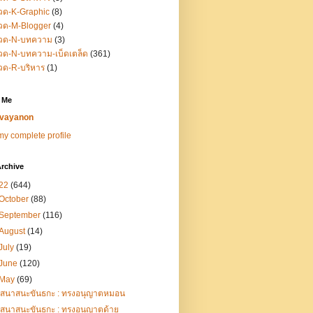
วด-K-Graphic
(8)
วด-M-Blogger
(4)
วด-N-บทความ
(3)
ด-N-บทความ-เบ็ดเตล็ด
(361)
วด-R-บริหาร
(1)
 Me
vayanon
y complete profile
rchive
22
(644)
October
(88)
September
(116)
August
(14)
July
(19)
June
(120)
May
(69)
เสนาสนะขันธกะ : ทรงอนุญาตหมอน
เสนาสนะขันธกะ : ทรงอนุญาตด้าย