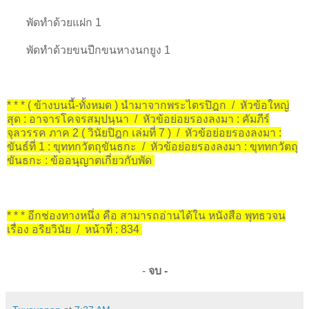
พัดทำด้วยแฝก 1
พัดทำด้วยขนปีกขนหางนกยูง 1
* * * ( ข้างบนนี้-ทั้งหมด ) นำมาจากพระไตรปิฎก / หัวข้อใหญ่
สุด : อาจารโคจรสมฺปนฺนา / หัวข้อย่อยรองลงมา : คัมภีร์
จุลวรรค ภาค 2 ( วินัยปิฎก เล่มที่ 7 ) / หัวข้อย่อยรองลงมา :
ขันธ์ที่ 1 : ขุททกวัตถุขันธกะ / หัวข้อย่อยรองลงมา : ขุททกวัตถุ
ขันธกะ : ข้ออนุญาตเกี่ยวกับพัด
* * * อีกช่องทางหนึ่ง คือ สามารถอ่านได้ใน หนังสือ พุทธวจน
เรื่อง อริยวินัย / หน้าที่ : 834
-
จบ -