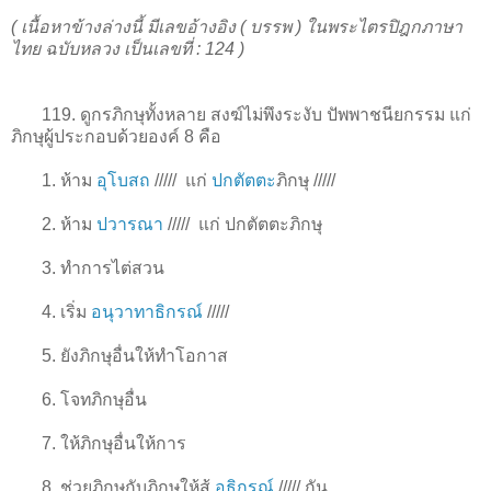
( เนื้อหาข้างล่างนี้ มีเลขอ้างอิง ( บรรพ ) ในพระไตรปิฎกภาษา
ไทย ฉบับหลวง เป็นเลขที่ : 124 )
119. ดูกรภิกษุทั้งหลาย สงฆ์ไม่พึงระงับ ปัพพาชนียกรรม แก่
ภิกษุผู้ประกอบด้วยองค์ 8 คือ
1
. ห้าม
อุโบสถ
/////
แก่
ปกตัตตะ
ภิกษุ
/////
2
. ห้าม
ปวารณา
/////
แก่ ปกตัตตะภิกษุ
3
. ทำการไต่สวน
4
. เริ่ม
อนุวาทาธิกรณ์
/////
5
. ยังภิกษุอื่นให้ทำโอกาส
6
. โจทภิกษุอื่น
7
. ให้ภิกษุอื่นให้การ
8
. ช่วยภิกษุกับภิกษุให้สู้
อธิกรณ์
/////
กัน