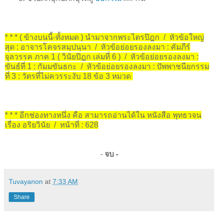
* * * ( ข้างบนนี้-ทั้งหมด ) นำมาจากพระไตรปิฎก / หัวข้อใหญ่
สุด : อาจารโคจรสมฺปนฺนา / หัวข้อย่อยรองลงมา : คัมภีร์
จุลวรรค ภาค 1 ( วินัยปิฎก เล่มที่ 6 ) / หัวข้อย่อยรองลงมา :
ขันธ์ที่ 1 : กัมมขันธกะ / หัวข้อย่อยรองลงมา : ปัพพาชนียกรรม
ที่ 3 : วัตรที่ไม่ควรระงับ 18 ข้อ 3 หมวด
* * * อีกช่องทางหนึ่ง คือ สามารถอ่านได้ใน หนังสือ พุทธวจน
เรื่อง อริยวินัย / หน้าที่ : 628
-
จบ -
Tuvayanon
at
7:33 AM
Share