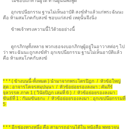
ไม่ชอบแก่ท่านผู้ใด ท่านผู้นั้นพึงพูด
อุกเขปนียกรรม ฐานไม่เห็นอาบัติ สงฆ์ทำแล้วแก่พระฉันนะ
คือ ห้ามสมโภคกับสงฆ์ ชอบแก่สงฆ์ เหตุนั้นจึงนิ่ง
ข้าพเจ้าทรงความนี้ไว้ด้วยอย่างนี้
ดูกรภิกษุทั้งหลาย พวกเธอจงบอกภิกษุผู้อยู่ในอาวาสต่อๆ ไป
ว่า พระฉันนะถูกสงฆ์ทำ อุกเขปนียกรรม ฐานไม่เห็นอาบัติแล้ว
คือ ห้ามสมโภคกับสงฆ์
* * * ( ข้างบนนี้-ทั้งหมด ) นำมาจากพระไตรปิฎก / หัวข้อใหญ่
สุด : อาจารโคจรสมฺปนฺนา / หัวข้อย่อยรองลงมา : คัมภีร์
จุลวรรค ภาค 1 ( วินัยปิฎก เล่มที่ 6 ) / หัวข้อย่อยรองลงมา :
ขันธ์ที่ 1 : กัมมขันธกะ / หัวข้อย่อยรองลงมา : อุกเขปนียกรรมที่
5
* * * อีกช่องทางหนึ่ง คือ สามารถอ่านได้ใน หนังสือ พุทธวจน