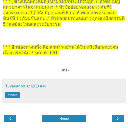
* * * ( ข้างบนนี้-ทั้งหมด ) นำมาจากพระไตรปิฎก / หัวข้อใหญ่
สุด : อาจารโคจรสมฺปนฺนา / หัวข้อย่อยรองลงมา : คัมภีร์
จุลวรรค ภาค 1 ( วินัยปิฎก เล่มที่ 6 ) / หัวข้อย่อยรองลงมา :
ขันธ์ที่ 1 : กัมมขันธกะ / หัวข้อย่อยรองลงมา : อุกเขปนียกรรมที่
5 : สงฆ์ลงโทษและระงับกรรม
* * * อีกช่องทางหนึ่ง คือ สามารถอ่านได้ใน หนังสือ พุทธวจน
เรื่อง อริยวินัย / หน้าที่ : 661
-
จบ -
Tuvayanon
at
6:00 AM
Share
‹
›
Home