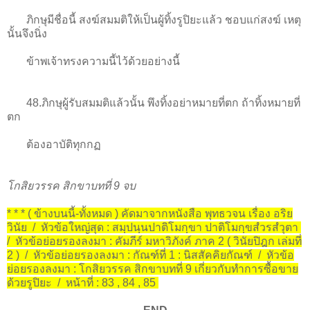
ภิกษุมีชื่อนี้ สงฆ์สมมติให้เป็นผู้ทิ้งรูปิยะแล้ว ชอบแก่สงฆ์ เหตุ
นั้นจึงนิ่ง
ข้าพเจ้าทรงความนี้ไว้ด้วยอย่างนี้
48.ภิกษุผู้รับสมมติแล้วนั้น พึงทิ้งอย่าหมายที่ตก ถ้าทิ้งหมายที่
ตก
ต้องอาบัติทุกกฏ
โกสิยวรรค สิกขาบทที่ 9 จบ
* * * ( ข้างบนนี้-ทั้งหมด ) คัดมาจากหนังสือ พุทธวจน เรื่อง อริย
วินัย / หัวข้อใหญ่สุด : สมฺปนฺนปาติโมกฺขา ปาติโมกฺขสํวรสํวุตา
/ หัวข้อย่อยรองลงมา : คัมภีร์ มหาวิภังค์ ภาค 2 ( วินัยปิฎก เล่มที่
2 ) / หัวข้อย่อยรองลงมา : กัณฑ์ที่ 1 : นิสสัคคิยกัณฑ์ / หัวข้อ
ย่อยรองลงมา : โกสิยวรรค สิกขาบทที่ 9 เกี่ยวกับทำการซื้อขาย
ด้วยรูปิยะ / หน้าที่ : 83 , 84 , 85