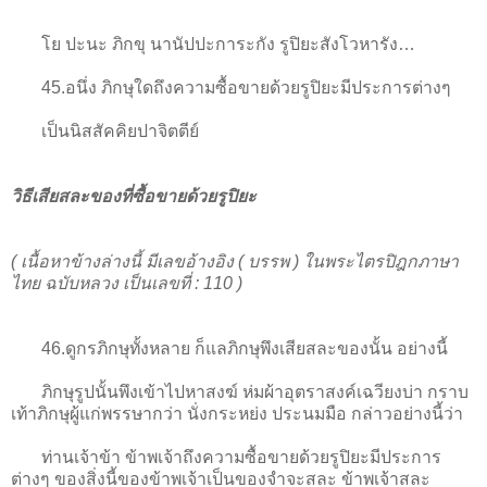
โย ปะนะ ภิกขุ นานัปปะการะกัง รูปิยะสังโวหารัง…
45.อนึ่ง ภิกษุใดถึงความซื้อขายด้วยรูปิยะมีประการต่างๆ
เป็นนิสสัคคิยปาจิตตีย์
วิธีเสียสละของที่ซื้อขายด้วยรูปิยะ
( เนื้อหาข้างล่างนี้ มีเลขอ้างอิง ( บรรพ ) ในพระไตรปิฎกภาษา
ไทย ฉบับหลวง เป็นเลขที่ : 110 )
46.ดูกรภิกษุทั้งหลาย ก็แลภิกษุพึงเสียสละของนั้น อย่างนี้
ภิกษุรูปนั้นพึงเข้าไปหาสงฆ์ ห่มผ้าอุตราสงค์เฉวียงบ่า กราบ
เท้าภิกษุผู้แก่พรรษากว่า นั่งกระหย่ง ประนมมือ กล่าวอย่างนี้ว่า
ท่านเจ้าข้า ข้าพเจ้าถึงความซื้อขายด้วยรูปิยะมีประการ
ต่างๆ ของสิ่งนี้ของข้าพเจ้าเป็นของจำจะสละ ข้าพเจ้าสละ