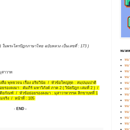
รรพ ) ในพระไตรปิฎกภาษาไทย ฉบับหลวง เป็นเลขที่ : 173 )
หมวดหม
หมว
หมว
หม
ามุสาวาท
หม
ังสือ พุทธวจน เรื่อง อริยวินัย / หัวข้อใหญ่สุด : สมฺปนฺนปาติ
หม
ยรองลงมา : คัมภีร์ มหาวิภังค์ ภาค 2 ( วินัยปิฎก เล่มที่ 2 ) /
หมว
ิตติยกัณฑ์ / หัวข้อย่อยรองลงมา : มุสาวาทวรรค สิกขาบทที่ 1
หมว
มจริง / หน้าที่ : 105
หม
หมว
-
END -
หม
หมว
หมว
หม