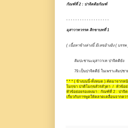
กัณฑ์ที่ 2 : ปาจิตติยกัณฑ์
- - - - - - - - - - - - - - - - - - -
มุสาวาทวรรค สิกขาบทที่ 1
( เนื้อหาข้างล่างนี้ มีเลขอ้างอิง ( บ
สัมปะชานะมุสาวาเท ปาจิตติยัง
79.เป็นปาจิตตีย์ ในเพราะสัมปช
* * * ( ข้างบนนี้-ทั้งหมด ) คัดมาจากหน
โมกฺขา ปาติโมกฺขสํวรสํวุตา / หัวข้อย่อ
หัวข้อย่อยรองลงมา : กัณฑ์ที่ 2 : ปาจ
เกี่ยวกับการพูดให้คลาดเคลื่อนจากควา