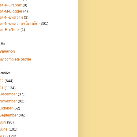
วด-K-Graphic
(8)
วด-M-Blogger
(4)
วด-N-บทความ
(3)
ด-N-บทความ-เบ็ดเตล็ด
(361)
วด-R-บริหาร
(1)
 Me
vayanon
y complete profile
rchive
22
(644)
21
(1134)
December
(37)
November
(92)
October
(52)
September
(46)
July
(90)
June
(101)
May
(124)