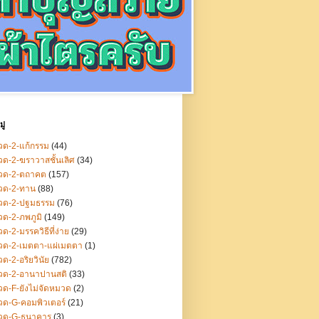
ู่
ด-2-แก้กรรม
(44)
ด-2-ฆราวาสชั้นเลิศ
(34)
วด-2-ตถาคต
(157)
วด-2-ทาน
(88)
วด-2-ปฐมธรรม
(76)
ด-2-ภพภูมิ
(149)
ด-2-มรรควิธีที่ง่าย
(29)
วด-2-เมตตา-แผ่เมตตา
(1)
ด-2-อริยวินัย
(782)
วด-2-อานาปานสติ
(33)
ด-F-ยังไม่จัดหมวด
(2)
ด-G-คอมพิวเตอร์
(21)
วด-G-ธนาคาร
(3)