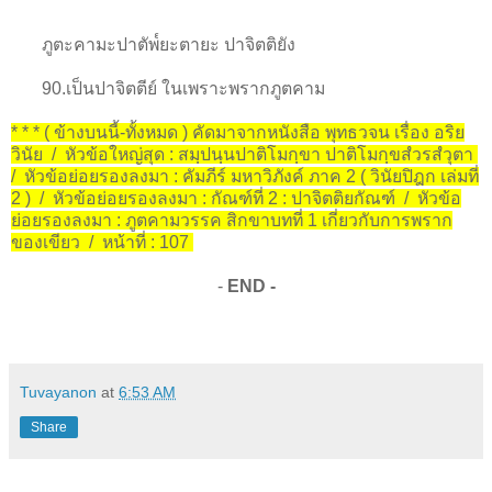
ภูตะคามะปาตัพ๎ยะตายะ ปาจิตติยัง
90.เป็นปาจิตตีย์ ในเพราะพรากภูตคาม
* * * ( ข้างบนนี้-ทั้งหมด ) คัดมาจากหนังสือ พุทธวจน เรื่อง อริย
วินัย / หัวข้อใหญ่สุด : สมฺปนฺนปาติโมกฺขา ปาติโมกฺขสํวรสํวุตา
/ หัวข้อย่อยรองลงมา : คัมภีร์ มหาวิภังค์ ภาค 2 ( วินัยปิฎก เล่มที่
2 ) / หัวข้อย่อยรองลงมา : กัณฑ์ที่ 2 : ปาจิตติยกัณฑ์ / หัวข้อ
ย่อยรองลงมา : ภูตคามวรรค สิกขาบทที่ 1 เกี่ยวกับการพราก
ของเขียว / หน้าที่ : 107
-
END -
Tuvayanon
at
6:53 AM
Share