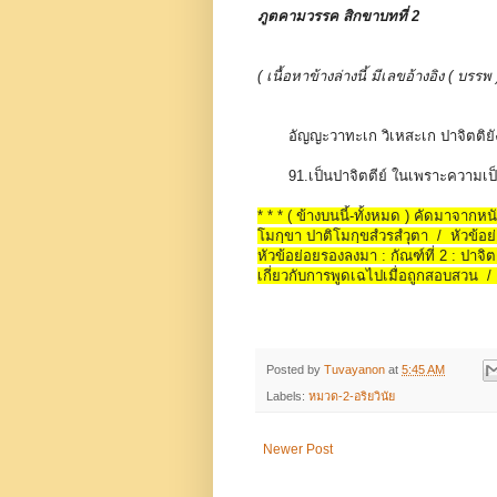
ภูตคามวรรค สิกขาบทที่ 2
( เนื้อหาข้างล่างนี้ มีเลขอ้างอิง ( บ
อัญญะวาทะเก วิเหสะเก ปาจิตติย
91.เป็นปาจิตตีย์ ในเพราะความเป็
* * * ( ข้างบนนี้-ทั้งหมด ) คัดมาจากหน
โมกฺขา ปาติโมกฺขสํวรสํวุตา / หัวข้อย่อ
หัวข้อย่อยรองลงมา : กัณฑ์ที่ 2 : ปาจ
เกี่ยวกับการพูดเฉไปเมื่อถูกสอบสวน / ห
Posted by
Tuvayanon
at
5:45 AM
Labels:
หมวด-2-อริยวินัย
Newer Post