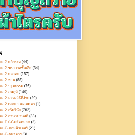
ู่
ด-2-แก้กรรม
(44)
ด-2-ฆราวาสชั้นเลิศ
(34)
วด-2-ตถาคต
(157)
วด-2-ทาน
(88)
วด-2-ปฐมธรรม
(76)
ด-2-ภพภูมิ
(149)
ด-2-มรรควิธีที่ง่าย
(29)
วด-2-เมตตา-แผ่เมตตา
(1)
ด-2-อริยวินัย
(782)
วด-2-อานาปานสติ
(33)
ด-F-ยังไม่จัดหมวด
(2)
ด-G-คอมพิวเตอร์
(21)
วด-G-ธนาคาร
(3)