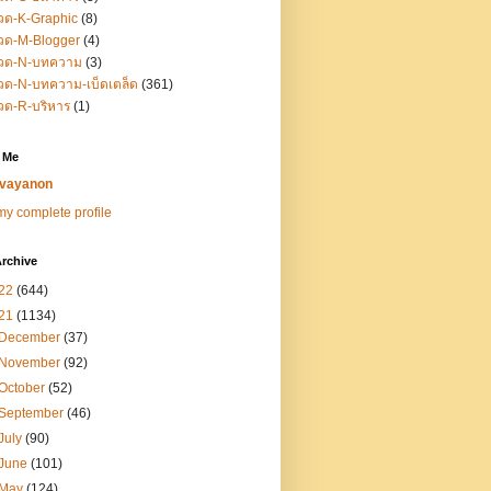
วด-K-Graphic
(8)
วด-M-Blogger
(4)
วด-N-บทความ
(3)
ด-N-บทความ-เบ็ดเตล็ด
(361)
วด-R-บริหาร
(1)
 Me
vayanon
y complete profile
rchive
22
(644)
21
(1134)
December
(37)
November
(92)
October
(52)
September
(46)
July
(90)
June
(101)
May
(124)