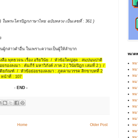
รรพ ) ในพระไตรปิฎกภาษาไทย ฉบับหลวง เป็นเลขที่ : 361 )
ัง
นผู้กล่าวคำอื่น ในเพราะความเป็นผู้ให้ลำบาก
หมวดหม
ังสือ พุทธวจน เรื่อง อริยวินัย / หัวข้อใหญ่สุด : สมฺปนฺนปาติ
หมว
ยรองลงมา : คัมภีร์ มหาวิภังค์ ภาค 2 ( วินัยปิฎก เล่มที่ 2 ) /
หมว
ิตติยกัณฑ์ / หัวข้อย่อยรองลงมา : ภูตคามวรรค สิกขาบทที่ 2
หม
น้าที่ : 107
หม
-
END -
หม
หมว
หมว
หม
หมว
หม
หมว
Home
Older Post
หมว
หม