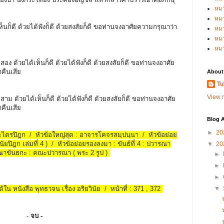
หม
หม
นก็ดี ด้วยได้ฟังก็ดี ด้วยสงสัยก็ดี ขอท่านจงอาศัยความกรุณาว่า
หม
หมว
หม
สอง ด้วยได้เห็นก็ดี ด้วยได้ฟังก็ดี ด้วยสงสัยก็ดี ขอท่านจงอาศัย
ำคืนเสีย
About
Tu
View m
สาม ด้วยได้เห็นก็ดี ด้วยได้ฟังก็ดี ด้วยสงสัยก็ดี ขอท่านจงอาศัย
ำคืนเสีย
Blog A
►
20
พระไตรปิฎก / หัวข้อใหญ่สุด : อาจารโคจรสมฺปนฺนา / หัวข้อย่อย
ัยปิฎก เล่มที่ 4 ) / หัวข้อย่อยรองลงมา : ขันธ์ที่ 4 : ปวารณา
▼
20
ณาขันธกะ : คณะปวารณา ( พระ 2 รูป )
►
►
►
้ใน หนังสือ พุทธวจน เรื่อง อริยวินัย / หน้าที่ : 371 , 372
▼
-
จบ -