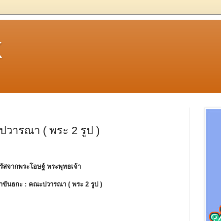
k
วารณา ( พระ 2 รูป )
รัสจากพระโอษฐ์ พระพุทธเจ้า
าขันธกะ :
คณะปวารณา ( พระ 2 รูป )