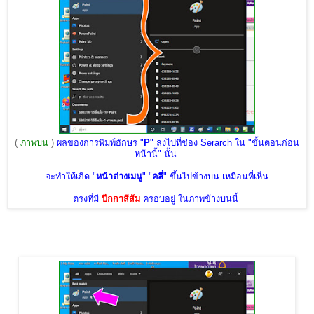
(
ภาพบน
)
ผลของการพิมพ์อักษร "
P
" ลงไปที่ช่อง Serarch ใน "ขั้นตอนก่อน
หน้านี้" นั้น
จะทำให้เกิด "
หน้าต่างเมนู
" "
คลี่
" ขึ้นไปข้างบน เหมือนที่เห็น
ตรงที่มี
ปีกกาสีส้ม
ครอบอยู่ ในภาพข้างบนนี้