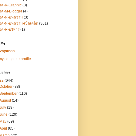
วด-K-Graphic
(8)
วด-M-Blogger
(4)
วด-N-บทความ
(3)
ด-N-บทความ-เบ็ดเตล็ด
(361)
วด-R-บริหาร
(1)
 Me
vayanon
y complete profile
rchive
22
(644)
October
(88)
September
(116)
August
(14)
July
(19)
June
(120)
May
(69)
April
(65)
March
(72)