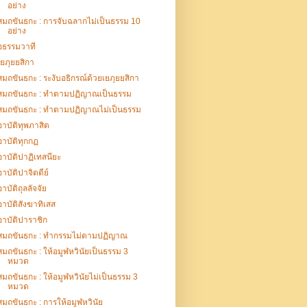
อย่าง
สมถขันธกะ : การจับฉลากไม่เป็นธรรม 10
อย่าง
อธรรมวาที
เยภุยยสิกา
สมถขันธกะ : ระงับอธิกรณ์ด้วยเยภุยยสิกา
สมถขันธกะ : ทำตามปฏิญาณเป็นธรรม
สมถขันธกะ : ทำตามปฏิญาณไม่เป็นธรรม
อาบัติทุพภาสิต
อาบัติทุกกฏ
อาบัติปาฏิเทสนียะ
อาบัติปาจิตตีย์
อาบัติถุลลัจจัย
อาบัติสังฆาทิเสส
อาบัติปาราชิก
สมถขันธกะ : ทำกรรมไม่ตามปฏิญาณ
สมถขันธกะ : ให้อมูฬหวินัยเป็นธรรม 3
หมวด
สมถขันธกะ : ให้อมูฬหวินัยไม่เป็นธรรม 3
หมวด
สมถขันธกะ : การให้อมูฬหวินัย