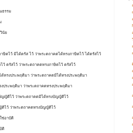
็นธรรม
รม
วินัย
ตไว้ มิได้ตรัส ไว้ ว่าพระตถาคตได้ทรงภาษิตไว้ ได้ตรัสไว้
้ ตรัสไว้ ว่าพระตถาคตทรงภาษิตไว้ ตรัสไว้
ทรงประพฤติมา ว่าพระตถาคตมิได้ทรงประพฤติมา
ประพฤติมา ว่าพระตถาคตทรงประพฤติมา
ญัติไว้ ว่าพระตถาคตมิได้ทรงบัญญัติไว้
ิไว้ ว่าพระตถาคตทรงบัญญัติไว้
ใช่อาบัติ
ัติ