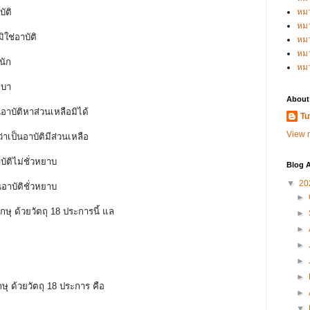
บัติ
หม
หม
มิใช่อาบัติ
หม
หมว
นัก
หม
เบา
About
าบัติหาส่วนเหลือมิได้
Tu
View m
เป็นอาบัติมีส่วนเหลือ
ัติไม่ชั่วหยาบ
Blog A
▼
20
อาบัติชั่วหยาบ
►
 ด้วยวัตถุ 18 ประการนี้ แล
►
►
►
ร
►
►
 ด้วยวัตถุ 18 ประการ คือ
►
▼