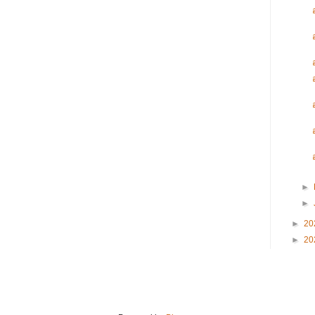
►
►
►
20
►
20