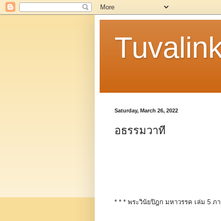
Tuvalin
Saturday, March 26, 2022
อธรรมวาที
* * * พระวินัยปิฎก มหาวรรค เล่ม 5 ภา