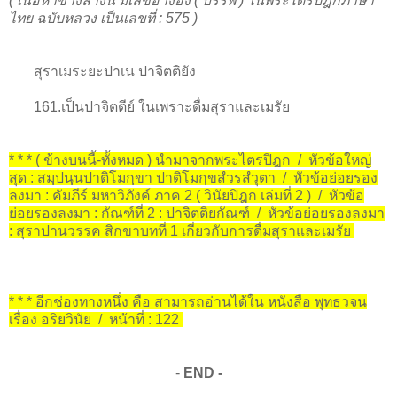
( เนื้อหาข้างล่างนี้ มีเลขอ้างอิง ( บรรพ ) ในพระไตรปิฎกภาษา
ไทย ฉบับหลวง เป็นเลขที่ : 575 )
สุราเมระยะปาเน ปาจิตติยัง
161.เป็นปาจิตตีย์ ในเพราะดื่มสุราและเมรัย
* * * ( ข้างบนนี้-ทั้งหมด ) นำมาจากพระไตรปิฎก / หัวข้อใหญ่
สุด : สมฺปนฺนปาติโมกฺขา ปาติโมกฺขสํวรสํวุตา / หัวข้อย่อยรอง
ลงมา : คัมภีร์ มหาวิภังค์ ภาค 2 ( วินัยปิฎก เล่มที่ 2 ) / หัวข้อ
ย่อยรองลงมา : กัณฑ์ที่ 2 : ปาจิตติยกัณฑ์ / หัวข้อย่อยรองลงมา
: สุราปานวรรค สิกขาบทที่ 1 เกี่ยวกับการดื่มสุราและเมรัย
* * * อีกช่องทางหนึ่ง คือ สามารถอ่านได้ใน หนังสือ พุทธวจน
เรื่อง อริยวินัย / หน้าที่ : 122
-
END -