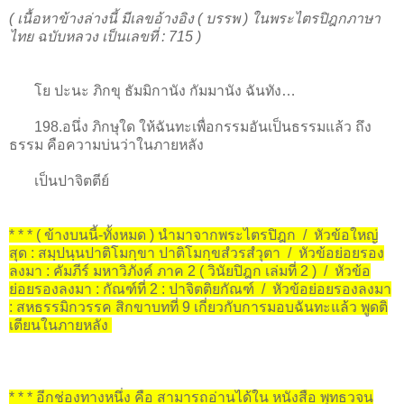
( เนื้อหาข้างล่างนี้ มีเลขอ้างอิง ( บรรพ ) ในพระไตรปิฎกภาษา
ไทย ฉบับหลวง เป็นเลขที่ : 715 )
โย ปะนะ ภิกขุ ธัมมิกานัง กัมมานัง ฉันทัง…
198.อนึ่ง ภิกษุใด ให้ฉันทะเพื่อกรรมอันเป็นธรรมแล้ว ถึง
ธรรม คือความบ่นว่าในภายหลัง
เป็นปาจิตตีย์
* * * ( ข้างบนนี้-ทั้งหมด ) นำมาจากพระไตรปิฎก / หัวข้อใหญ่
สุด : สมฺปนฺนปาติโมกฺขา ปาติโมกฺขสํวรสํวุตา / หัวข้อย่อยรอง
ลงมา : คัมภีร์ มหาวิภังค์ ภาค 2 ( วินัยปิฎก เล่มที่ 2 ) / หัวข้อ
ย่อยรองลงมา : กัณฑ์ที่ 2 : ปาจิตติยกัณฑ์ / หัวข้อย่อยรองลงมา
: สหธรรมิกวรรค สิกขาบทที่ 9 เกี่ยวกับการมอบฉันทะแล้ว พูดติ
เตียนในภายหลัง
* * * อีกช่องทางหนึ่ง คือ สามารถอ่านได้ใน หนังสือ พุทธวจน