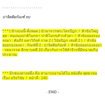
- - - - - - - - - - - - - - - - - - -
ปาจิตติยกัณฑ์ จบ
* * * ( ข้างบนนี้-ทั้งหมด ) นำมาจากพระไตรปิฎก / หัวข้อใหญ่
สุด : สมฺปนฺนปาติโมกฺขา ปาติโมกฺขสํวรสํวุตา / หัวข้อย่อยรอง
ลงมา : คัมภีร์ มหาวิภังค์ ภาค 2 ( วินัยปิฎก เล่มที่ 2 ) / หัวข้อ
ย่อยรองลงมา : กัณฑ์ที่ 2 : ปาจิตติยกัณฑ์ / หัวข้อย่อยรองลงมา
: รตนวรรค สิกขาบทที่ 10 เกี่ยวกับการให้ทำจีวรที่มีขนาดเกิน
ประมาณ
* * * อีกช่องทางหนึ่ง คือ สามารถอ่านได้ใน หนังสือ พุทธวจน
เรื่อง อริยวินัย / หน้าที่ : 140
-
END -