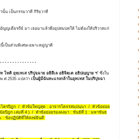
านั้น เป็นกรรมวาที กิริยวาที
ัญญเดียรถีย์ มา เธอมาแล้วพึงอุปสมบทให้ ไม่ต้องให้ปริวาสแก่
อนี้เป็นส่วนพิเศษเฉพาะหมู่ญาติ
 - - - - - - - - - - - - - - -
โท โหติ อุทฺเทเส ปริปุจฺฉาย อธิสีเล อธิจิตฺเต อธิปญฺญาย ฯ
” ซึ่งใน
พ.ศ.2535 แปลว่า
เป็นผู้มีฉันทะแรงกล้าในอุทเทส ในปริปุจฉา
พระไตรปิฎก / หัวข้อใหญ่สุด : อาจารโคจรสมฺปนฺนา / หัวข้อย่อย
ัยปิฎก เล่มที่ 4 ) / หัวข้อย่อยรองลงมา : ขันธ์ที่ 1 : มหาขันธ
 ข้อปฏิบัติที่ให้สงฆ์ยินดี