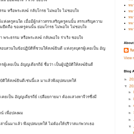
หม
ะธรรม หรือพระสงฆ์ กลับโกรธ ไม่พอใจ ไม่ชอบใจ
หม
หม
แห่งครูคนใด เมื่อมีผู้กล่าวสรรเสริญครูคนนั้น สรรเสริญความ
หมว
ึดถือ ของครูคนนั้น ย่อมโกรธ ไม่พอใจ ไม่ชอบใจ
หม
้า พระธรรม หรือพระสงฆ์ กลับพอใจ ร่าเริง ชอบใจ
About
องสอบสวนในข้อปฏิบัติที่ชวนให้สงฆ์ยินดี แห่งกุลบุตรผู้เคยเป็น อัญ
Tu
View m
รผู้เคยเป็น อัญญเดียรถีย์ ชื่อว่า เป็นผู้ปฏิบัติให้สงฆ์ยินดี
Blog A
►
20
ิบัติให้สงฆ์ยินดีเช่นนี้แล มาแล้วพึงอุปสมบทให้
▼
20
►
ผู้เคยเป็น อัญญเดียรถีย์ เปลือยกายมา ต้องแสวงหาจีวรซึ่งมี
►
►
กน์ เพื่อปลงผม
►
►
หล่านั้นมาแล้ว พึงอุปสมบทให้ ไม่ต้องให้ปริวาสแก่พวกเธอ
▼