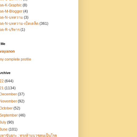
วด-K-Graphic
(8)
วด-M-Blogger
(4)
วด-N-บทความ
(3)
ด-N-บทความ-เบ็ดเตล็ด
(361)
วด-R-บริหาร
(1)
 Me
vayanon
y complete profile
rchive
22
(644)
21
(1134)
December
(37)
November
(92)
October
(52)
September
(46)
July
(90)
June
(101)
มหาขันธกะ : ทรงห้ามบวชคนเป็นโรค