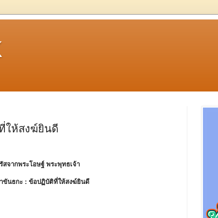
k
ี่ให้สงฆ์ยินดี
รัสจากพระโอษฐ์ พระพุทธเจ้า
าขันธกะ :
ข้อปฏิบัติที่ให้สงฆ์ยินดี