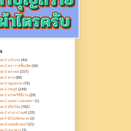
ู่
ด-2-แก้กรรม
(44)
ด-2-ฆราวาสชั้นเลิศ
(34)
วด-2-ตถาคต
(157)
วด-2-ทาน
(88)
วด-2-ปฐมธรรม
(76)
ด-2-ภพภูมิ
(149)
ด-2-มรรควิธีที่ง่าย
(29)
วด-2-เมตตา-แผ่เมตตา
(1)
ด-2-อริยวินัย
(782)
วด-2-อานาปานสติ
(33)
ด-F-ยังไม่จัดหมวด
(2)
ด-G-คอมพิวเตอร์
(21)
วด-G-ธนาคาร
(3)