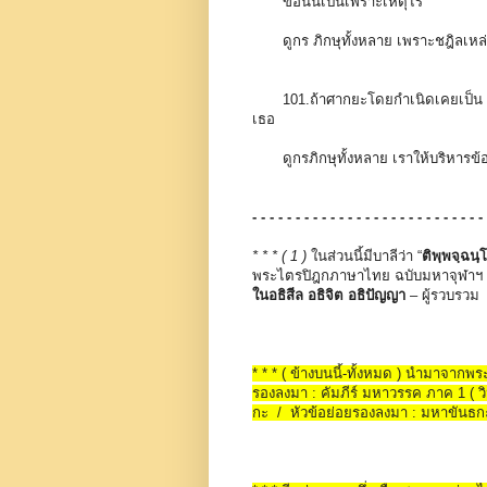
ข้อนั้นเป็นเพราะเหตุไร
ดูกร ภิกษุทั้งหลาย เพราะชฎิลเหล่
101.ถ้าศากยะโดยกำเนิดเคยเป็น อ
เธอ
ดูกรภิกษุทั้งหลาย เราให้บริหารข้
- - - - - - - - - - - - - - - - - - - - - - - - - - -
* * * ( 1 )
ในส่วนนี้มีบาลีว่า “
ติพฺพจฺฉนฺ
พระไตรปิฎกภาษาไทย ฉบับมหาจุฬาฯ 
ในอธิสีล อธิจิต อธิปัญญา
– ผู้รวบรวม
* * * ( ข้างบนนี้-ทั้งหมด ) นำมาจาก
รองลงมา : คัมภีร์ มหาวรรค ภาค 1 ( วิน
กะ / หัวข้อย่อยรองลงมา : มหาขันธกะ :