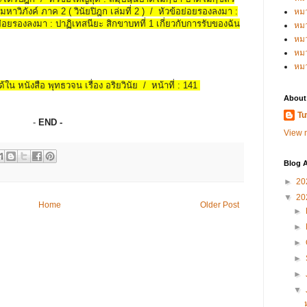
มหาวิภังค์ ภาค 2 ( วินัยปิฎก เล่มที่ 2 ) / หัวข้อย่อยรองลงมา :
หม
ย่อยรองลงมา : ปาฏิเทสนียะ สิกขาบทที่ 1 เกี่ยวกับการรับของฉัน
หม
หม
หมว
หม
้ใน หนังสือ พุทธวจน เรื่อง อริยวินัย / หน้าที่ : 141
About
Tu
-
END -
View m
Blog A
►
20
▼
20
Home
Older Post
►
►
►
►
►
▼