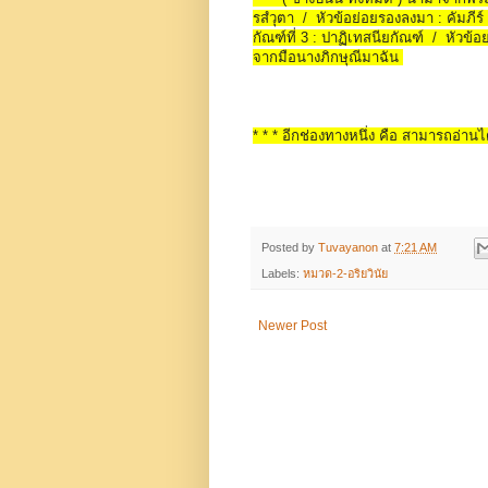
รสํวุตา / หัวข้อย่อยรองลงมา : คัมภีร์ 
กัณฑ์ที่ 3 : ปาฏิเทสนียกัณฑ์ / หัวข้อ
จากมือนางภิกษุณีมาฉัน
* * * อีกช่องทางหนึ่ง คือ สามารถอ่านได
Posted by
Tuvayanon
at
7:21 AM
Labels:
หมวด-2-อริยวินัย
Newer Post