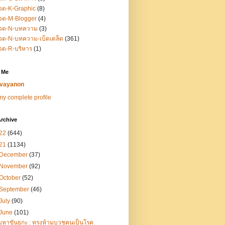
วด-K-Graphic
(8)
วด-M-Blogger
(4)
วด-N-บทความ
(3)
ด-N-บทความ-เบ็ดเตล็ด
(361)
วด-R-บริหาร
(1)
 Me
vayanon
y complete profile
rchive
22
(644)
21
(1134)
December
(37)
November
(92)
October
(52)
September
(46)
July
(90)
June
(101)
มหาขันธกะ : ทรงห้ามบวชคนเป็นโรค