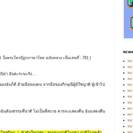
หมวดหม
บรรพ ) ในพระไตรปิฎกภาษาไทย ฉบับหลวง เป็นเลขที่ : 781 )
หมว
หมว
หม
ขุนิยา อันตะระฆะรัง…
หม
ี ของฉันก็ดี ด้วยมือของตน จากมือของภิกษุณีผู้มิใช่ญาติ ผู้เข้าไป
หม
หมว
หมว
หม
หมว
ธอฉันต้องธรรมที่น่าติ ไม่เป็นที่สบาย ควรจะแสดงคืน ฉันแสดงคืน
หม
หมว
หมว
หม
ระไตรปิฎก / หัวข้อใหญ่สุด : สมฺปนฺนปาติโมกฺขา ปาติโมกฺขสํว