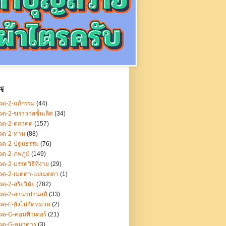
ู่
ด-2-แก้กรรม
(44)
ด-2-ฆราวาสชั้นเลิศ
(34)
วด-2-ตถาคต
(157)
วด-2-ทาน
(88)
วด-2-ปฐมธรรม
(76)
ด-2-ภพภูมิ
(149)
ด-2-มรรควิธีที่ง่าย
(29)
วด-2-เมตตา-แผ่เมตตา
(1)
ด-2-อริยวินัย
(782)
วด-2-อานาปานสติ
(33)
ด-F-ยังไม่จัดหมวด
(2)
ด-G-คอมพิวเตอร์
(21)
วด-G-ธนาคาร
(3)