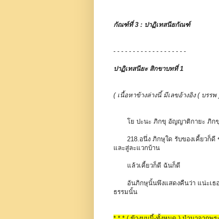
กัณฑ์ที่ 3 : ปาฏิเทสนียกัณฑ์
- - - - - - - - - - - - - - - - - - -
ปาฏิเทสนียะ สิกขาบทที่ 1
( เนื้อหาข้างล่างนี้ มีเลขอ้างอิง ( 
โย ปะนะ ภิกขุ อัญญาติกายะ ภิก
218.อนึ่ง ภิกษุใด รับของเคี้ยวก็ด
และสู่ละแวกบ้าน
แล้วเคี้ยวก็ดี ฉันก็ดี
อันภิกษุนั้นพึงแสดงคืนว่า แน่ะเ
ธรรมนั้น
* * * ( ข้างบนนี้-ทั้งหมด ) นำมาจากพ