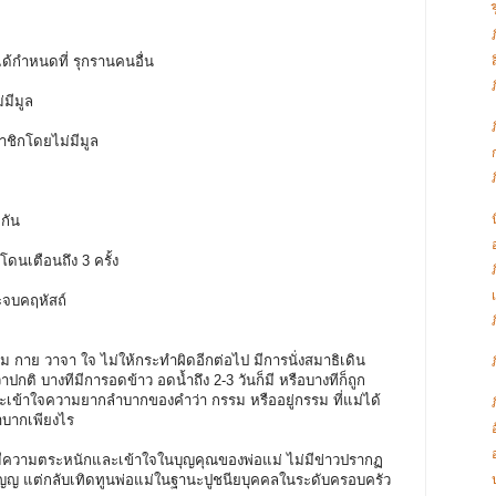
้กำหนดที่ รุกรานคนอื่น
มีมูล
ชิกโดยไม่มีมูล
กกัน
นเตือนถึง 3 ครั้ง
ะจบคฤหัสถ์
ย วาจา ใจ ไม่ให้กระทำผิดอีกต่อไป มีการนั่งสมาธิเดิน
ติ บางทีมีการอดข้าว อดน้ำถึง 2-3 วันก็มี หรือบางทีก็ถูก
ู้และเข้าใจความยากลำบากของคำว่า กรรม หรืออยู่กรรม ที่แม่ได้
ลำบากเพียงไร
ความตระหนักและเข้าใจในบุญคุณของพ่อแม่ ไม่มีข่าวปรากฏ
อกตัญญ แต่กลับเทิดทูนพ่อแม่ในฐานะปูชนียบุคคลในระดับครอบครัว