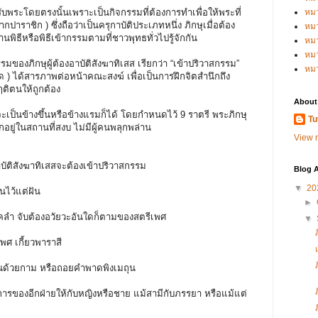
ระโดยตรงนั้นเพราะเป็นกิจกรรมที่ต้องการทำเพื่อให้พระที่
หม
กปาราชิก ) ซึ่งถือว่าเป็นครุกาบัติประเภทหนึ่ง ภิกษุเมื่อต้อง
หม
ฏฐานพิธีหรือพิธีเข้ากรรมตามที่ชาวพุทธทั่วไปรู้จักกัน
หม
หมว
งภิกษุผู้ต้องอาบัติสังฆาทิเสส เรียกว่า “เข้าปริวาสกรรม”
หม
ิด ) ได้สารภาพต่อหน้าคณะสงฆ์ เพื่อเป็นการฝึกจิตสำนึกถึง
ิตนให้ถูกต้อง
About
็นข้างขึ้นหรือข้างแรมก็ได้ โดยกำหนดไว้ 9 ราตรี พระภิกษุ
Tu
กอยู่ในสถานที่สงบ ไม่มีผู้คนพลุกพล่าน
View m
าบัติสังฆาทิเสสจะต้องเข้าปริวาสกรรม
Blog A
▼
20
นไว้แต่ฝัน
►
คลำ จับต้องอวัยวะอันใดก็ตามของสตรีเพศ
▼
 เกี้ยวพาราสี
ด้วยกาม หรือถอยคำพาดพิงเมถุน
รของอีกฝ่ายให้กับหญิงหรือชาย แม้สามีกับภรรยา หรือแม้แต่