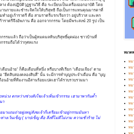
าง ต้องปฏิบัติวุฏฐานวิธี คือ ระเบียบเป็นเครื่องออกอาบัติ โดย
ทรมานกายและชำระจิตใจให้บริสุทธิ ถือเป็นการแทนคุณมารดาที่
รมทำอยู่เก้าราตรี คือ สามราตรีแรกเรียกว่า อยู่บริวาส และหก
บเก้าราตรีจึงอัพภาน คือ ออกจากกรรม โดยมีพระสงฆ์ 20 รูป เป็น
มแล้ว ถือว่าเป็นผู้หมดมลทินบริสุทธิ์ผุดผ่อง ชาวบ้านที่
กรรมถือได้ว่ากุศลแรง
หมวดหม
หมว
หมว
นอ้าย” ก็คือเดือนที่หนึ่ง หรือบางทีเรียก “เดือนเจียง” ตาม
หม
“ฮีตสิบสองคลองสิบสี่” นั้น จะมีการทำบุญประจำเดือน คือ “บุญ
หม
เดือนอ้ายที่ทีมงานอีสานร้อยแปดเฮาได้รวบรวบรวมมา
หม
หมว
น่วง ตกหว่างช่วงสังโฆเจ้าเพิ่นเข้ากรรม เฮามาพากันค้ำ
หมว
สนา
หม
หมว
ยมาแถมถ่ายฝูงหมู่สังฆเจ้าก็เตรียมเข้าอยู่กรรมมันหา
หม
่างเว้นเข็ญ ( บาปเข็ญ คือ สิ่งที่ไม่ดีไม่งาม ความชั่วร้าย ไม่
หมว
หมว
หม