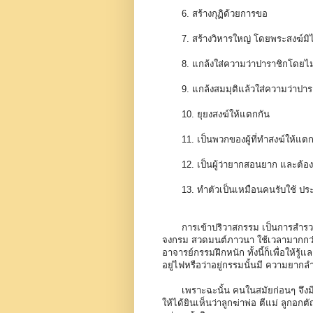
6. สร้างกุฏิด้วยการขอ
7. สร้างวิหารใหญ่ โดยพระสงฆ์มิได
8. แกล้งใส่ความว่าปาราชิกโดยไม่
9. แกล้งสมมุติแล้วใส่ความว่าปารา
10. ยุยงสงฆ์ให้แตกกัน
11. เป็นพวกของผู้ที่ทำสงฆ์ให้แต
12. เป็นผู้ว่ายากสอนยาก และต้องโด
13. ทำตัวเป็นเหมือนคนรับใช้ ปร
การเข้าปริวาสกรรม เป็นการสำรวม กา
จงกรม สวดมนต์ภาวนา ใช้เวลามากกว่าปก
อาจารย์กรรมฝึกหนัก ทั้งนี้ก็เพื่อให้ร
อยู่ไฟหรือว่าอยู่กรรมนั้นมี ความยาก
เพราะฉะนั้น คนในสมัยก่อนๆ จึงมี
ให้ได้ยินเห็นว่าลูกฆ่าพ่อ ตีแม่ ลูก