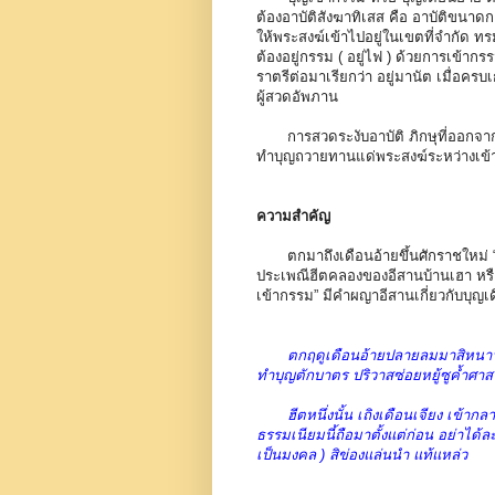
ต้องอาบัติสังฆาทิเสส คือ อาบัติขนาดกล
ให้พระสงฆ์เข้าไปอยู่ในเขตที่จำกัด 
ต้องอยู่กรรม ( อยู่ไฟ ) ด้วยการเข้ากร
ราตรีต่อมาเรียกว่า อยู่มานัต เมื่อคร
ผู้สวดอัพภาน
การสวดระงับอาบัติ ภิกษุที่ออกจากกรร
ทำบุญถวายทานแด่พระสงฆ์ระหว่างเข้า
ความสำคัญ
ตกมาถึงเดือนอ้ายขึ้นศักราชใหม่ “เดือ
ประเพณีฮีตคลองของอีสานบ้านเฮา หรือ 
เข้ากรรม” มีคำผญาอีสานเกี่ยวกับบุญ
ตกฤดูเดือนอ้ายปลายลมมาสิหนาวห
ทำบุญตักบาตร ปริวาสซ่อยหยู้ซูค้ำศา
ฮีตหนึ่งนั้น เถิงเดือนเจียง เข้ากลา
ธรรมเนียมนี้ถือมาตั้งแต่ก่อน อย่าได้ละห
เป็นมงคล ) สิข่องแล่นนำ แท้แหล่ว