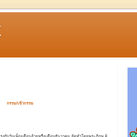
k
กรรม/เข้ากรรม
กับวันเพ็ญเดือนอ้ายหรือเดือนธันวาคม จัดทำโดยพระภิกษุ ผู้