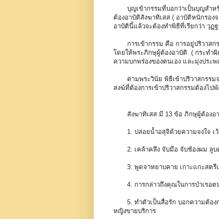
บุญเข้ากรรมที่บอกว่าเป็นบุญสำหรับพ
ต้องอาบัติสังฆาทิเสส ( อาบัติหนักรองจา
อาบัตินี้แล้วจะต้องทำพิธีที่เรียกว่า วุ
การเข้ากรรม คือ การอยู่ปริวาสกรรมขอ
โดยให้พระภิกษุผู้ต้องอาบัติ ( กระทำผ
ความบกพร่องของตนเอง และมุ่งประพฤต
ตามพระวินัย พิธีเข้าปริวาสกรรมจะเป
สงฆ์ที่ต้องการเข้าปริวาสกรรมต้องไปพั
สังฆาทิเสส มี 13 ข้อ ภิกษุผู้ต้องอ
1. ปล่อยน้ำอสุจิด้วยความจงใจ เว้
2. เคล้าคลึง จับมือ จับช้องผม ลูบ
3. พูดจาหยาบคาย เกาะแกะสตรีเพศ
4. การกล่าวถึงคุณในการบำเรอตน
5. ทำตัวเป็นสื่อรัก บอกความต้องกา
หญิงขายบริการ