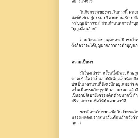
อย่างแท้จริง
ในกิจกรรมของพระในการนี้ พุทธศาสนิ
สงฆ์ที่เข้าอยู่กรรม บริจาคทาน รักษาศ
ว่า”บุญเข้ากรรม” ส่วนกำหนดการทำบุญดั
“บุญเดือนอ้าย”
ส่วนกิจของชาวพุทธศาสนิกชนในบุญเ
ซึ่งถือว่าจะได้บุญมากกว่าการทำบุญตั
ความเป็นมา
มีเรื่องเล่าว่า ครั้งหนึ่งมีพระภิกษุ
ขาดเข้าใจว่าเป็นอาบัติเพียงเล็กน้อยจึ
ป่าเป็นเวลานานก็ยังคงนึกอยู่เสมอว่า
ครั้นเมื่อพระภิกษุรูปที่กล่าวมรณะแล้ว
เป็นอาบัติเบายังกรรมติดตัวขนาดนี้ ถ้าเ
ปริวาสกรรมเพื่อให้พ้นจากอาบัติ
ชาวอีสานโบราณเชื่อกันว่าพระภิกษุ
มรรคผลดังปรารถนาถึงเดือนอ้ายจึงกำห
กล่าว