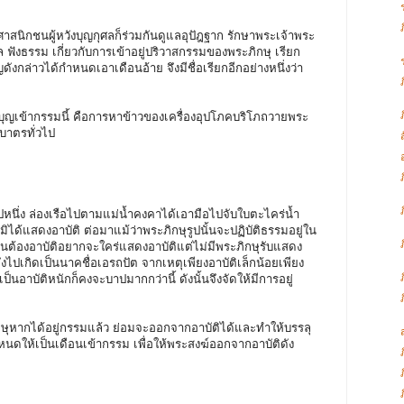
กชนผู้หวังบุญกุศลก็ร่วมกันดูแลอุปัฎฐาก รักษาพระเจ้าพระ
ีล ฟังธรรม เกี่ยวกับการเข้าอยู่ปริวาสกรรมของพระภิกษุ เรียก
งกล่าวได้กำหนดเอาเดือนอ้าย จึงมีชื่อเรียกอีกอย่างหนึ่งว่า
ข้ากรรมนี้ คือการหาข้าวของเครื่องอุปโภคบริโภถวายพระ
กบาตรทั่วไป
รูปหนึ่ง ล่องเรือไปตามแม่น้ำคงคาได้เอามือไปจับใบตะไคร่น้ำ
งมิได้แสดงอาบัติ ต่อมาแม้ว่าพระภิกษุรูปนั้นจะปฏิบัติธรรมอยู่ใน
 ตนต้องอาบัติอยากจะใคร่แสดงอาบัติแต่ไม่มีพระภิกษุรับแสดง
จึงไปเกิดเป็นนาคชื่อเอรถปัต จากเหตุเพียงอาบัติเล็กน้อยเพียง
ป็นอาบัติหนักก็คงจะบาปมากกว่านี้ ดังนั้นจึงจัดให้มีการอยู่
หากได้อยู่กรรมแล้ว ย่อมจะออกจากอาบัติได้และทำให้บรรลุ
นดให้เป็นเดือนเข้ากรรม เพื่อให้พระสงฆ์ออกจากอาบัติดัง