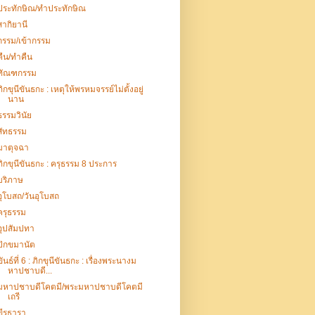
ประทักษิณ/ทำประทักษิณ
สากิยานี
กรรม/เข้ากรรม
คืน/ทำคืน
ทัณฑกรรม
ภิกขุนีขันธกะ : เหตุให้พรหมจรรย์ไม่ตั้งอยู่
นาน
ธรรมวินัย
สัทธรรม
มาตุจฉา
ภิกขุนีขันธกะ : ครุธรรม 8 ประการ
บริภาษ
อุโบสถ/วันอุโบสถ
ครุธรรม
อุปสัมปทา
ปักขมานัต
ขันธ์ที่ 6 : ภิกขุนีขันธกะ : เรื่องพระนางม
หาปชาบดี...
มหาปชาบดีโคตมี/พระมหาปชาบดีโคตมี
เถรี
ขีรธารา