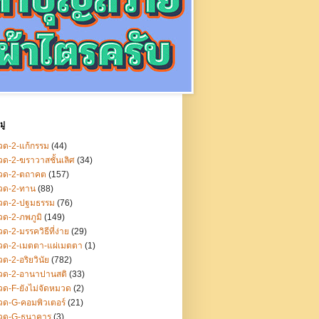
ู่
ด-2-แก้กรรม
(44)
ด-2-ฆราวาสชั้นเลิศ
(34)
วด-2-ตถาคต
(157)
วด-2-ทาน
(88)
วด-2-ปฐมธรรม
(76)
ด-2-ภพภูมิ
(149)
ด-2-มรรควิธีที่ง่าย
(29)
วด-2-เมตตา-แผ่เมตตา
(1)
ด-2-อริยวินัย
(782)
วด-2-อานาปานสติ
(33)
ด-F-ยังไม่จัดหมวด
(2)
ด-G-คอมพิวเตอร์
(21)
วด-G-ธนาคาร
(3)