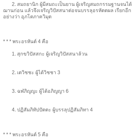
2. สมถยานิก ผู้มีสมถะเป็นยาน ผู้เจริญสมถกรรมฐานจนได้
ฌานก่อน แล้วจึงเจริญวิปัสสนาต่อจนบรรลุอรหัตตผล เรียกอีก
อย่างว่า อุภโตภาควิมุต
* * * พระอรหันต์ 4 คือ
1. สุกขวิปัสสกะ ผู้เจริญวิปัสสนาล้วน
2. เตวิชชะ ผู้ได้วิชชา 3
3. ฉฬภิญญะ ผู้ได้อภิญญา 6
4. ปฏิสัมภิทัปปัตตะ ผู้บรรลุปฏิสัมภิทา 4
* * * พระอรหันต์ 5 คือ