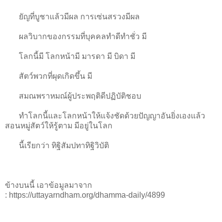
ยัญที่บูชาแล้วมีผล การเซ่นสรวงมีผล
ผลวิบากของกรรมที่บุคคลทำดีทำชั่ว มี
โลกนี้มี โลกหน้ามี มารดา มี บิดา มี
สัตว์พวกที่ผุดเกิดขึ้น มี
สมณพราหมณ์ผู้ประพฤติดีปฏิบัติชอบ
ทำโลกนี้และโลกหน้าให้แจ้งชัดด้วยปัญญาอันยิ่งเองแล้ว
สอนหมู่สัตว์ให้รู้ตาม มีอยู่ในโลก
นี้เรียกว่า ทิฐิสัมปทาทิฐิวิบัติ
ข้างบนนี้ เอาข้อมูลมาจาก
: https://uttayarndham.org/dhamma-daily/4899