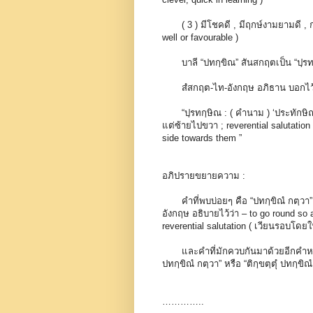
( 3 ) มีโชคดี , มีฤกษ์งามยามดี , กลา
well or favourable )
บาลี “ปทกฺขิณ” สันสกฤตเป็น “ปฺรท
สํสกฤต-ไท-อังกฤษ อภิธาน บอกไว้ดั
“ปฺรทกฺษิณ : ( คำนาม ) ‘ประทักษิณ
แต่ซ้ายไปขวา ; reverential salutation
side towards them ”
อภิปรายขยายความ :
คำที่พบบ่อยๆ คือ “ปทกฺขิณํ กตฺวา” 
อังกฤษ อธิบายไว้ว่า – to go round so 
reverential salutation ( เวียนรอบโด
และคำที่มักควบกันมาด้วยอีกคำหนึ่งก็คือ
ปทกฺขิณํ กตฺวา” หรือ “ติกฺขตฺตุํ ปทกฺ
…………..