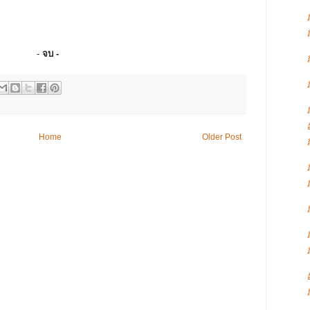
-
จบ -
Home
Older Post