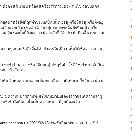
ือการเดินรอบ หรือส่งเครื่องสักการะต่อๆ กันไป รอบบุคคล
คลหรือสิ่งที่ถูกทำประทักษิณนั้นนั่งอยู่ หรือยืนอยู่ หรือตั้งอยู่
เวียนรอบได้ เช่นมีผนังกั้นอยู่และบุคคลนั้นนั่งชิดผนัง หรือ
ม แต่ในเรื่องนั้นก็ยังบอกว่า ผู้ลากลับก็ “ทำประทักษิณสิ้นวาระสาม
บบุคคลหรือสิ่งนั้นได้อย่างไรในเมื่อ ( เห็นได้ชัดว่า ) สถาน
ทกฺขิณํ กตฺวา” หรือ “ติกฺขตฺตุํ ปทกฺขิณํ กโรติ” = ทำประทักษิณ
ยาอย่างไรกันแน่
้น ถ้าพบความหมายเป็นอย่างอื่นจากที่เคยเข้าใจกัน เราก็จะ
มีความหมายตามที่เข้าใจกันมานั่นเอง เราก็ยังได้ความรู้อยู่
ามที่เข้าใจกันมานั้นเป็นความหมายที่ถูกต้องแล้ว
dhamma.serichon.us/2021/02/15/ประทักษิณ-ทำประทักษิณ-ทำ/