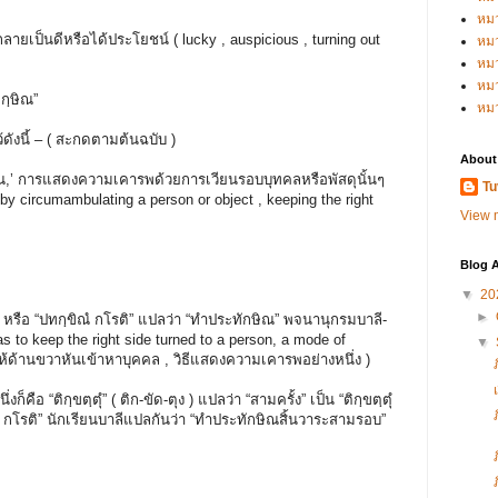
หม
ยเป็นดีหรือได้ประโยชน์ ( lucky , auspicious , turning out
หม
หม
หมว
กฺษิณ”
หม
งนี้ – ( สะกดตามต้นฉบับ )
About
,’ การแสดงความเคารพด้วยการเวียนรอบบุทคลหรือพัสดุนั้นๆ
Tu
 by circumambulating a person or object , keeping the right
View m
Blog A
▼
20
►
หรือ “ปทกฺขิณํ กโรติ” แปลว่า “ทำประทักษิณ” พจนานุกรมบาลี-
as to keep the right side turned to a person, a mode of
▼
ยให้ด้านขวาหันเข้าหาบุคคล , วิธีแสดงความเคารพอย่างหนึ่ง )
 “ติกฺขตฺตุํ” ( ติก-ขัด-ตุง ) แปลว่า “สามครั้ง” เป็น “ติกฺขตฺตุํ
ขิณํ กโรติ” นักเรียนบาลีแปลกันว่า “ทำประทักษิณสิ้นวาระสามรอบ”