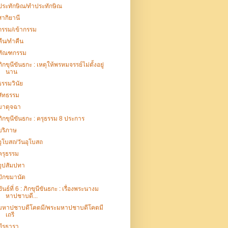
ประทักษิณ/ทำประทักษิณ
สากิยานี
กรรม/เข้ากรรม
คืน/ทำคืน
ทัณฑกรรม
ภิกขุนีขันธกะ : เหตุให้พรหมจรรย์ไม่ตั้งอยู่
นาน
ธรรมวินัย
สัทธรรม
มาตุจฉา
ภิกขุนีขันธกะ : ครุธรรม 8 ประการ
บริภาษ
อุโบสถ/วันอุโบสถ
ครุธรรม
อุปสัมปทา
ปักขมานัต
ขันธ์ที่ 6 : ภิกขุนีขันธกะ : เรื่องพระนางม
หาปชาบดี...
มหาปชาบดีโคตมี/พระมหาปชาบดีโคตมี
เถรี
ขีรธารา