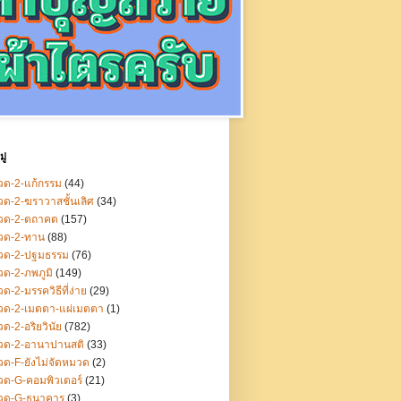
ู่
ด-2-แก้กรรม
(44)
ด-2-ฆราวาสชั้นเลิศ
(34)
วด-2-ตถาคต
(157)
วด-2-ทาน
(88)
วด-2-ปฐมธรรม
(76)
ด-2-ภพภูมิ
(149)
ด-2-มรรควิธีที่ง่าย
(29)
วด-2-เมตตา-แผ่เมตตา
(1)
ด-2-อริยวินัย
(782)
วด-2-อานาปานสติ
(33)
ด-F-ยังไม่จัดหมวด
(2)
ด-G-คอมพิวเตอร์
(21)
วด-G-ธนาคาร
(3)