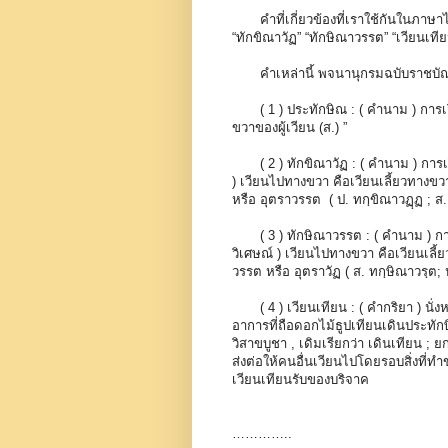
คำที่เกี่ยวข้องที่เราใช้กันในภาษาไท
“ทักขิณาวัฏ” “ทักษิณาวรรต” “เวียนเที
คำเหล่านี้ พจนานุกรมฉบับราชบัณฑ
( 1 ) ประทักษิณ : ( คำนาม ) การเวียนข
ขวาของผู้เวียน (ส.) ”
( 2 ) ทักขิณาวัฏ : ( คำนาม ) การเวี
) เวียนไปทางขวา คือเวียนเลี้ยวทางขวา
หรือ อุตราวรรต ( ป. ทกฺขิณาวฏฺฏ ; ส.
( 3 ) ทักษิณาวรรต : ( คำนาม ) การเ
วิเศษณ์ ) เวียนไปทางขวา คือเวียนเลี้ย
วรรต หรือ อุตราวัฏ ( ส. ทกฺษิณาวรฺต;
( 4 ) เวียนเทียน : ( คำกริยา ) นั่งหร
อาการที่ถือดอกไม้ธูปเทียนเดินประทัก
วิสาขบูชา , เดิมเรียกว่า เดินเทียน ; 
ส่งต่อให้คนอื่นเวียนไปโดยรอบสิ่งที่
เวียนเทียนรับของบริจาค
…………..