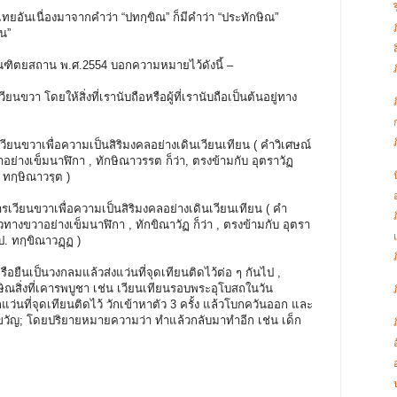
ยอันเนื่องมาจากคำว่า “ปทกฺขิณ” ก็มีคำว่า “ประทักษิณ”
ยน”
ิตยสถาน พ.ศ.2554 บอกความหมายไว้ดังนี้ –
วา โดยให้สิ่งที่เรานับถือหรือผู้ที่เรานับถือเป็นต้นอยู่ทาง
ยนขวาเพื่อความเป็นสิริมงคลอย่างเดินเวียนเทียน ( คำวิเศษณ์
อย่างเข็มนาฬิกา , ทักษิณาวรรต ก็ว่า, ตรงข้ามกับ อุตราวัฏ
 ทกฺษิณาวรฺต )
วียนขวาเพื่อความเป็นสิริมงคลอย่างเดินเวียนเทียน ( คำ
วทางขวาอย่างเข็มนาฬิกา , ทักขิณาวัฏ ก็ว่า , ตรงข้ามกับ อุตรา
 ป. ทกฺขิณาวฏฺฏ )
ือยืนเป็นวงกลมแล้วส่งแว่นที่จุดเทียนติดไว้ต่อ ๆ กันไป ,
ษิณสิ่งที่เคารพบูชา เช่น เวียนเทียนรอบพระอุโบสถในวัน
ยกแว่นที่จุดเทียนติดไว้ วักเข้าหาตัว 3 ครั้ง แล้วโบกควันออก และ
ทำขวัญ; โดยปริยายหมายความว่า ทำแล้วกลับมาทำอีก เช่น เด็ก