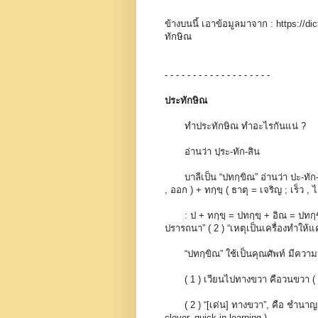
ข้างบนนี้ เอาข้อมูลมาจาก : https://dic
ทักษิณ
- - - - - - - - - - - - - - - - - - -
ประทักษิณ
ทำประทักษิณ ทำอะไรกันแน่ ?
อ่านว่า ปฺระ-ทัก-สิน
บาลีเป็น “ปทกฺขิณ” อ่านว่า ปะ-ทัก-ข
, ออก ) + ทกฺขฺ ( ธาตุ = เจริญ ; เร็ว , 
: ป + ทกฺขฺ = ปทกฺขฺ + อิณ = ปทกฺขิณ
ปรารถนา” ( 2 ) “เหตุเป็นเครื่องทำให้แ
“ปทกฺขิณ” ใช้เป็นคุณศัพท์ มีความห
( 1 ) เวียนไปทางขวา คือวนขวา ( to
( 2 ) “[เด่น] ทางขวา”, คือ ชำนาญ , ฉลา
clever, quick in learning )