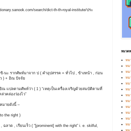
tionary.sanook.com/search/dict-th-th-royal-institute/ประ
หมวดหม
หมว
หมว
หม
ิ-นะ รากศัพท์มาจาก ป ( คำอุปสรรค = ทั่วไป , ข้างหน้า , ก่อน
หม
ไว ) + อิณ ปัจจัย
หม
 แปลตามศัพท์ว่า ( 1 ) “เหตุเป็นเครื่องเจริญด้วยสมบัติตามที่
หมว
คล่วคล่องว่องไว”
หมว
หม
มายดังนี้ –
หมว
หม
 the right )
หมว
หมว
ด , เรียนเร็ว ( “[prominent] with the right” i. e. skilful,
หม