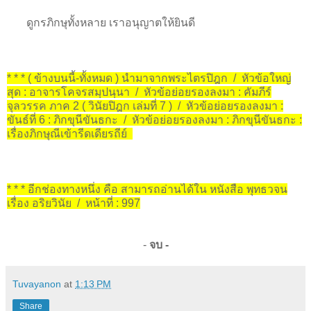
ดูกรภิกษุทั้งหลาย เราอนุญาตให้ยินดี
* * * ( ข้างบนนี้-ทั้งหมด ) นำมาจากพระไตรปิฎก / หัวข้อใหญ่
สุด : อาจารโคจรสมฺปนฺนา / หัวข้อย่อยรองลงมา : คัมภีร์
จุลวรรค ภาค 2 ( วินัยปิฎก เล่มที่ 7 ) / หัวข้อย่อยรองลงมา :
ขันธ์ที่ 6 : ภิกขุนีขันธกะ / หัวข้อย่อยรองลงมา : ภิกขุนีขันธกะ :
เรื่องภิกษุณีเข้ารีดเดียรถีย์
* * * อีกช่องทางหนึ่ง คือ สามารถอ่านได้ใน หนังสือ พุทธวจน
เรื่อง อริยวินัย / หน้าที่ : 997
-
จบ -
Tuvayanon
at
1:13 PM
Share