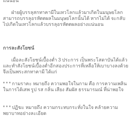
แน่นอน
ฝ่ายผู้บรรลุสกทาคามีในเทวโลกแล้วมาเกิดในมนุษยโลก
สามารถบรรลุอรหัตตผลในมนุษยโลกนั้นได้ หากไม่ได้ จะกลับ
ไปเกิดในเทวโลกแล้วบรรลุอรหัตตผลอย่างแน่นอน
การละสังโยชน์
เมื่อละสังโยชน์เบื้องต่ำ 3 ประการ เป็นพระโสดาบันได้แล้ว
และทำสังโยชน์เบื้องต่ำอีกสองประการที่เหลือให้เบาบางลงด้วย
จึงเป็นพระสกทาคามี ได้แก่
* * * กามราคะ หมายถึง ความพอใจในกาม คือ การความเพลิน
ในการได้เสพ รูป รส กลิ่น เสียง สัมผัส ธรรมารมณ์ ที่น่าพอใจ
* * * ปฏิฆะ หมายถึง ความกระทบกระทั่งในใจ คล้ายความ
พยาบาทอย่างละเอียด