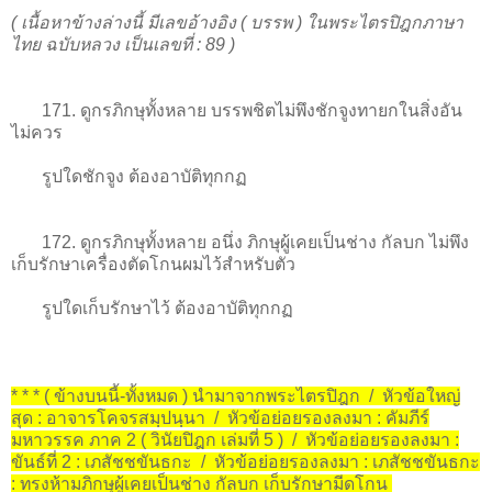
( เนื้อหาข้างล่างนี้ มีเลขอ้างอิง ( บรรพ ) ในพระไตรปิฎกภาษา
ไทย ฉบับหลวง เป็นเลขที่ : 89 )
171. ดูกรภิกษุทั้งหลาย บรรพชิตไม่พึงชักจูงทายกในสิ่งอัน
ไม่ควร
รูปใดชักจูง ต้องอาบัติทุกกฏ
172. ดูกรภิกษุทั้งหลาย อนึ่ง ภิกษุผู้เคยเป็นช่าง กัลบก ไม่พึง
เก็บรักษาเครื่องตัดโกนผมไว้สำหรับตัว
รูปใดเก็บรักษาไว้ ต้องอาบัติทุกกฏ
* * * ( ข้างบนนี้-ทั้งหมด ) นำมาจากพระไตรปิฎก / หัวข้อใหญ่
สุด : อาจารโคจรสมฺปนฺนา / หัวข้อย่อยรองลงมา : คัมภีร์
มหาวรรค ภาค 2 ( วินัยปิฎก เล่มที่ 5 ) / หัวข้อย่อยรองลงมา :
ขันธ์ที่ 2 : เภสัชชขันธกะ / หัวข้อย่อยรองลงมา : เภสัชชขันธกะ
: ทรงห้ามภิกษุผู้เคยเป็นช่าง กัลบก เก็บรักษามีดโกน