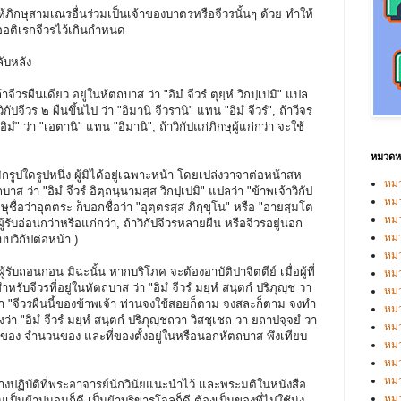
ภิกษุสามเณรอื่นร่วมเป็นเจ้าของบาตรหรือจีวรนั้นๆ ด้วย ทำให้
ืออติเรกจีวรไว้เกินกำหนด
ปลับหลัง
ถ้าจีวรผืนเดียว อยู่ในหัตถบาส ว่า "อิมํ จีวรํ ตุยฺหํ วิกปฺเปมิ" แปล
วิกัปจีวร ๒ ผืนขึ้นไป ว่า "อิมานิ จีวรานิ" แทน "อิมํ จีวรํ", ถ้าวีจร
ิมํ" ว่า "เอตานิ" แทน "อิมานิ", ถ้าวิกัปแก่ภิกษุผู้แก่กว่า จะใช้
หมวดหม
มิกรูปใดรูปหนึ่ง ผู้มิได้อยู่เฉพาะหน้า โดยเปล่งวาจาต่อหน้าสห
หมว
บาส ว่า "อิมํ จีวรํ อิตฺถนฺนามสฺส วิกปฺเปมิ" แปลว่า "ข้าพเจ้าวิกัป
หมว
ก่ภิกษุชื่อว่าอุตตระ ก็บอกชื่อว่า "อุตฺตรสฺส ภิกฺขุโน" หรือ "อายสฺมโต
หม
ู้รับอ่อนกว่าหรือแก่กว่า, ถ้าวิกัปจีวรหลายผืน หรือจีวรอยู่นอก
หม
บวิกัปต่อหน้า )
หม
ผู้รับถอนก่อน มิฉะนั้น หากบริโภค จะต้องอาบัติปาจิตตีย์ เมื่อผู้ที่
หมว
หรับจีวรที่อยู่ในหัตถบาส ว่า "อิมํ จีวรํ มยฺหํ สนฺตกํ ปริภุญฺช วา
หมว
่า "จีวรผืนนี้ของข้าพเจ้า ท่านจงใช้สอยก็ตาม จงสละก็ตาม จงทำ
หม
ว่า "อิมํ จีวรํ มยฺหํ สนฺตกํ ปริภุญฺชถวา วิสชฺเชถ วา ยถาปจฺจยํ วา
หมว
ชื่อของ จำนวนของ และที่ของตั้งอยู่ในหรือนอกหัตถบาส พึงเทียบ
หม
หมว
หมว
นวทางปฏิบัติที่พระอาจารย์นักวินัยแนะนำไว้ และพระมติในหนังสือ
หม
เป็นผ้าปูนอนก็ดี เป็นผ้าบริขารโจลก็ดี ต้องเป็นของที่ไม่ใช้นุ่ง