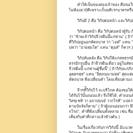
ทำให้เป็นของสองเจ้าของ คือขอให้
ไม่ต้องอาบัติเพราะเก็บอติเรกบาตรหร
วิกัปมี 2 คือ วิกัปต่อหน้า และวิกั
วิกัปต่อหน้า คือ วิกัปต่อหน้าผู้รับ 
ว่า "ข้าพเจ้าวิกัปจีวรผืนนี้แก่ท่าน" ( ถ้า
ที่วิกัปอยู่นอกหัตถบาส ว่า "เอตํ" แทน "อ
บทว่า "อายสฺมโต" แทน "ตุยฺหํ" ก็ควร )
วิกัปลับหลัง คือ วิกัปให้แก่สหธรร
ธรรมิกรูปอื่น ถ้าจีวรผืนเดียว อยู่ในหัตถ
จีวรผืนนี้ แก่ท่านผู้ชื่อนี้" ( ถ้าวิกัปแ
อุตฺตรสฺส" แทน "อิตฺถนฺนามสฺส" สุดแต่ผ
หัตถบาส พึงเปลี่ยนคำ โดยเทียบตามแบ
จีวรที่ีวิกัปไว้ จะบริโภค ต้องขอให้
ได้รับไว้นั้นถอนแล้ว จึงใช้ได้, คำถอนสำ
วิสชฺเชหิ วา ยถาปจฺจยํ วากโรหิ" แปลว
ตามปัจจัยก็ตาม" ( ถ้าผู้ถอนอ่อนกว่า พึง
กโรถ", คำที่พึงเปลี่ยนทั้งหลาย เช่น 
เคียงกับคำที่กล่าวแล้วข้างต้น )
ในเรื่องเกี่ยวกับการวิกัปนี้ มีแ
วินัยมุข อันควรทราบว่า ผ้าที่จะอธิษฐาน