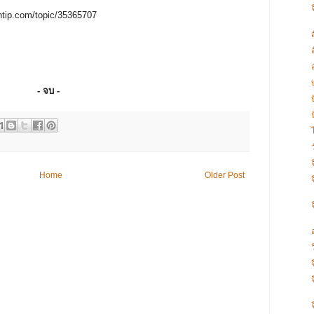
antip.com/topic/35365707
- จบ -
Home
Older Post