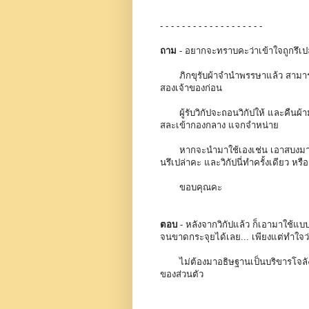
- - - - - - - - - - - - - - - - - - -
ถาม
- อยากจะทราบคะว่าเข้าใจถูกรึเปล่
ภิกขุรับผ้าจำนำพรรษาแล้ว สามารถใช้ไ
สองเจ้าของก่อน
ผู้รับวิกัปจะถอนวิกัปให้ และคืนผ้า
สละเข้ากองกลาง แจกจำหน่าย
หากจะนำมาใช้เองเช่น เอาสบงมาเป็นผ
นรึเปล่าคะ และวิกัปนี่ทำครั้งเดียว หรือ
ขอบคุณคะ
ตอบ
- หลังจากวิกัปแล้ว ก็เอามาใช้แบบ
จนขาดกระจุยได้เลย... เพียงแต่ทำใจว่า 
ไม่ต้องมาอธิษฐานเป็นบริขารโจลังอี
ของส่วนตัว