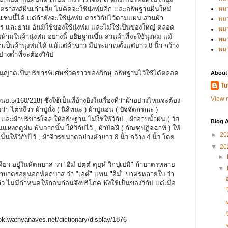
ตตราสงส์ผืนเก่าเสีย ไม่คิดจะใช้นุ่งห่มอีก และอธิษฐานผืนใหม่
หม
ช่นนี้ได้ แต่ถ้ายังจะใช้นุ่งห่ม ควรวิกัปไว้ตามแผน ส่วนผ้า
หม
ตร และย่าม อันมิใช้ของใช้นุ่งห่ม และไม่ใช่เป็นของใหญ่ ตลอด
หม
้ามในผ้านุ่งห่ม อย่างนี้ อธิษฐานขึ้น ส่วนผ้าที่จะใช้นุ่งห่ม แม้
หมว
เป็นผ้านุ่งห่มได้ แม้แต่ผ้าขาว มีประมาณตั้งแต่ยาว 8 นิ้ว กว้าง
หม
่างต่ำที่จะต้องวิกัป
อนุญาตเป็นบริขารพิเศษชั่วคราวของภิกษุ อธิษฐานไว้ใช้ได้ตลอด
About
Tu
View m
ินย.5/160/218) ซึ่งใช้เป็นที่อ้างอิงในเรื่องที่ว่าผ้าอย่างไหนจะต้อง
า ไตรจีวร ผ้าปูนั่ง ( นิสีทนะ ) ผ้าปูนอน ( ปัจจัตถรณะ )
และผ้าบริขารโจล ให้อธิษฐาน ไม่ใช่ให้วิกัป , ผ้าอาบน้ำฝน ( วัส
Blog A
่งฤดูฝน พ้นจากนั้น ให้วิกัปไว้ , ผ้าปิดฝี ( กัณฑุปฏิจฉาทิ ) ให้
►
20
ให้วิกัปไว้ ; ผ้าจีวรขนาดอย่างต่ำยาว 8 นิ้ว กว้าง 4 นิ้ว โดย
▼
20
►
ว อยู่ในหัตถบาส ว่า "อิมํ ปตฺตํ ตุยฺหํ วิกปฺเปมิ" ถ้าบาตรหลาย
▼
; ถ้าบาตรอยู่นอกหัตถบาส ว่า "เอตํ" แทน "อิมํ" บาตรหลายใบ ว่า
ล้ว ไม่มีกำหนดให้ถอนก่อนจึงบริโภค พึงใช้เป็นของวิกัป แต่เมื่อ
ook.watnyanaves.net/dictionary/display/1876