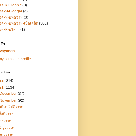
วด-K-Graphic
(8)
วด-M-Blogger
(4)
วด-N-บทความ
(3)
ด-N-บทความ-เบ็ดเตล็ด
(361)
วด-R-บริหาร
(1)
 Me
vayanon
y complete profile
rchive
22
(644)
21
(1134)
December
(37)
November
(92)
อดิเรกวีสติวรรค
วีสติวรรค
ทสวรรค
ปัญจวรรค
จตุรวรรค