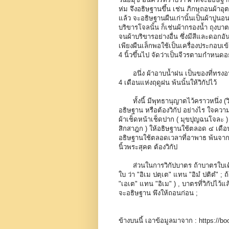
ห่ม จึงอธิษฐานขึ้น เช่น ภิกษุถอนผ้าอุ
แล้ว จะอธิษฐานผืนเก่านั้นเป็นผ้าปูนอนเ
บริขารโจลนั้น ก็เช่นผ้ากรองน้ำ ถุงบา
จนผ้าบริขารอย่างอื่น ซึ่งมีสีและดอกอันห
เพียงผืนเล็กพอใช้เป็นเครื่องประกอบเข้า
4 นิ้วขึ้นไป จัดว่าเป็นจีวรตามกำหนดอย
อนึ่ง ผ้าอาบน้ำฝน เป็นของที่ทรง
4 เดือนแห่งฤดูฝน พ้นนั้นให้วิกัปไว้
ทั้งนี้ มีพุทธานุญาตไว้คราวหนึ่ง (ว
อธิษฐาน หรือต้องวิกัป อย่างไร ใจความว่
ผ้าเช็ดหน้าเช็ดปาก ( มุขปุญฉนโจละ ) 
สิกสาฎก ) ให้อธิษฐานใช้ตลอด ๔ เดือนแห
อธิษฐานใช้ตลอดเวลาที่อาพาธ พ้นจากนั้น
นิ้วพระสุคต ต้องวิกัป
ส่วนในการวิกัปบาตร ถ้าบาตรใบเดีย
ใบ ว่า "อิเม ปตฺเต" แทน "อิมํ ปติตํ" 
"เอเต" แทน "อิเม" ) , บาตรที่วิกัปไว้แ
จะอธิษฐาน พึงให้ถอนก่อน ;
ข้างบนนี้ เอาข้อมูลมาจาก : https://b