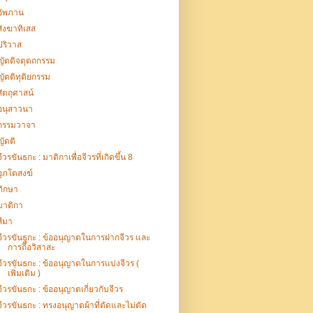
อัพภาน
สังฆาทิเสส
ปริวาส
ญัตติจตุตถกรรม
ญัตติทุติยกรรม
สัตถุศาสน์
อนุสาวนา
กรรมวาจา
ญัตติ
จีวรขันธกะ : มาติกาเพื่อจีวรที่เกิดขึ้น 8
อุภโตสงฆ์
ภิกษา
มาติกา
สีมา
จีวรขันธกะ : ข้ออนุญาตในการฝากจีวร และ
การถึือวิสาสะ
จีวรขันธกะ : ข้ออนุญาตในการแบ่งจีวร (
เพิ่มเติม )
จีวรขันธกะ : ข้ออนุญาตเกี่ยวกับจีวร
จีวรขันธกะ : ทรงอนุญาตผ้าที่ตัดและไม่ตัด