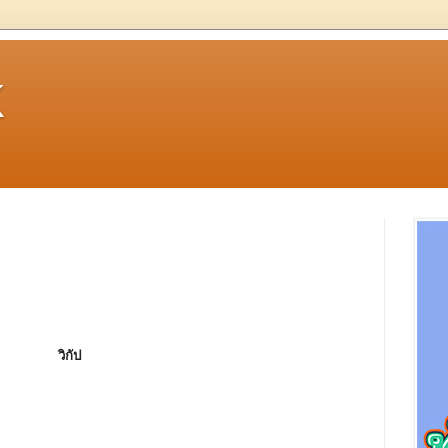
k
วิกัป