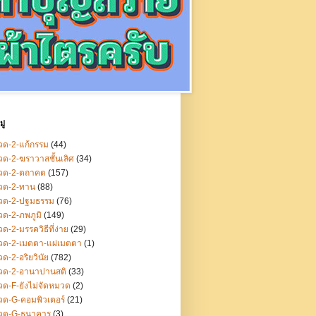
ู่
ด-2-แก้กรรม
(44)
ด-2-ฆราวาสชั้นเลิศ
(34)
วด-2-ตถาคต
(157)
วด-2-ทาน
(88)
วด-2-ปฐมธรรม
(76)
ด-2-ภพภูมิ
(149)
ด-2-มรรควิธีที่ง่าย
(29)
วด-2-เมตตา-แผ่เมตตา
(1)
ด-2-อริยวินัย
(782)
วด-2-อานาปานสติ
(33)
ด-F-ยังไม่จัดหมวด
(2)
ด-G-คอมพิวเตอร์
(21)
วด-G-ธนาคาร
(3)