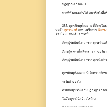
ปฏิญาณตกรณะ 1
บางทีพึงตกลงกันได้ สมจริงดังที่ตร
382. ดูกรภิกษุทั้งหลาย ก็ภิกษุในธ
ห่มผ้า
อุตราสงค์
/////
เฉวียงบ่า
นั่งกระ
ชื่อนี้ ผมแสดงคืนอาบัตินั้น
ภิกษุผู้รับนั้นพึงกล่าวว่า คุณเห็นห
ภิกษุผู้แสดงนั้นพึงกล่าวว่า ขอรับ
ภิกษุผู้รับนั้นพึงกล่าวว่า คุณพึง
ดูกรภิกษุทั้งหลาย นี้เรียกว่าอธิก
ระงับด้วยอะไร
ด้วยสัมมุขาวินัยกับปฏิญญาตกร
ในสัมมุขาวินัยมีอะไรบ้าง