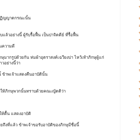
นปฏิญญาตกรณะนั้น
วอย่างนี้ ผู้รับรื้อฟื้น เป็นปาจิตตีย์ ที่รื้อฟื้น
ป็นความดี
ษุมากรูปด้วยกัน ห่มผ้าอุตราสงค์เฉวียงบ่า ไหว้เท้าภิกษุผู้แก่
าวอย่างนี้ว่า
นี้ ข้าพเจ้าแสดงคืนอาบัตินั้น
าศให้ภิกษุพวกนั้นทราบด้วยคณะญัตติว่า
ทำให้ตื้น แสดงอาบัติ
ึงที่แล้ว ข้าพเจ้าขอรับอาบัติของภิกษุมีชื่อนี้