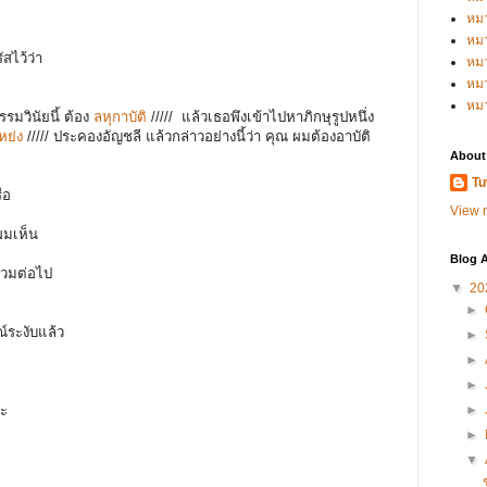
หม
หม
ัสไว้ว่า
หม
หมว
หม
รรมวินัยนี้ ต้อง
ลหุกาบัติ
/////
แล้วเธอพึงเข้าไปหาภิกษุรูปหนึ่ง
หย่ง
/////
ประคองอัญชลี แล้วกล่าวอย่างนี้ว่า คุณ ผมต้องอาบัติ
About
Tu
รือ
View m
 ผมเห็น
Blog A
สำรวมต่อไป
▼
20
►
รณ์ระงับแล้ว
►
►
►
ณะ
►
►
▼