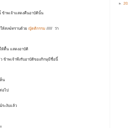
►
20
นี้ ข้าพเจ้าแสดงคืนอาบัตินั้น
าศให้สงฆ์ทราบด้วย
ญัตติกรรม
/////
ว่า
ทำให้ตื้น แสดงอาบัติ
 ข้าพเจ้าพึงรับอาบัติของภิกษุมีชื่อนี้
เห็น
มต่อไป
รณ์ระงับแล้ว
ณะ