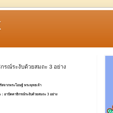
k
ิกรณ์ระงับด้วยสมถะ 3 อย่าง
รัสจากพระโอษฐ์ พระพุทธเจ้า
ะ :
อาปัตตาธิกรณ์ระงับด้วยสมถะ 3 อย่าง