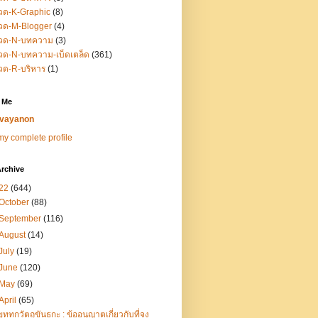
วด-K-Graphic
(8)
วด-M-Blogger
(4)
วด-N-บทความ
(3)
ด-N-บทความ-เบ็ดเตล็ด
(361)
วด-R-บริหาร
(1)
 Me
vayanon
y complete profile
rchive
22
(644)
October
(88)
September
(116)
August
(14)
July
(19)
June
(120)
May
(69)
April
(65)
ขุททกวัตถุขันธกะ : ข้ออนุญาตเกี่ยวกับที่จง