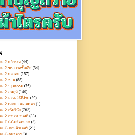
ู่
ด-2-แก้กรรม
(44)
ด-2-ฆราวาสชั้นเลิศ
(34)
วด-2-ตถาคต
(157)
วด-2-ทาน
(88)
วด-2-ปฐมธรรม
(76)
ด-2-ภพภูมิ
(149)
ด-2-มรรควิธีที่ง่าย
(29)
วด-2-เมตตา-แผ่เมตตา
(1)
ด-2-อริยวินัย
(782)
วด-2-อานาปานสติ
(33)
ด-F-ยังไม่จัดหมวด
(2)
ด-G-คอมพิวเตอร์
(21)
วด-G-ธนาคาร
(3)