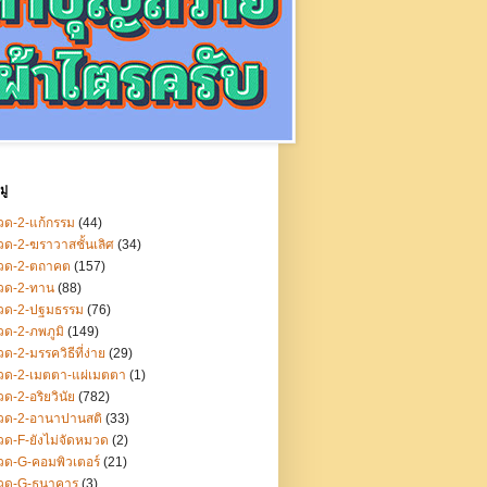
ู่
ด-2-แก้กรรม
(44)
ด-2-ฆราวาสชั้นเลิศ
(34)
วด-2-ตถาคต
(157)
วด-2-ทาน
(88)
วด-2-ปฐมธรรม
(76)
ด-2-ภพภูมิ
(149)
ด-2-มรรควิธีที่ง่าย
(29)
วด-2-เมตตา-แผ่เมตตา
(1)
ด-2-อริยวินัย
(782)
วด-2-อานาปานสติ
(33)
ด-F-ยังไม่จัดหมวด
(2)
ด-G-คอมพิวเตอร์
(21)
วด-G-ธนาคาร
(3)