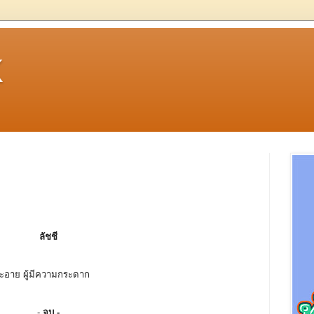
k
ลัชชี
ามละอาย ผู้มีความกระดาก
-
จบ -