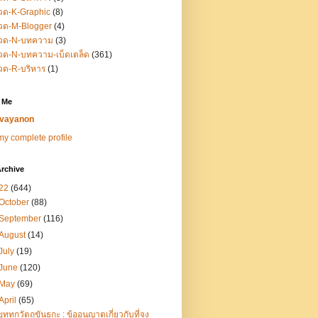
วด-K-Graphic
(8)
วด-M-Blogger
(4)
วด-N-บทความ
(3)
ด-N-บทความ-เบ็ดเตล็ด
(361)
วด-R-บริหาร
(1)
 Me
vayanon
y complete profile
rchive
22
(644)
October
(88)
September
(116)
August
(14)
July
(19)
June
(120)
May
(69)
April
(65)
ขุททกวัตถุขันธกะ : ข้ออนุญาตเกี่ยวกับที่จง