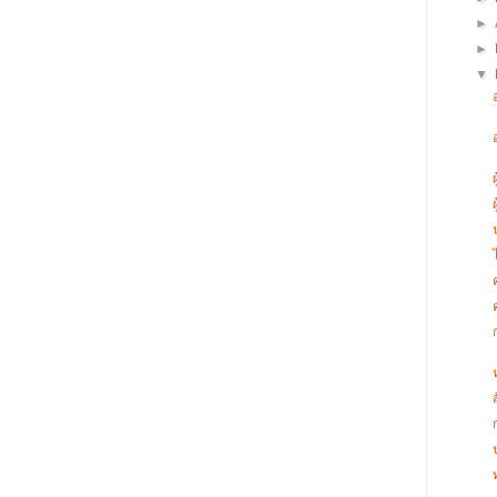
►
►
▼