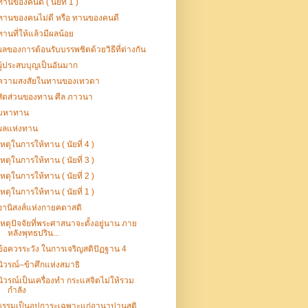
ทานของคนดี ( นัยที่ 1 )
ทานของคนไม่ดี หรือ ทานของคนดี
ทานที่ให้แล้วมีผลน้อย
ผลของการต้อนรับบรรพชิตด้วยวิธีที่ต่างกัน
ผู้ประสบบุญเป็นอันมาก
ความสงสัยในทานของเทวดา
สัดส่วนของทาน ศีล ภาวนา
มหาทาน
ผลแห่งทาน
เหตุในการให้ทาน ( นัยที่ 4 )
เหตุในการให้ทาน ( นัยที่ 3 )
เหตุในการให้ทาน ( นัยที่ 2 )
เหตุในการให้ทาน ( นัยที่ 1 )
อานิสงส์แห่งกายคตาสติ
เหตุปัจจัยที่พระศาสนาจะตั้งอยู่นาน ภาย
หลังพุทธปริน...
ข้อควรระวัง ในการเจริญสติปัฏฐาน 4
นิวรณ์–ข้าศึกแห่งสมาธิ
นิวรณ์เป็นเครื่องทำ กระแสจิตไม่ให้รวม
กำลัง
ธรรมเป็นอุปการะเฉพาะแก่อานาปานสติ