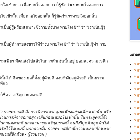
าหายใจเข้ายาว เมื่อหายใจออกยาว ก็รู้ชัดว่าเราหายใจออกยาว
ายใจเข้าสั้น เมื่อหายใจออกสั้น ก็รู้ชัดว่าเราหายใจออกสั้น
็นผู้รู้พร้อมเฉพาะซึ่งกายทั้งปวง หายใจเข้า” ว่า “เราเป็นผู้รู้
เป็นผู้ทำกายสังขารให้รำงับ หายใจเข้า” ว่า “เราเป็นผู้ทำ กาย
หมวดหม
ีความเพียร มีตนส่งไปแล้วในการทำเช่นนั้นอยู่ ย่อมละความระลึก
หมว
หมว
หม
ได้ จิตของเธอก็ตั้งอยู่ด้วยดี สงบรำงับอยู่ด้วยดี เป็นธรรม
หม
เทียว
หม
้นก็ชื่อว่าเจริญกายคตาสติ
หมว
หมว
หม
ว่า กายคตาสติ คือการพิจารณาอสุภะเพียงอย่างเดียวเท่านั้น หรือ
หมว
่านการพิจารณาอสุภะเสียก่อนเสมอไปเท่านั้น ในพระสูตรนี้จึง
หม
ป็นกายคตาสติ และสามารถเจริญมรรคนี้ จนถึงวิมุตติหลุดพ้นได้
หมว
์ตรัสไว้ในเล่มนี้ นอกจากนั้น กายคตาสติยังมีความหมายอีกหลาย
หมว
านสี่อีกด้วย - ผู้รวบรวม )
หม