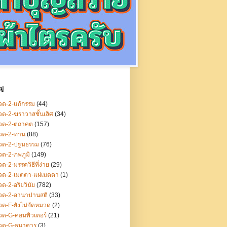
ู่
ด-2-แก้กรรม
(44)
ด-2-ฆราวาสชั้นเลิศ
(34)
วด-2-ตถาคต
(157)
วด-2-ทาน
(88)
วด-2-ปฐมธรรม
(76)
ด-2-ภพภูมิ
(149)
ด-2-มรรควิธีที่ง่าย
(29)
วด-2-เมตตา-แผ่เมตตา
(1)
ด-2-อริยวินัย
(782)
วด-2-อานาปานสติ
(33)
ด-F-ยังไม่จัดหมวด
(2)
ด-G-คอมพิวเตอร์
(21)
วด-G-ธนาคาร
(3)