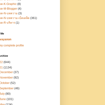
วด-K-Graphic
(8)
วด-M-Blogger
(4)
วด-N-บทความ
(3)
ด-N-บทความ-เบ็ดเตล็ด
(361)
วด-R-บริหาร
(1)
 Me
vayanon
y complete profile
rchive
22
(644)
21
(1134)
December
(37)
November
(92)
October
(52)
September
(46)
July
(90)
June
(101)
May
(124)