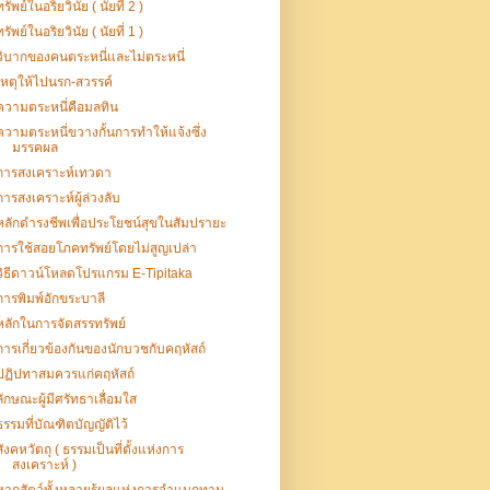
ทรัพย์ในอริยวินัย ( นัยที่ 2 )
ทรัพย์ในอริยวินัย ( นัยที่ 1 )
วิบากของคนตระหนี่และไม่ตระหนี่
เหตุให้ไปนรก-สวรรค์
ความตระหนี่คือมลทิน
ความตระหนี่ขวางกั้นการทำให้แจ้งซึ่ง
มรรคผล
การสงเคราะห์เทวดา
การสงเคราะห์ผู้ล่วงลับ
หลักดํารงชีพเพื่อประโยชน์สุขในสัมปรายะ
การใช้สอยโภคทรัพย์โดยไม่สูญเปล่า
วิธีดาวน์โหลดโปรแกรม E-Tipitaka
การพิมพ์อักขระบาลี
หลักในการจัดสรรทรัพย์
การเกี่ยวข้องกันของนักบวชกับคฤหัสถ์
ปฏิปทาสมควรแก่คฤหัสถ์
ลักษณะผู้มีศรัทธาเลื่อมใส
ธรรมที่บัณฑิตบัญญัติไว้
สังคหวัตถุ ( ธรรมเป็นที่ตั้งแห่งการ
สงเคราะห์ )