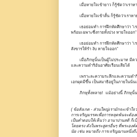
เมื่อหายใจเข้ายาว ก็รู้ชัดว่าเร
เมื่อหายใจเข้าสั้น ก็รู้ชัดว่าเราห
เธอย่อมทำ การฝึกหัดศึกษาว่า “เราเป
พร้อมเฉพาะซึ่งกายทั้งปวง หายใจออก”
เธอย่อมทำ การฝึกหัดศึกษาว่า “เรา
สังขารให้รำ งับ หายใจออก”
เมื่อภิกษุนั้นเป็นผู้ไม่ประมาท ม
และความดำริอันอาศัยเรือนเสียได้
เพราะละความระลึกและความดำรินั้น
เอกผุดมีขึ้น เป็นสมาธิอยู่ในภายในนั่น
ภิกษุทั้งหลาย! แม้อย่างนี้ ภิกษุนั
( ข้อสังเกต - ส่วนใหญ่เรามักจะเข้าใจ
การเจริญมรรคเพื่อการหลุดพ้นจะต้องผ
เป็นคำตอบให้เห็นว่า อานาปานสติ ก็เ
โดยตรง ดังในพระสูตรอื่นๆ ที่พระองค
นัย เช่น หมายถึง การเจริญฌานหนึ่งถึงฌ