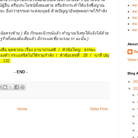
์ผู้อื่น หรือประโยชน์ทั้งสองฝ่าย หรือจักกระทำให้แจ้งซึ่งญาณ
หม
ิยะ ยิ่งกว่าธรรมดาแห่งมนุษย์ ด้วยปัญญาอันทุพพลภาพไร้กำลัง
หม
หม
หมว
หม
( นัยตรงข้าม ) คือ ภิกษละนิวรณ์แล้ว ทำญาณวิเศษให้แจ้งได้ด้วย
ูรั่วทั้งสองฝั่งเสียแล้ว มีกระแสเชี่ยวแรงมาก ฉะนั้น )
About
หนังสือ พุทธวจน เรื่อง อานาปานสติ / หัวข้อใหญ่ : ธรรมะ
Tu
ื่องทำ กระแสจิตไม่ให้รวมกำลัง / หัวข้อเลขที่ : 28 / -บาลี ปญฺ
View m
1 , 132
- END -
Blog A
►
20
▼
20
►
►
►
Home
Older Post
►
►
►
►