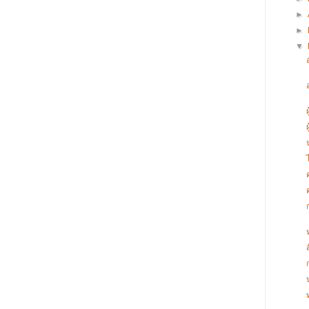
►
►
▼