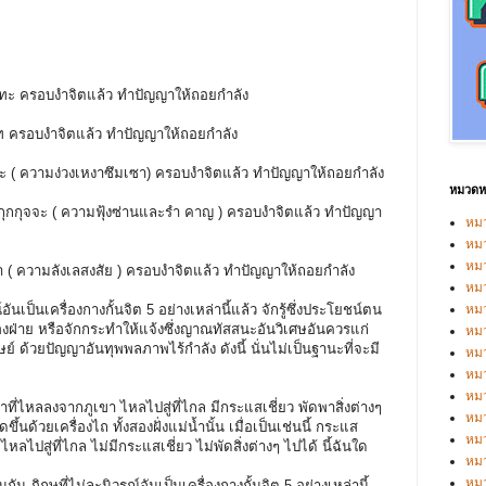
ฉันทะ ครอบงำจิตแล้ว ทำปัญญาให้ถอยกำลัง
บาท ครอบงำจิตแล้ว ทำปัญญาให้ถอยกำลัง
ิทธะ ( ความง่วงเหงาซึมเซา) ครอบงำจิตแล้ว ทำปัญญาให้ถอยกำลัง
หมวดหม
ัจจกุกกุจจะ ( ความฟุ้งซ่านและรำ คาญ ) ครอบงำจิตแล้ว ทำปัญญา
หมว
หมว
หม
กิจฉา ( ความลังเลสงสัย ) ครอบงำจิตแล้ว ทำปัญญาให้ถอยกำลัง
หม
์อันเป็นเครื่องกางกั้นจิต 5 อย่างเหล่านี้แล้ว จักรู้ซึ่งประโยชน์ตน
หม
สองฝ่าย หรือจักกระทำให้แจ้งซึ่งญาณทัสสนะอันวิเศษอันควรแก่
หมว
์ ด้วยปัญญาอันทุพพลภาพไร้กำลัง ดังนี้ นั่นไม่เป็นฐานะที่จะมี
หมว
หม
หมว
ำที่ไหลลงจากภูเขา ไหลไปสู่ที่ไกล มีกระแสเชี่ยว พัดพาสิ่งต่างๆ
หม
ขึ้นด้วยเครื่องไถ ทั้งสองฝั่งแม่น้ำนั้น เมื่อเป็นเช่นนี้ กระแส
หมว
หลไปสู่ที่ไกล ไม่มีกระแสเชี่ยว ไม่พัดสิ่งต่างๆ ไปได้ นี้ฉันใด
หมว
หม
นกัน ภิกษุที่ไม่ละนิวรณ์อันเป็นเครื่องกางกั้นจิต 5 อย่างเหล่านี้