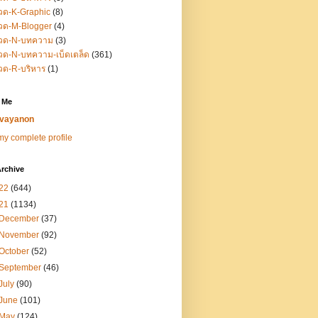
วด-K-Graphic
(8)
วด-M-Blogger
(4)
วด-N-บทความ
(3)
ด-N-บทความ-เบ็ดเตล็ด
(361)
วด-R-บริหาร
(1)
 Me
vayanon
y complete profile
rchive
22
(644)
21
(1134)
December
(37)
November
(92)
October
(52)
September
(46)
July
(90)
June
(101)
May
(124)