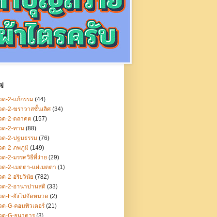
ู่
ด-2-แก้กรรม
(44)
ด-2-ฆราวาสชั้นเลิศ
(34)
วด-2-ตถาคต
(157)
วด-2-ทาน
(88)
วด-2-ปฐมธรรม
(76)
ด-2-ภพภูมิ
(149)
ด-2-มรรควิธีที่ง่าย
(29)
วด-2-เมตตา-แผ่เมตตา
(1)
ด-2-อริยวินัย
(782)
วด-2-อานาปานสติ
(33)
ด-F-ยังไม่จัดหมวด
(2)
ด-G-คอมพิวเตอร์
(21)
วด-G-ธนาคาร
(3)