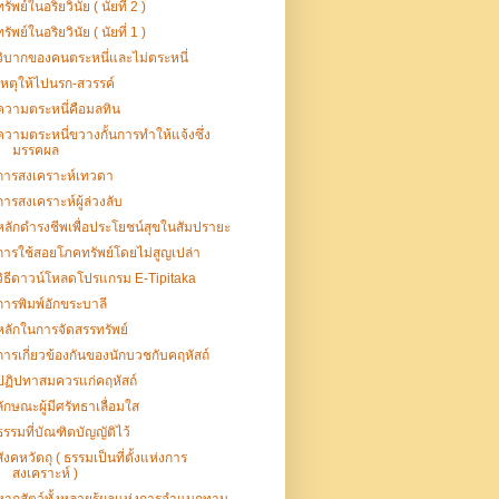
ทรัพย์ในอริยวินัย ( นัยที่ 2 )
ทรัพย์ในอริยวินัย ( นัยที่ 1 )
วิบากของคนตระหนี่และไม่ตระหนี่
เหตุให้ไปนรก-สวรรค์
ความตระหนี่คือมลทิน
ความตระหนี่ขวางกั้นการทำให้แจ้งซึ่ง
มรรคผล
การสงเคราะห์เทวดา
การสงเคราะห์ผู้ล่วงลับ
หลักดํารงชีพเพื่อประโยชน์สุขในสัมปรายะ
การใช้สอยโภคทรัพย์โดยไม่สูญเปล่า
วิธีดาวน์โหลดโปรแกรม E-Tipitaka
การพิมพ์อักขระบาลี
หลักในการจัดสรรทรัพย์
การเกี่ยวข้องกันของนักบวชกับคฤหัสถ์
ปฏิปทาสมควรแก่คฤหัสถ์
ลักษณะผู้มีศรัทธาเลื่อมใส
ธรรมที่บัณฑิตบัญญัติไว้
สังคหวัตถุ ( ธรรมเป็นที่ตั้งแห่งการ
สงเคราะห์ )