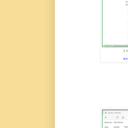
(
ภ
ตรง