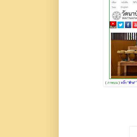
(
ภาพบน
)
คลิ๊ก "
ค้าง
" 