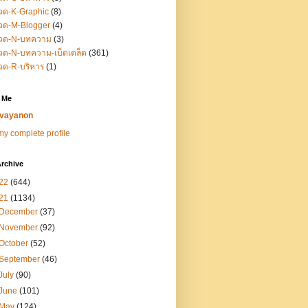
วด-K-Graphic
(8)
วด-M-Blogger
(4)
วด-N-บทความ
(3)
ด-N-บทความ-เบ็ดเตล็ด
(361)
วด-R-บริหาร
(1)
 Me
vayanon
y complete profile
rchive
22
(644)
21
(1134)
December
(37)
November
(92)
October
(52)
September
(46)
July
(90)
June
(101)
May
(124)