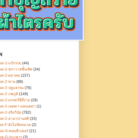
ู่
ด-2-แก้กรรม
(44)
ด-2-ฆราวาสชั้นเลิศ
(34)
วด-2-ตถาคต
(157)
วด-2-ทาน
(88)
วด-2-ปฐมธรรม
(76)
ด-2-ภพภูมิ
(149)
ด-2-มรรควิธีที่ง่าย
(29)
วด-2-เมตตา-แผ่เมตตา
(1)
ด-2-อริยวินัย
(782)
วด-2-อานาปานสติ
(33)
ด-F-ยังไม่จัดหมวด
(2)
ด-G-คอมพิวเตอร์
(21)
วด-G-ธนาคาร
(3)