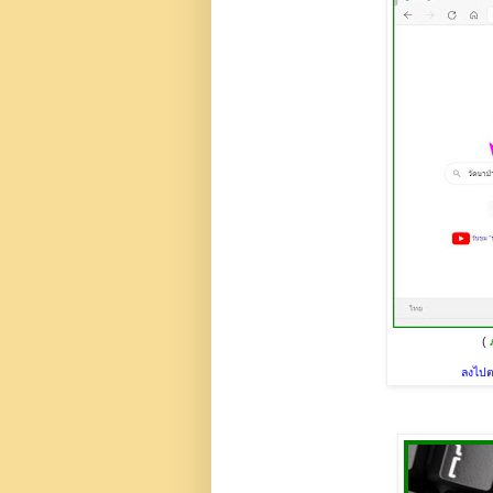
(
ลงไปต