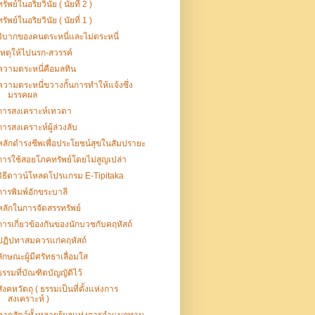
ทรัพย์ในอริยวินัย ( นัยที่ 2 )
ทรัพย์ในอริยวินัย ( นัยที่ 1 )
วิบากของคนตระหนี่และไม่ตระหนี่
เหตุให้ไปนรก-สวรรค์
ความตระหนี่คือมลทิน
ความตระหนี่ขวางกั้นการทำให้แจ้งซึ่ง
มรรคผล
การสงเคราะห์เทวดา
การสงเคราะห์ผู้ล่วงลับ
หลักดํารงชีพเพื่อประโยชน์สุขในสัมปรายะ
การใช้สอยโภคทรัพย์โดยไม่สูญเปล่า
วิธีดาวน์โหลดโปรแกรม E-Tipitaka
การพิมพ์อักขระบาลี
หลักในการจัดสรรทรัพย์
การเกี่ยวข้องกันของนักบวชกับคฤหัสถ์
ปฏิปทาสมควรแก่คฤหัสถ์
ลักษณะผู้มีศรัทธาเลื่อมใส
ธรรมที่บัณฑิตบัญญัติไว้
สังคหวัตถุ ( ธรรมเป็นที่ตั้งแห่งการ
สงเคราะห์ )