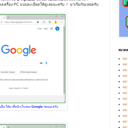
ลงเครื่อง PC แบบละเอียดให้ดูเลยนะครับ / มาเริ่มกันเลยครับ
หมวดหม
หมว
หมว
หม
หม
หม
หมว
หมว
หม
หมว
นอื่น ให้มาที่หน้าเว็บของ
Google
ก่อนนะครับ
หม
หมว
หมว
หม