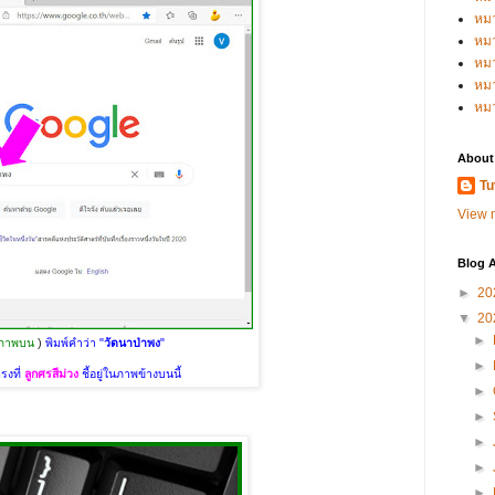
หม
หม
หม
หมว
หม
About
Tu
View m
Blog A
►
20
▼
20
►
ภาพบน
)
พิมพ์คำว่า "
วัดนาป่าพง
"
►
รงที่
ลูกศรสีม่วง
ชี้อยู่ในภาพข้างบนนี้
►
►
►
►
►