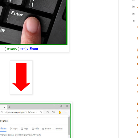
►
►
▼
(
ภาพบน
)
กดปุ่ม
Enter