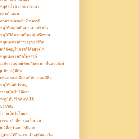
เหตุสำเร็จความปรารถนา
กรรมกำหนด
ธรรมของพระเจ้าจักรพรรดิ
เหตุให้มนุษย์เกิดมาแตกต่างกัน
เหตุให้ได้ความเป็นหญิงหรือชาย
เหตุแห่งการดำรงอยู่ของชีวิต
สัตว์ตั้งอยู่ในครรภ์ได้อย่างไร
เหตุแห่งการเกิดในครรภ์
ข้อดีของมนุษย์เทียบกับเทวดาชั้นดาวดึงส์
สุคติของผู้มีศีล
อานิสงส์แห่งศีลสมบัติของคนมีศีล
เหตุให้สุคติปรากฏ
ความเป็นไปได้ยาก
ภพภูมิที่บริโภคทานได้
เปรตวิสัย
ความเป็นไปได้ยาก
การจองจำที่ทารุณเจ็บปวด
สัตว์ที่อยู่ในอบายมีมาก
ปฏิปทาให้ถึงความเป็นสุนัขและโค