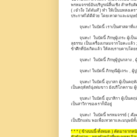
พรหมจรรย์อันบริบูรณ์สิ้นเชิง สำหรับส
(
เข้าใจ ได้ทันที
) ทำ ให้เป็นบทสงเคราะ
ประกาศได้ดีด้วย โดยเทวดาและมนุษย์
จุนทะ! ในบัดนี้ เราเป็นศาสดาที่
จุนทะ! ในบัดนี้ ภิกษุผู้เถระ ผู้เป็
ลุธรรม เป็นเครื่องเกษมจากโยคะแล้ว
ข้าศึกที่บังเกิดแล้ว ให้สงบราบคาบโด
จุนทะ! ในบัดนี้ ภิกษุผู้ปูนกลาง , ผ
จุนทะ! ในบัดนี้ ภิกษุณีผู้เถระ , ผู้
จุนทะ! ในบัดนี้ อุบาสก ผู้เป็นคฤห
เป็นคฤหัสถ์นุ่งห่มขาว ยังบริโภคกาม ผู้
จุนทะ! ในบัดนี้ อุบาสิกา ผู้เป็น
เป็นสาวิกาของเราก็มีอยู่
จุนทะ! ในบัดนี้ พรหมจรรย์ (
คือ
เป็นปึกแผ่น พอเพื่อเทวดาและมนุษย์ทั
* * * ( ข้างบนนี้-ทั้งหมด ) คัดมาจาก
หัวข้อย่อย : ทรงทำหน้าที่พระพุทธเจ้าบ