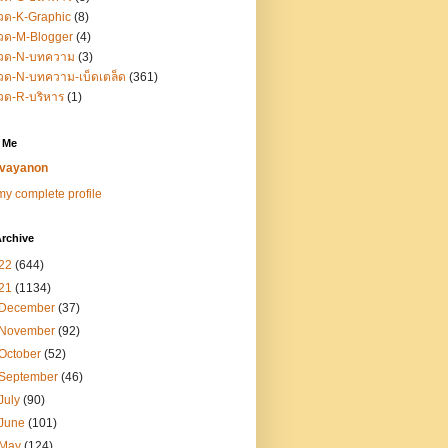
วด-K-Graphic
(8)
วด-M-Blogger
(4)
วด-N-บทความ
(3)
ด-N-บทความ-เบ็ดเตล็ด
(361)
วด-R-บริหาร
(1)
 Me
vayanon
y complete profile
rchive
22
(644)
21
(1134)
December
(37)
November
(92)
October
(52)
September
(46)
July
(90)
June
(101)
May
(124)