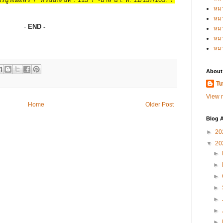
หม
หม
-
END -
หม
หมว
หม
About
Tu
View m
Home
Older Post
Blog A
►
20
▼
20
►
►
►
►
►
►
►