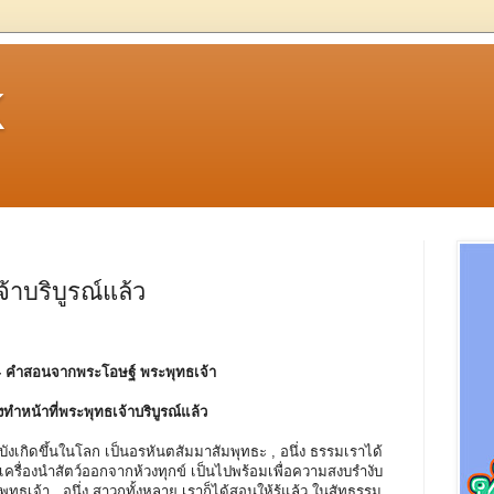
k
้าบริบูรณ์แล้ว
- คําสอนจากพระโอษฐ์ พระพุทธเจ้า
รงทำหน้าที่พระพุทธเจ้าบริบูรณ์แล้ว
ังเกิดขึ้นในโลก เป็นอรหันตสัมมาสัมพุทธะ , อนึ่ง ธรรมเราได้
็นเครื่องนำสัตว์ออกจากห้วงทุกข์ เป็นไปพร้อมเพื่อความสงบรำงับ
ทธเจ้า , อนึ่ง สาวกทั้งหลาย เราก็ได้สอนให้รู้แล้ว ในสัทธรรม ,