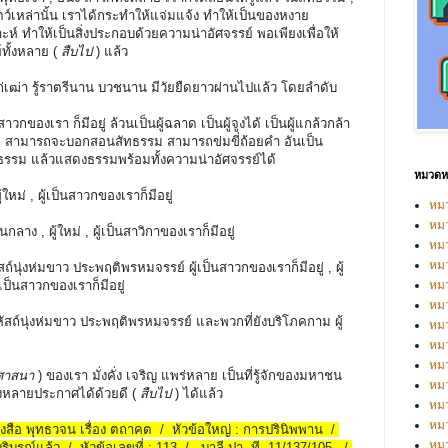
ัตว์เหล่านั้น เราได้กระทำให้แจ่มแจ้ง ทำให้เป็นของหงาย
ห์ ทำให้เป็นสิ่งประกอบด้วยความน่าอัศจรรย์ พอเพียงเพื่อให้
ทั้งหลาย (
สืบไป
) แล้ว
แก่เฒ่า รู้ราตรีนาน บวชนาน มีวัยยืดยาวผ่านไปแล้ว โดยลำดับ
นสาวกของเรา ก็มีอยู่ ล้วนเป็นผู้ฉลาด เป็นผู้จูงได้ เป็นผู้แกล้วกล้า
 ; สามารถจะบอกสอนสัทธรรม สามารถข่มขี่ถ้อยคำ อันเป็น
ยธรรม แล้วแสดงธรรมพร้อมทั้งความน่าอัศจรรย์ได้
หมวดหม
ู้ใหม่ , ผู้เป็นสาวกของเราก็มีอยู่
หมว
หมว
ปูนกลาง , ผู้ใหม่ , ผู้เป็นสาวิกาของเราก็มีอยู่
หม
หม
ัสถ์นุ่งห่มขาว ประพฤติพรหมจรรย์ ผู้เป็นสาวกของเราก็มีอยู่ , ผู้
เป็นสาวกของเราก็มีอยู่
หม
หมว
คฤหัสถ์นุ่งห่มขาว ประพฤติพรหมจรรย์ และพวกที่ยังบริโภคกาม ผู้
หมว
หม
หมว
ศาสนา
) ของเรา มั่งคั่ง เจริญ แพร่หลาย เป็นที่รู้จักของมหาชน
หม
้งหลายประกาศได้ด้วยดี (
สืบไป
) ได้แล้ว
หมว
หมว
หนังสือ พุทธวจน เรื่อง ตถาคต / หัวข้อใหญ่ : การปรินิพพาน /
หม
ริบูรณ์แล้ว / หัวข้อเลขที่ : 113 / -บาลี ปา. ที. 11/137/105. /