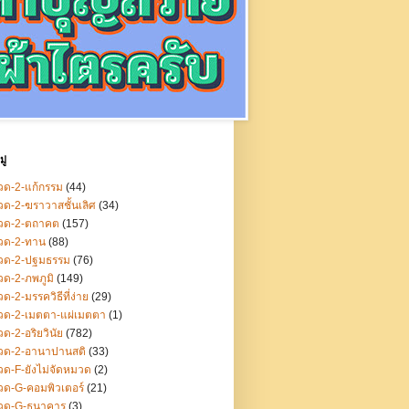
ู่
ด-2-แก้กรรม
(44)
ด-2-ฆราวาสชั้นเลิศ
(34)
วด-2-ตถาคต
(157)
วด-2-ทาน
(88)
วด-2-ปฐมธรรม
(76)
ด-2-ภพภูมิ
(149)
ด-2-มรรควิธีที่ง่าย
(29)
วด-2-เมตตา-แผ่เมตตา
(1)
ด-2-อริยวินัย
(782)
วด-2-อานาปานสติ
(33)
ด-F-ยังไม่จัดหมวด
(2)
ด-G-คอมพิวเตอร์
(21)
วด-G-ธนาคาร
(3)