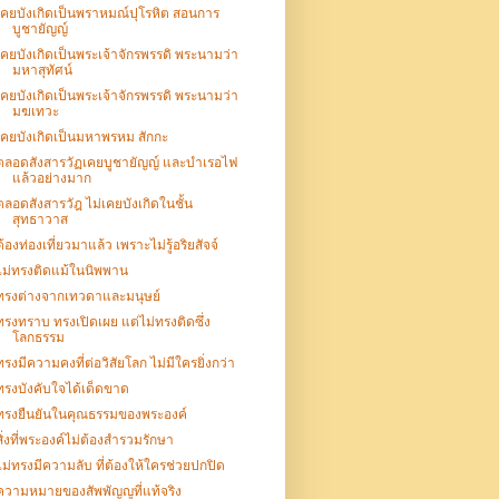
เคยบังเกิดเป็นพราหมณ์ปุโรหิต สอนการ
บูชายัญญ์
เคยบังเกิดเป็นพระเจ้าจักรพรรดิ พระนามว่า
มหาสุทัศน์
เคยบังเกิดเป็นพระเจ้าจักรพรรดิ พระนามว่า
มฆเทวะ
เคยบังเกิดเป็นมหาพรหม สักกะ
ตลอดสังสารวัฏเคยบูชายัญญ์ และบำเรอไฟ
แล้วอย่างมาก
ตลอดสังสารวัฎ ไม่เคยบังเกิดในชั้น
สุทธาวาส
ต้องท่องเที่ยวมาแล้ว เพราะไม่รู้อริยสัจจ์
ไม่ทรงติดแม้ในนิพพาน
ทรงต่างจากเทวดาและมนุษย์
ทรงทราบ ทรงเปิดเผย แต่ไม่ทรงติดซึ่ง
โลกธรรม
ทรงมีความคงที่ต่อวิสัยโลก ไม่มีใครยิ่งกว่า
ทรงบังคับใจได้เด็ดขาด
ทรงยืนยันในคุณธรรมของพระองค์
สิ่งที่พระองค์ไม่ต้องสำรวมรักษา
ไม่ทรงมีความลับ ที่ต้องให้ใครช่วยปกปิด
ความหมายของสัพพัญญูที่แท้จริง