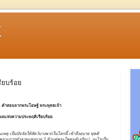
k
ียบร้อย
- คําสอนจากพระโอษฐ์ พระพุทธเจ้า
ง ผลแห่งความประพฤติเรียบร้อย
เหตุ เป็นปัจจัยให้สัตว์บางพวกในโลกนี้ เข้าถึงอบาย ทุคติ
พราะการทำลายแห่งกาย ? ข้าแต่พระโคดมผู้เจริญ ! อะไรเป็น