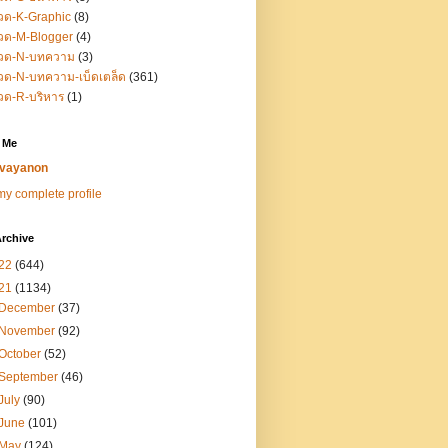
วด-K-Graphic
(8)
วด-M-Blogger
(4)
วด-N-บทความ
(3)
ด-N-บทความ-เบ็ดเตล็ด
(361)
วด-R-บริหาร
(1)
 Me
vayanon
y complete profile
rchive
22
(644)
21
(1134)
December
(37)
November
(92)
October
(52)
September
(46)
July
(90)
June
(101)
May
(124)