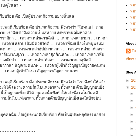
เหตุไรเล่า ?
หม
หม
เรียบร้อย คือ เป็นผู้ประพฤติธรรมอย่างนั้นแล
หม
หมว
ระพฤติเรียบร้อย คือ ประพฤติธรรม พึงหวังว่า “โอหนอ ! ภาย
หม
กาย เราพึงเข้าถึงความเป็นสหายแห่งพราหมณ์มหาศาล …
าราชิกา … เทวดาเหล่าดาวดึงส์ … เทวดาเหล่ายามา … เทวดา
 เทวดาเหล่าปรนิมมิตวสวัตตี … เทวดาที่นับเนื่องในหมู่พรหม
About
ิตตาภา … เทวดาเหล่าอัปปมาณาภา … เทวดาเหล่าอาภัสสรา
Tu
่าอัปมาณสุภา … เทวดาเหล่าสุภกิณหกะ … เทวดาเหล่าเวหัป
View m
าอตัปปา … เทวดาเหล่าสุทัสสา … เทวดาเหล่าสุทัสสี …
ถึงอากาสา นัญจายตนภพ … เทวดาผู้เข้าถึงวิญญาณัญจายตนภพ
 … เทวดาผู้เข้าถึงเนว สัญญานาสัญญายตนภพ … .
Blog A
►
20
ะพฤติเรียบร้อย คือ ประพฤติธรรม พึงหวังว่า “เราพึงทำให้แจ้ง
สวะมิได้ เพราะความสิ้นไปแห่งอาสวะทั้งหลาย ด้วยปัญญาอันยิ่ง
▼
20
อนี้เป็นฐานะที่จะมีได้ บุคคลนั้นพึงทำให้แจ้งซึ่ง เจโตวิมุตติ
►
วามสิ้นไปแห่งอาสวะทั้งหลายด้วยปัญญาอันยิ่งเองในปัจจุบัน
►
►
าบุคคลนั้น เป็นผู้ประพฤติเรียบร้อย คือเป็นผู้ประพฤติธรรมอย่าง
►
►
►
 - - - - - - - - - - - - - - -
►