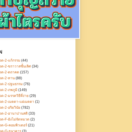
ู่
ด-2-แก้กรรม
(44)
ด-2-ฆราวาสชั้นเลิศ
(34)
วด-2-ตถาคต
(157)
วด-2-ทาน
(88)
วด-2-ปฐมธรรม
(76)
ด-2-ภพภูมิ
(149)
ด-2-มรรควิธีที่ง่าย
(29)
วด-2-เมตตา-แผ่เมตตา
(1)
ด-2-อริยวินัย
(782)
วด-2-อานาปานสติ
(33)
ด-F-ยังไม่จัดหมวด
(2)
ด-G-คอมพิวเตอร์
(21)
วด-G-ธนาคาร
(3)