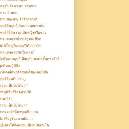
เหตุสำเร็จความปรารถนา
กรรมกำหนด
ธรรมของพระเจ้าจักรพรรดิ
เหตุให้มนุษย์เกิดมาแตกต่างกัน
เหตุให้ได้ความเป็นหญิงหรือชาย
เหตุแห่งการดำรงอยู่ของชีวิต
สัตว์ตั้งอยู่ในครรภ์ได้อย่างไร
เหตุแห่งการเกิดในครรภ์
ข้อดีของมนุษย์เทียบกับเทวดาชั้นดาวดึงส์
สุคติของผู้มีศีล
อานิสงส์แห่งศีลสมบัติของคนมีศีล
เหตุให้สุคติปรากฏ
ความเป็นไปได้ยาก
ภพภูมิที่บริโภคทานได้
เปรตวิสัย
ความเป็นไปได้ยาก
การจองจำที่ทารุณเจ็บปวด
สัตว์ที่อยู่ในอบายมีมาก
ปฏิปทาให้ถึงความเป็นสุนัขและโค