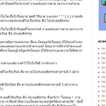
ี้ เข้าถึงสุคติโลกสวรรค์ ภายหลังแต่การตาย เพราะการทำลาย
นโลกนี้เข้าถึงอบาย ทุคติ วินิบาต และนรก
* * * ( 1 )
ภายหลัง
ราะเหตุประพฤติไม่เรียบร้อย คือ ไม่ประพฤติธรรม
นโลกนี้เข้าถึงสุคติโลกสวรรค์ ภายหลังแต่การตาย เพราะการ
บร้อย คือ ประพฤติธรรม
หมวดหม
อย่างพิสดารแห่งธรรม ที่พระโคดมตรัสโดยย่อ มิได้ทรงจำแนก
ปรดแสดงธรรมแก่พวกข้าพระองค์ โดยอาการที่พวกข้าพระองค์
หมว
มที่พระโคดมผู้เจริญตรัสโดยย่อ มิได้ทรงจำแนกความให้พิสดาร
หมว
หม
หม
กท่านจงฟัง จงทำไว้ในใจให้ดี เราจักกล่าว
หม
ไม่เรียบร้อย คือ ความไม่ประพฤติธรรมทางกายมี 3 อย่าง
หมว
หมว
หม
เรียบร้อย คือ ความประพฤติธรรมทางกายมี 3 อย่าง ทาง
หมว
2 )
หม
หมว
ระพฤติเรียบร้อย คือ ประพฤติธรรม พึงหวังว่า “โอหนอ ! ภาย
หมว
 เราพึงเข้าถึงความเป็นสหายแห่งกษัตริย์มหาศาลเถิด” ข้อนี้
หม
รตาย เพราะการทำลายแห่งกาย บุคคลนั้นพึงเข้าถึงความเป็น