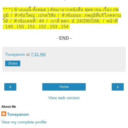
* * * ( ข้างบนนี้-ทั้งหมด ) คัดมาจากหนังสือ พุทธวจน เรื่อง ภพ
ภูมิ / หัวข้อใหญ่ : เปรตวิสัย / หัวข้อย่อย : ภพภูมิที่บริโภคทาน
ได้ / หัวข้อเลขที่ : 44 / -บาลี ทสก. อํ. 24/290/166. / หน้าที่
: 149 , 150 , 151 , 152 , 153 , 154
-
END -
Tuvayanon
at
7:31 AM
Share
‹
›
Home
View web version
About Me
Tuvayanon
View my complete profile