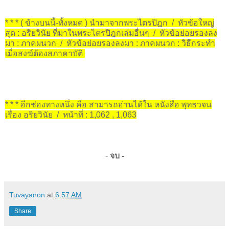
* * * ( ข้างบนนี้-ทั้งหมด ) นำมาจากพระไตรปิฎก / หัวข้อใหญ่
สุด : อริยวินัย ที่มาในพระไตรปิฎกเล่มอื่นๆ / หัวข้อย่อยรองลง
มา : ภาคผนวก / หัวข้อย่อยรองลงมา : ภาคผนวก : วิธีกระทำ
เมื่อสงฆ์ต้องสภาคาบัติ
* * * อีกช่องทางหนึ่ง คือ สามารถอ่านได้ใน หนังสือ พุทธวจน
เรื่อง อริยวินัย / หน้าที่ : 1,062 , 1,063
-
จบ -
Tuvayanon
at
6:57 AM
Share