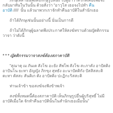
ภิกษุเหล่านั้นพึงส่งภิกษุรูปหนึ่ง ไปสู่อาวาสใกล้เคียงพอจะ
กลับมาทันในวันนั้น ด้วยสั่งว่า “อาวุโส เธอจงไปทำ
คืน
อาบัติ
/////
นั้น แล้วมาพวกเราจักทำคืนอาบัติในสำนักเธอ
ถ้าได้ภิกษุเช่นนั้นอย่างนี้ นั่นเป็นการดี
ถ้าไม่ได้ภิกษุผู้ฉลาดพึงประกาศให้สงฆ์ทราบด้วยญัตติกรรม
วาจา ว่าดังนี้
* * * ญัตติกรรมวาจาสงฆ์ต้องสภาคาบัติ
“สุณาตุ เม ภันเต สังโฆ อะยัง สัพโพ สังโฆ สะภาคัง อาปัตติง
อาปันโน ยะทา อัญญัง ภิกขุง สุทธัง อะนาปัตติกัง ปัสสิสสะติ
ตะทา ตัสสะ สันติเก ตัง อาปัตติง ปะฏิกะริสสะติ
ท่านเจ้าข้า ขอสงฆ์จงฟังข้าพเจ้า
สงฆ์ทั้งหมดนี้ต้องสภาคาบัติ เห็นภิกษุรูปอื่นผู้บริสุทธิ์ ไม่มี
อาบัติเมื่อใด จักทำคืนอาบัตินั้นในสำนักเธอเมื่อนั้น”