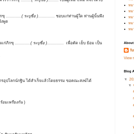
หม
หม
ุ .............
( ระบุชื่อ )
.............. ชอบแก่ท่านผู้ใด ท่านผู้นั้นพึง
หม
นพึงพูด
หมว
หม
ก่ภิกขุ .............
( ระบุชื่อ )
.............. เพื่อตัด เย็บ ย้อม เป็น
About
Tu
View m
้
Blog A
▼
20
นการอุปโลกน์กฐิน ได้สำเร็จแล้วโดยธรรม ขอคณะสงฆ์ได้
▼
ร้อมเพรียงกัน
)