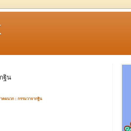
k
กฐิน
าคผนวก :
กรรมวาจากฐิน