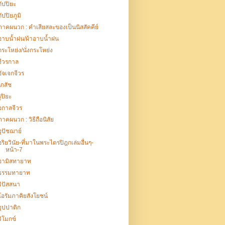
กัปปิยะ
กัปปิยภูมิ
ภาคผนวก : คำเสียสละของเป็นนิสสัคคีย์
อาบน้ำฝน/ผ้าอาบน้ำฝน
กระโหย่ง/นั่งกระโหย่ง
จีวรกาล
อัจเจกจีวร
เภสัช
รูปิยะ
อกาลจีวร
ภาคผนวก : วิธีถือนิสัย
อุปัชฌาย์
อริยวินัย-ที่มาในพระไตรปิฎกเล่มอื่นๆ-
หน้า-7
อามิสทายาท
ธรรมทายาท
วิปัสสนา
โอรัมภาคิยสังโยชน์
อุปปาติก
วิโมกข์