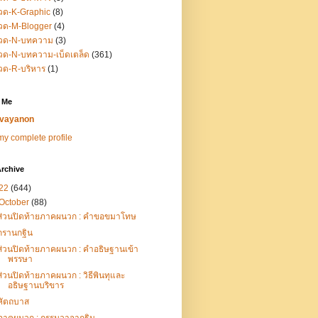
วด-K-Graphic
(8)
วด-M-Blogger
(4)
วด-N-บทความ
(3)
ด-N-บทความ-เบ็ดเตล็ด
(361)
วด-R-บริหาร
(1)
 Me
vayanon
y complete profile
rchive
22
(644)
October
(88)
ส่วนปิดท้ายภาคผนวก : คำขอขมาโทษ
กรานกฐิน
ส่วนปิดท้ายภาคผนวก : คำอธิษฐานเข้า
พรรษา
ส่วนปิดท้ายภาคผนวก : วิธีพินทุและ
อธิษฐานบริขาร
หัตถบาส