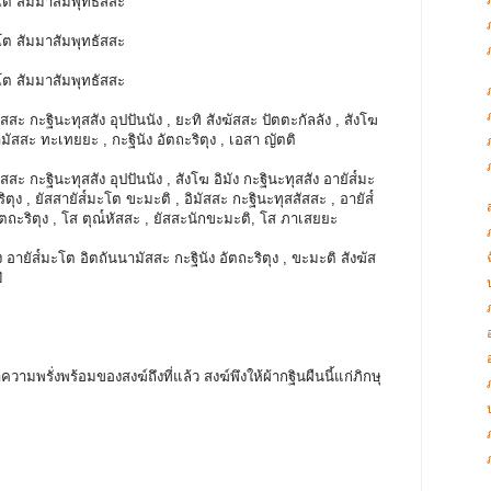
ต สัมมาสัมพุทธัสสะ
ต สัมมาสัมพุทธัสสะ
ต สัมมาสัมพุทธัสสะ
ัสสะ กะฐินะทุสสัง อุปปันนัง , ยะทิ สังฆัสสะ ปัตตะกัลลัง , สังโฆ
ามัสสะ ทะเทยยะ , กะฐินัง อัตถะริตุง , เอสา ญัตติ
ัสสะ กะฐินะทุสสัง อุปปันนัง , สังโฆ อิมัง กะฐินะทุสสัง อายัส๎มะ
ิตุง , ยัสสายัส๎มะโต ขะมะติ , อิมัสสะ กะฐินะทุสสัสสะ , อายัส๎
ัตถะริตุง , โส ตุณ๎หัสสะ , ยัสสะนักขะมะติ, โส ภาเสยยะ
ัง อายัส๎มะโต อิตถันนามัสสะ กะฐินัง อัตถะริตุง , ขะมะติ สังฆัส
ิ
้าความพรั่งพร้อมของสงฆ์ถึงที่แล้ว สงฆ์พึงให้ผ้ากฐินผืนนี้แก่ภิกษุ