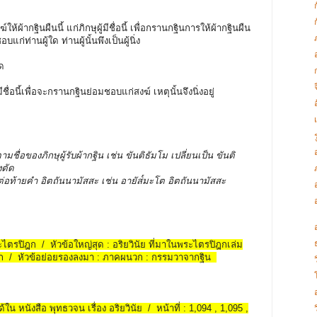
์ให้ผ้ากฐินผืนนี้ แก่ภิกษุผู้มีชื่อนี้ เพื่อกรานกฐินการให้ผ้ากฐินผืน
ชอบแก่ท่านผู้ใด ท่านผู้นั้นพึงเป็นผู้นิ่ง
ูด
้มีชื่อนี้เพื่อจะกรานกฐินย่อมชอบแก่สงฆ์ เหตุนั้นจึงนิ่งอยู่
ามชื่อของภิกษุผู้รับผ้ากฐิน เช่น ขันติธัมโม เปลี่ยนเป็น ขันติ
งตัด
 ต่อท้ายคำ อิตถันนามัสสะ เช่น อายัส๎มะโต อิตถันนามัสสะ
ระไตรปิฎก / หัวข้อใหญ่สุด : อริยวินัย ที่มาในพระไตรปิฎกเล่ม
วก / หัวข้อย่อยรองลงมา : ภาคผนวก : กรรมวาจากฐิน
้ใน หนังสือ พุทธวจน เรื่อง อริยวินัย / หน้าที่ : 1,094 , 1,095 ,