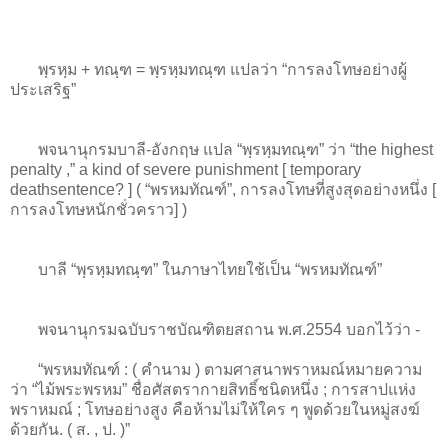
พฺรหฺม + ทณฺฑ = พฺรหฺมทณฺฑ แปลว่า “การลงโทษอย่างผู้
ประเสริฐ”
พจนานุกรมบาลี-อังกฤษ แปล “พฺรหฺมทณฺฑ” ว่า “the highest
penalty ,” a kind of severe punishment [ temporary
deathsentence? ] ( “พรหมทัณฑ์”, การลงโทษที่สูงสุดอย่างหนึ่ง [
การลงโทษหนักชั่วคราว] )
บาลี “พฺรหฺมทณฺฑ” ในภาษาไทยใช้เป็น “พรหมทัณฑ์”
พจนานุกรมฉบับราชบัณฑิตยสถาน พ.ศ.2554 บอกไว้ว่า -
“พรหมทัณฑ์ : ( คำนาม ) ตามศาสนาพราหมณ์หมายความ
ว่า “ไม้พระพรหม” ชื่อศัสตรากายสิทธิ์ชนิดหนึ่ง ; การสาปแห่ง
พราหมณ์ ; โทษอย่างสูง คือห้ามไม่ให้ใคร ๆ พูดด้วยในหมู่สงฆ์
ด้วยกัน. ( ส. , ป. )”