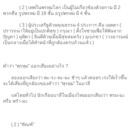
( 2 ) เทพในพรหมโลก เป็นผู้ไม่เกี่ยวข้องด้วยกาม มี 2
พวกคือ รูปพรหม มี 16 ชั้น อรูปพรหม มี 4 ชั้น
( 3 ) ผู้ประเสริฐด้วยคุณธรรม 4 ประการ คือ เมตตา (
ปรารถนาให้อยู่เป็นปกติสุข ) กรุณา ( ตั้งใจช่วยเพื่อให้พ้นจาก
ปัญหา ) มุทิตา ( ยินดีด้วยเมื่อมีสุขสมหวัง ) อุเบกขา ( วางอารมณ์
เป็นกลางเมื่อได้ทำหน้าที่ถูกต้องครบถ้วนแล้ว )
คำว่า “พฺรหฺม” ออกเสียงอย่างไร ?
ลองออกเสียงว่า พะ-ระ-หะ-มะ ช้าๆ แล้วค่อยๆ เร่งให้เร็วขึ้น
จะได้เสียงที่ถูกต้องของคำว่า “พฺรหฺม” ในบาลี
แต่โดยทั่วไป นักเรียนบาลีในเมืองไทยออกเสียงว่า พรม-มะ
หรือ พรำ-มะ
( 2 ) “ทัณฑ์”