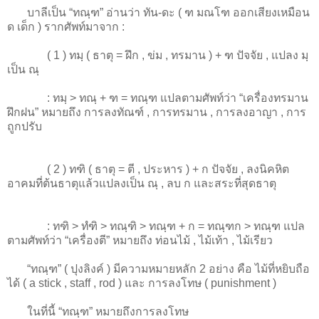
บาลีเป็น “ทณฺฑ” อ่านว่า ทัน-ดะ ( ฑ มณโฑ ออกเสียงเหมือน
ด เด็ก ) รากศัพท์มาจาก :
( 1 ) ทมฺ ( ธาตุ = ฝึก , ข่ม , ทรมาน ) + ฑ ปัจจัย , แปลง มฺ
เป็น ณฺ
: ทมฺ > ทณฺ + ฑ = ทณฺฑ แปลตามศัพท์ว่า “เครื่องทรมาน
ฝึกฝน” หมายถึง การลงทัณฑ์ , การทรมาน , การลงอาญา , การ
ถูกปรับ
( 2 ) ทฑิ ( ธาตุ = ตี , ประหาร ) + ก ปัจจัย , ลงนิคหิต
อาคมที่ต้นธาตุแล้วแปลงเป็น ณฺ , ลบ ก และสระที่สุดธาตุ
: ทฑิ > ทํฑิ > ทณฺฑิ > ทณฺฑ + ก = ทณฺฑก > ทณฺฑ แปล
ตามศัพท์ว่า “เครื่องตี” หมายถึง ท่อนไม้ , ไม้เท้า , ไม้เรียว
“ทณฺฑ” ( ปุงลิงค์ ) มีความหมายหลัก 2 อย่าง คือ ไม้ที่หยิบถือ
ได้ ( a stick , staff , rod ) และ การลงโทษ ( punishment )
ในที่นี้ “ทณฺฑ” หมายถึงการลงโทษ