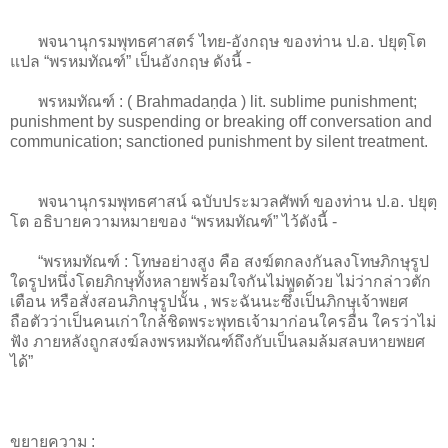
พจนานุกรมพุทธศาสตร์ ไทย-อังกฤษ ของท่าน ป.อ. ปยุตฺโต
แปล “พรหมทัณฑ์” เป็นอังกฤษ ดังนี้ -
พรหมทัณฑ์ : ( Brahmadaṇḍa ) lit. sublime punishment;
punishment by suspending or breaking off conversation and
communication; sanctioned punishment by silent treatment.
พจนานุกรมพุทธศาสน์ ฉบับประมวลศัพท์ ของท่าน ป.อ. ปยุตฺ
โต อธิบายความหมายของ “พรหมทัณฑ์” ไว้ดังนี้ -
“พรหมทัณฑ์ : โทษอย่างสูง คือ สงฆ์ตกลงกันลงโทษภิกษุรูป
ใดรูปหนึ่งโดยภิกษุทั้งหลายพร้อมใจกันไม่พูดด้วย ไม่ว่ากล่าวตัก
เตือน หรือสั่งสอนภิกษุรูปนั้น , พระฉันนะซึ่งเป็นภิกษุเจ้าพยศ
ถือตัวว่าเป็นคนเก่าใกล้ชิดพระพุทธเจ้ามาก่อนใครอื่น ใครว่าไม่
ฟัง ภายหลังถูกสงฆ์ลงพรหมทัณฑ์ถึงกับเป็นลมล้มสลบหายพยศ
ได้”
ขยายความ :