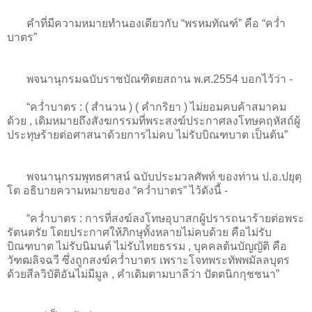
คำที่มีความหมายทำนองเดียวกับ “พรหมทัณฑ์” คือ “คว่ำ
บาตร”
พจนานุกรมฉบับราชบัณฑิตยสถาน พ.ศ.2554 บอกไว้ว่า -
“คว่ำบาตร : ( สํานวน ) ( คำกริยา ) ไม่ยอมคบค้าสมาคม
ด้วย , เดิมหมายถึงสังฆกรรมที่พระสงฆ์ประกาศลงโทษคฤหัสถ์ผู้
ประทุษร้ายต่อศาสนาด้วยการไม่คบ ไม่รับบิณฑบาต เป็นต้น”
พจนานุกรมพุทธศาสน์ ฉบับประมวลศัพท์ ของท่าน ป.อ.ปยุตฺ
โต อธิบายความหมายของ “คว่ำบาตร” ไว้ดังนี้ -
“คว่ำบาตร : การที่สงฆ์ลงโทษอุบาสกผู้ปรารถนาร้ายต่อพระ
รัตนตรัย โดยประกาศให้ภิกษุทั้งหลายไม่คบด้วย คือไม่รับ
บิณฑบาต ไม่รับนิมนต์ ไม่รับไทยธรรม , บุคคลต้นบัญญัติ คือ
วัฑฒลิจฉวี ซึ่งถูกสงฆ์คว่ำบาตร เพราะโจทพระทัพพมัลลบุตร
ด้วยสีลวิบัติอันไม่มีมูล , คำเดิมตามบาลีว่า ปัตตนิกกุชชนา”