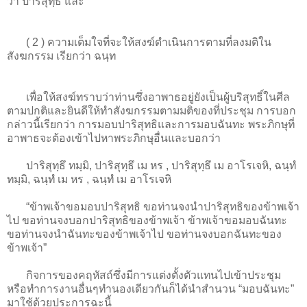
ว่า ปาริสุทฺธิ และ
( 2 ) ความเต็มใจที่จะให้สงฆ์ดำเนินการตามที่ลงมติใน
สังฆกรรม เรียกว่า ฉนฺท
เพื่อให้สงฆ์ทราบว่าท่านซึ่งอาพาธอยู่ยังเป็นผู้บริสุทธิ์ในศีล
ตามปกติและยินดีให้ทำสังฆกรรมตามมติของที่ประชุม การบอก
กล่าวนี้เรียกว่า การมอบปาริสุทธิและการมอบฉันทะ พระภิกษุที่
อาพาธจะต้องเข้าไปหาพระภิกษุอื่นและบอกว่า
ปาริสุทฺธึ ทมฺมิ, ปาริสุทฺธึ เม หร , ปาริสุทฺธึ เม อาโรเจหิ, ฉนฺทํ
ทมฺมิ, ฉนฺทํ เม หร , ฉนฺทํ เม อาโรเจหิ
“ข้าพเจ้าขอมอบปาริสุทธิ ขอท่านจงนำปาริสุทธิของข้าพเจ้า
ไป ขอท่านจงบอกปาริสุทธิของข้าพเจ้า ข้าพเจ้าขอมอบฉันทะ
ขอท่านจงนำฉันทะของข้าพเจ้าไป ขอท่านจงบอกฉันทะของ
ข้าพเจ้า”
กิจการของคฤหัสถ์ซึ่งมีการแต่งตั้งตัวแทนไปเข้าประชุม
หรือทำการงานอื่นๆทำนองเดียวกันก็ได้นำสำนวน “มอบฉันทะ”
มาใช้ด้วยประการฉะนี้