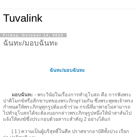
Tuvalink
Friday, October 14, 2022
ฉันทะ/มอบฉันทะ
ฉันทะ/มอบฉันทะ
มอบฉันท
ะ - พระวินัยในเรื่องการทำอุโบสถ คือ การฟังพระ
ปาติโมกข์หรือสิกขาบทของพระภิกษุร่วมกัน ซึ่งพระพุทธเจ้าทรง
กำหนดให้พระภิกษุทุกรูปต้องเข้าร่วม กรณีที่อาพาธไม่สามารถ
ไปทำอุโบสถได้จะต้องบอกกล่าวพระภิกษุรูปหนึ่งให้นำสาส์นไป
แจ้งให้สงฆ์ซึ่งประกอบด้วยสาระสำคัญ 2 อย่างได้แก่
( 1 ) ความเป็นผู้บริสุทธิ์ในศีล ปราศจากอาบัติทั้งปวง เรียก