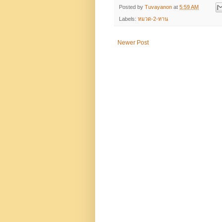
Posted by
Tuvayanon
at
5:59 AM
Labels:
หมวด-2-ทาน
Newer Post