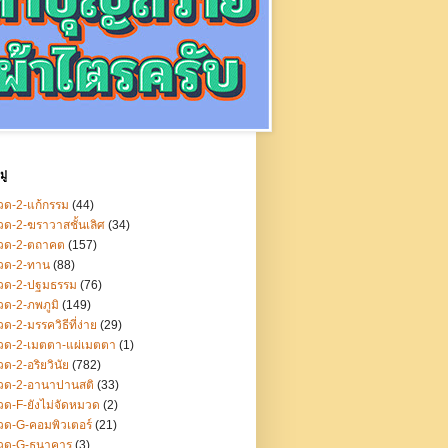
ู่
ด-2-แก้กรรม
(44)
ด-2-ฆราวาสชั้นเลิศ
(34)
วด-2-ตถาคต
(157)
วด-2-ทาน
(88)
วด-2-ปฐมธรรม
(76)
ด-2-ภพภูมิ
(149)
ด-2-มรรควิธีที่ง่าย
(29)
วด-2-เมตตา-แผ่เมตตา
(1)
ด-2-อริยวินัย
(782)
วด-2-อานาปานสติ
(33)
ด-F-ยังไม่จัดหมวด
(2)
ด-G-คอมพิวเตอร์
(21)
วด-G-ธนาคาร
(3)