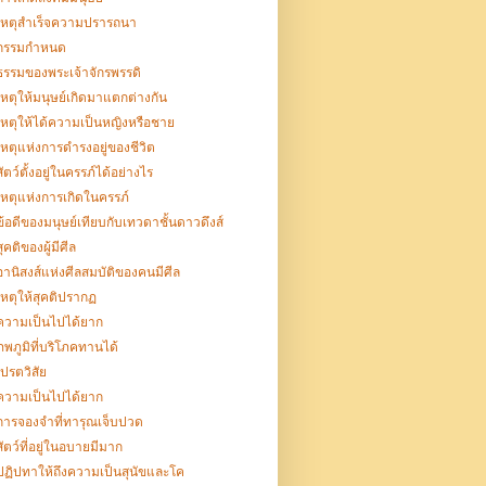
เหตุสำเร็จความปรารถนา
กรรมกำหนด
ธรรมของพระเจ้าจักรพรรดิ
เหตุให้มนุษย์เกิดมาแตกต่างกัน
เหตุให้ได้ความเป็นหญิงหรือชาย
เหตุแห่งการดำรงอยู่ของชีวิต
สัตว์ตั้งอยู่ในครรภ์ได้อย่างไร
เหตุแห่งการเกิดในครรภ์
ข้อดีของมนุษย์เทียบกับเทวดาชั้นดาวดึงส์
สุคติของผู้มีศีล
อานิสงส์แห่งศีลสมบัติของคนมีศีล
เหตุให้สุคติปรากฏ
ความเป็นไปได้ยาก
ภพภูมิที่บริโภคทานได้
เปรตวิสัย
ความเป็นไปได้ยาก
การจองจำที่ทารุณเจ็บปวด
สัตว์ที่อยู่ในอบายมีมาก
ปฏิปทาให้ถึงความเป็นสุนัขและโค