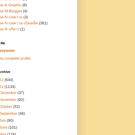
วด-K-Graphic
(8)
วด-M-Blogger
(4)
วด-N-บทความ
(3)
ด-N-บทความ-เบ็ดเตล็ด
(361)
วด-R-บริหาร
(1)
 Me
vayanon
y complete profile
rchive
22
(644)
21
(1134)
December
(37)
November
(92)
October
(52)
September
(46)
July
(90)
June
(101)
May
(124)