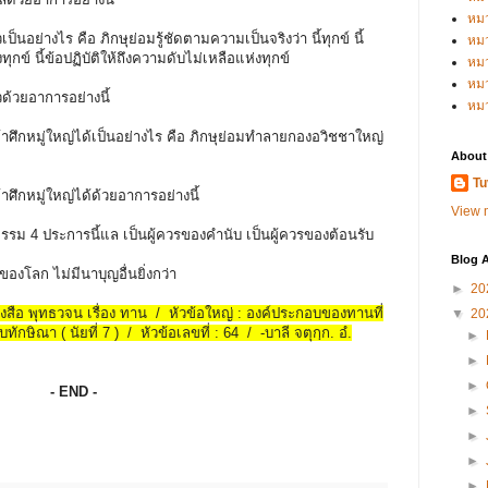
หม
็วเป็นอย่างไร คือ ภิกษุย่อมรู้ชัดตามความเป็นจริงว่า นี้ทุกข์ นี้
หม
ทุกข์ นี้ข้อปฏิบัติให้ถึงความดับไม่เหลือแห่งทุกข์
หม
หมว
็วด้วยอาการอย่างนี้
หม
ข้าศึกหมู่ใหญ่ได้เป็นอย่างไร คือ ภิกษุย่อมทำลายกองอวิชชาใหญ่
About
Tu
้าศึกหมู่ใหญ่ได้ด้วยอาการอย่างนี้
View m
รรม 4 ประการนี้แล เป็นผู้ควรของคำนับ เป็นผู้ควรของต้อนรับ
Blog A
ของโลก ไม่มีนาบุญอื่นยิ่งกว่า
►
20
หนังสือ พุทธวจน เรื่อง ทาน / หัวข้อใหญ่ : องค์ประกอบของทานที่
▼
20
ทักษิณา ( นัยที่ 7 ) / หัวข้อเลขที่ : 64 / -บาลี จตุกฺก. อํ.
►
►
►
- END -
►
►
►
►