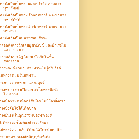
เคยบังเกิดเป็นพราหมณ์ปุโรหิต สอนการ
บูชายัญญ์
เคยบังเกิดเป็นพระเจ้าจักรพรรดิ พระนามว่า
มหาสุทัศน์
เคยบังเกิดเป็นพระเจ้าจักรพรรดิ พระนามว่า
มฆเทวะ
เคยบังเกิดเป็นมหาพรหม สักกะ
ตลอดสังสารวัฏเคยบูชายัญญ์ และบำเรอไฟ
แล้วอย่างมาก
ตลอดสังสารวัฎ ไม่เคยบังเกิดในชั้น
สุทธาวาส
ต้องท่องเที่ยวมาแล้ว เพราะไม่รู้อริยสัจจ์
ไม่ทรงติดแม้ในนิพพาน
ทรงต่างจากเทวดาและมนุษย์
ทรงทราบ ทรงเปิดเผย แต่ไม่ทรงติดซึ่ง
โลกธรรม
ทรงมีความคงที่ต่อวิสัยโลก ไม่มีใครยิ่งกว่า
ทรงบังคับใจได้เด็ดขาด
ทรงยืนยันในคุณธรรมของพระองค์
สิ่งที่พระองค์ไม่ต้องสำรวมรักษา
ไม่ทรงมีความลับ ที่ต้องให้ใครช่วยปกปิด
ความหมายของสัพพัญญูที่แท้จริง