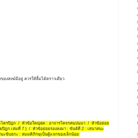
อยของสงฆ์มีอยู่ ควรให้ลิ้มได้คราวเดียว
พระไตรปิฎก / หัวข้อใหญ่สุด : อาจารโคจรสมฺปนฺนา / หัวข้อย่อย
ยปิฎก เล่มที่ 7 ) / หัวข้อย่อยรองลงมา : ขันธ์ที่ 2 : เสนาสนะ
นะขันธกะ : สมมติภิกษุเป็นผู้แจกของเล็กน้อย