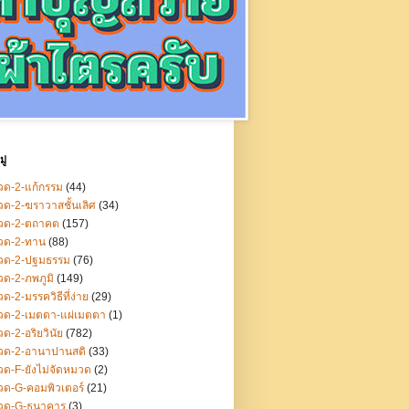
ู่
ด-2-แก้กรรม
(44)
ด-2-ฆราวาสชั้นเลิศ
(34)
วด-2-ตถาคต
(157)
วด-2-ทาน
(88)
วด-2-ปฐมธรรม
(76)
ด-2-ภพภูมิ
(149)
ด-2-มรรควิธีที่ง่าย
(29)
วด-2-เมตตา-แผ่เมตตา
(1)
ด-2-อริยวินัย
(782)
วด-2-อานาปานสติ
(33)
ด-F-ยังไม่จัดหมวด
(2)
ด-G-คอมพิวเตอร์
(21)
วด-G-ธนาคาร
(3)