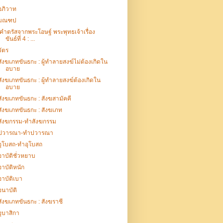
อภิวาท
มณฑป
คำตรัสจากพระโอษฐ์ พระพุทธเจ้าเรื่อง
ขันธ์ที่ 4 : ...
วัตร
สังฆเภทขันธกะ : ผู้ทำลายสงฆ์ไม่ต้องเกิดใน
อบาย
สังฆเภทขันธกะ : ผู้ทำลายสงฆ์ต้องเกิดใน
อบาย
สังฆเภทขันธกะ : สังฆสามัคคี
สังฆเภทขันธกะ : สังฆเภท
สังฆกรรม-ทำสังฆกรรม
ปวารณา-ทำปวารณา
อุโบสถ-ทำอุโบสถ
อาบัติชั่วหยาบ
อาบัติหนัก
อาบัติเบา
อนาบัติ
สังฆเภทขันธกะ : สังฆราชี
อุบาสิกา