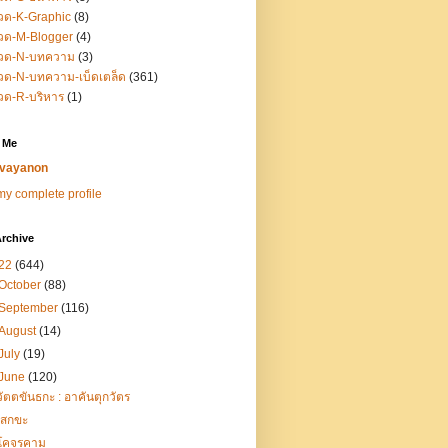
วด-K-Graphic
(8)
วด-M-Blogger
(4)
วด-N-บทความ
(3)
ด-N-บทความ-เบ็ดเตล็ด
(361)
วด-R-บริหาร
(1)
 Me
vayanon
y complete profile
rchive
22
(644)
October
(88)
September
(116)
August
(14)
July
(19)
June
(120)
วัตตขันธกะ : อาคันตุกวัตร
เสกขะ
โคจรคาม