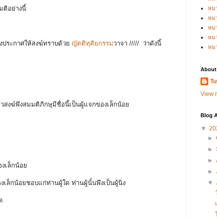
มติอย่างนี้
หม
หม
หม
หมว
 พึงประกาศให้สงฆ์ทราบด้วย
ญัตติทุติยกรรม
วาจา
/////
ว่าดังนี้
หม
About
Tu
View m
วสงฆ์พึงสมมติภิกษุมีชื่อนี้เป็นผู้แจกของเล็กน้อย
Blog A
▼
20
►
►
►
ของเล็กน้อย
►
งเล็กน้อยชอบแก่ท่านผู้ใด ท่านผู้นั้นพึงเป็นผู้นิ่ง
▼
ูด