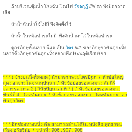
ถ้าบริเวณซุ้มน้ำ โรงฉัน โรงไฟ
วัจจกุฎี
/////
รก พึงปัดกวาด
เสีย
ถ้าน้ำฉันน้ำใช้ไม่มี พึงจัดตั้งไว้
ถ้าน้ำในหม้อชำระไม่มี พึงตักน้ำมาไว้ในหม้อชำระ
ดูกรภิกษุทั้งหลาย นี้แล เป็น
วัตร
/////
ของภิกษุอาคันตุกะทั้ง
หลายซึ่งภิกษุอาคันตุกะทั้งหลายพึงประพฤติเรียบร้อย
* * * ( ข้างบนนี้-ทั้งหมด ) นำมาจากพระไตรปิฎก / หัวข้อใหญ่
สุด : อาจารโคจรสมฺปนฺนา / หัวข้อย่อยรองลงมา : คัมภีร์
จุลวรรค ภาค 2 ( วินัยปิฎก เล่มที่ 7 ) / หัวข้อย่อยรองลงมา :
ขันธ์ที่ 4 : วัตตขันธกะ / หัวข้อย่อยรองลงมา : วัตตขันธกะ : อา
คันตุกวัตร
* * * อีกช่องทางหนึ่ง คือ สามารถอ่านได้ใน หนังสือ พุทธวจน
เรื่อง อริยวินัย / หน้าที่ : 906 , 907 , 908