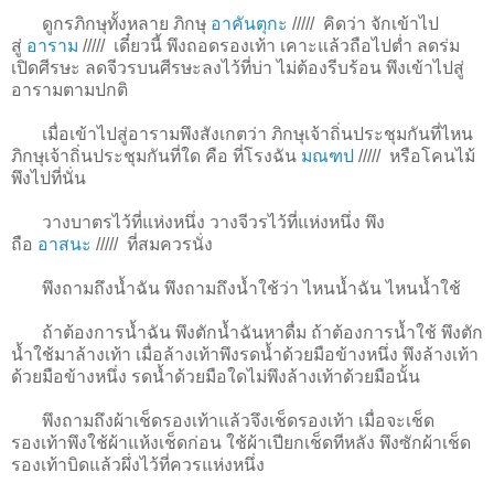
ดูกรภิกษุทั้งหลาย ภิกษุ
อาคันตุกะ
/////
คิดว่า จักเข้าไป
สู่
อาราม
/////
เดี๋ยวนี้ พึงถอดรองเท้า เคาะแล้วถือไปต่ำ ลดร่ม
เปิดศีรษะ ลดจีวรบนศีรษะลงไว้ที่บ่า ไม่ต้องรีบร้อน พึงเข้าไปสู่
อารามตามปกติ
เมื่อเข้าไปสู่อารามพึงสังเกตว่า ภิกษุเจ้าถิ่นประชุมกันที่ไหน
ภิกษุเจ้าถิ่นประชุมกันที่ใด คือ ที่โรงฉัน
มณฑป
/////
หรือโคนไม้
พึงไปที่นั่น
วางบาตรไว้ที่แห่งหนึ่ง วางจีวรไว้ที่แห่งหนึ่ง พึง
ถือ
อาสนะ
/////
ที่สมควรนั่ง
พึงถามถึงน้ำฉัน พึงถามถึงน้ำใช้ว่า ไหนน้ำฉัน ไหนน้ำใช้
ถ้าต้องการน้ำฉัน พึงตักน้ำฉันหาดื่ม ถ้าต้องการน้ำใช้ พึงตัก
น้ำใช้มาล้างเท้า เมื่อล้างเท้าพึงรดน้ำด้วยมือข้างหนึ่ง พึงล้างเท้า
ด้วยมือข้างหนึ่ง รดน้ำด้วยมือใดไม่พึงล้างเท้าด้วยมือนั้น
พึงถามถึงผ้าเช็ดรองเท้าแล้วจึงเช็ดรองเท้า เมื่อจะเช็ด
รองเท้าพึงใช้ผ้าแห้งเช็ดก่อน ใช้ผ้าเปียกเช็ดทีหลัง พึงซักผ้าเช็ด
รองเท้าบิดแล้วผึ่งไว้ที่ควรแห่งหนึ่ง