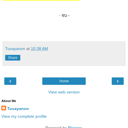
-
จบ -
Tuvayanon
at
10:38 AM
Share
‹
›
Home
View web version
About Me
Tuvayanon
View my complete profile
Powered by
Blogger
.