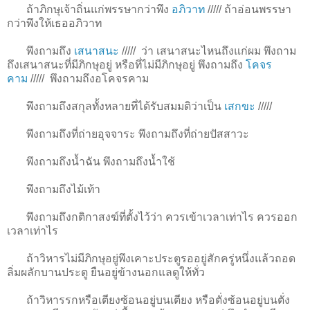
ถ้าภิกษุเจ้าถิ่นแก่พรรษากว่าพึง
อภิวาท
/////
ถ้าอ่อนพรรษา
กว่าพึงให้เธออภิวาท
พึงถามถึง
เสนาสนะ
/////
ว่า เสนาสนะไหนถึงแก่ผม พึงถาม
ถึงเสนาสนะที่มีภิกษุอยู่ หรือที่ไม่มีภิกษุอยู่ พึงถามถึง
โคจร
คาม
/////
พึงถามถึงอโคจรคาม
พึงถามถึงสกุลทั้งหลายที่ได้รับสมมติว่าเป็น
เสกขะ
/////
พึงถามถึงที่ถ่ายอุจจาระ พึงถามถึงที่ถ่ายปัสสาวะ
พึงถามถึงน้ำฉัน พึงถามถึงน้ำใช้
พึงถามถึงไม้เท้า
พึงถามถึงกติกาสงฆ์ที่ตั้งไว้ว่า ควรเข้าเวลาเท่าไร ควรออก
เวลาเท่าไร
ถ้าวิหารไม่มีภิกษุอยู่พึงเคาะประตูรออยู่สักครู่หนึ่งแล้วถอด
ลิ่มผลักบานประตู ยืนอยู่ข้างนอกแลดูให้ทั่ว
ถ้าวิหารรกหรือเตียงซ้อนอยู่บนเตียง หรือตั่งซ้อนอยู่บนตั่ง