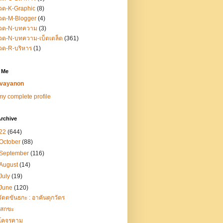
วด-K-Graphic
(8)
วด-M-Blogger
(4)
วด-N-บทความ
(3)
ด-N-บทความ-เบ็ดเตล็ด
(361)
วด-R-บริหาร
(1)
 Me
vayanon
y complete profile
rchive
22
(644)
October
(88)
September
(116)
August
(14)
July
(19)
June
(120)
วัตตขันธกะ : อาคันตุกวัตร
เสกขะ
โคจรคาม