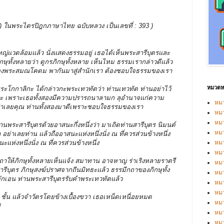
บรรพ ) ในพระไตรปิฎกภาษาไทย ฉบับหลวง เป็นเลขที่ : 393 )
ใหญ่แวดล้อมแล้ว นั่งแสดงธรรมอยู่ เธอได้เห็นพระสารีบุตรและ
ุทั้งหลายว่า ดูกรภิกษุทั้งหลาย เห็นไหม ธรรมเรากล่าวดีแล้ว
องพระสมณโคดม พากันมาสู่สำนักเรา ต้องชอบใจธรรมของเรา
หมวดหม
 พระโกกาลิกะ ได้กล่าวกะพระเทวทัตว่า ท่านเทวทัต ท่านอย่าไว้
ะ เพราะเธอทั้งสองมีความปรารถนาลามก ลุอำนาจแก่ความ
หมว
่าเลยคุณ ท่านทั้งสองมาดีเพราะชอบใจธรรมของเรา
หมว
หม
านพระสารีบุตรด้วยอาสนะกึ่งหนึ่งว่า มาเถิดท่านสารีบุตร นิมนต์
หม
 อย่าเลยท่าน แล้วถืออาสนะแห่งหนึ่งนั่ง ณ ที่ควรส่วนข้างหนึ่ง
ห่งหนึ่งนั่ง ณ ที่ควรส่วนข้างหนึ่ง
หม
หมว
าให้ภิกษุทั้งหลายเห็นแจ้ง สมาทาน อาจหาญ ร่าเริงหลายราตรี
หมว
สารีบุตร ภิกษุสงฆ์ปราศจากถีนมิทธะแล้ว ธรรมีกถาของภิกษุทั้ง
หม
จักเอน ท่านพระสารีบุตรรับคำพระเทวทัตแล้ว
หมว
หม
4 ชั้น แล้วจำวัตรโดยข้างเบื้องขวา เธอเหน็ดเหนื่อยหมด
หมว
ป
หมว
หม