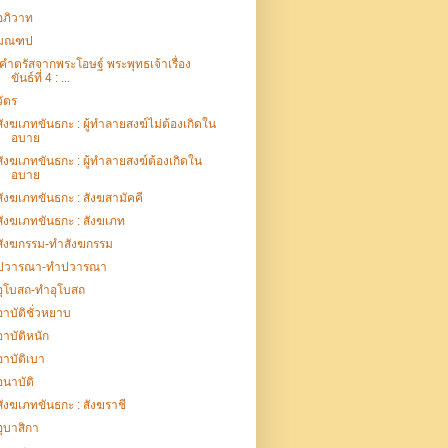
อภิวาท
มณฑป
คำตรัสจากพระโอษฐ์ พระพุทธเจ้าเรื่อง
ขันธ์ที่ 4 : ...
วัตร
สังฆเภทขันธกะ : ผู้ทำลายสงฆ์ไม่ต้องเกิดใน
อบาย
สังฆเภทขันธกะ : ผู้ทำลายสงฆ์ต้องเกิดใน
อบาย
สังฆเภทขันธกะ : สังฆสามัคคี
สังฆเภทขันธกะ : สังฆเภท
สังฆกรรม-ทำสังฆกรรม
ปวารณา-ทำปวารณา
อุโบสถ-ทำอุโบสถ
อาบัติชั่วหยาบ
อาบัติหนัก
อาบัติเบา
อนาบัติ
สังฆเภทขันธกะ : สังฆราชี
อุบาสิกา