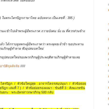
ปากพระเทวทัต ในที่นั้นเอง
บรรพ ) ในพระไตรปิฎกภาษาไทย ฉบับหลวง เป็นเลขที่ : 395 )
านะเข้าไปเฝ้าพระผู้มีพระภาค ถวายบังคม นั่ง ณ ที่ควรส่วนข้าง
อยแล้ว ได้กราบทูลพระผู้มีพระภาคว่า พระพุทธเจ้าข้า ขอประทาน
ามภิกษุผู้ทำลาย พึงอุปสมบทใหม่
ารอุปสมบทใหม่ของพวกภิกษุผู้ประพฤติตามภิกษุผู้ทำลายเลย
อาบัติถุลลัจจัย
/////
พระไตรปิฎก / หัวข้อใหญ่สุด : อาจารโคจรสมฺปนฺนา / หัวข้อย่อย
ยปิฎก เล่มที่ 7 ) / หัวข้อย่อยรองลงมา : ขันธ์ที่ 3 : สังฆเภทขัน
ขันธกะ : พระอัครสาวกพาภิกษุ 500 กลับ