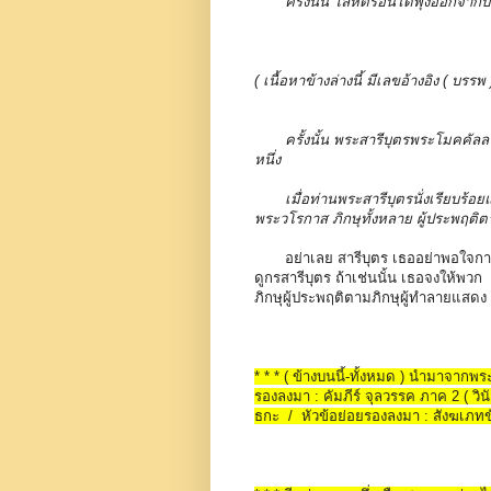
ครั้งนั้น โลหิตร้อนได้พุ่งออกจาก
( เนื้อหาข้างล่างนี้ มีเลขอ้างอิง ( 
ครั้งนั้น พระสารีบุตรพระโมคคัลล
หนึ่ง
เมื่อท่านพระสารีบุตรนั่งเรียบร้
พระวโรกาส ภิกษุทั้งหลาย ผู้ประพฤติต
อย่าเลย สารีบุตร เธออย่าพอใจก
ดูกรสารีบุตร ถ้าเช่นนั้น เธอจงให้พวก
ภิกษุผู้ประพฤติตามภิกษุผู้ทำลายแสดง
* * * ( ข้างบนนี้-ทั้งหมด ) นำมาจาก
รองลงมา : คัมภีร์ จุลวรรค ภาค 2 ( วินั
ธกะ / หัวข้อย่อยรองลงมา : สังฆเภท