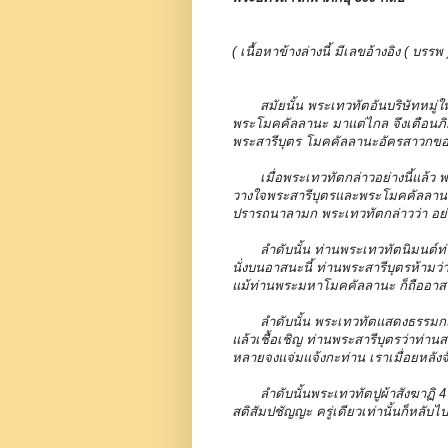
( เนื้อหาข้างล่างนี้ มีเลขอ้างอิง ( 
สมัยนั้น พระเทวทัตอันบริษัทหมู่
พระโมคคัลลานะ มาแต่ไกล จึงเตือนภิกษ
พระสารีบุตร โมคคัลลานะอัครสาวกข
เมื่อพระเทวทัตกล่าวอย่างนี้แล้ว
วางใจพระสารีบุตรและพระโมคคัลลาน
ปรารถนาลามก พระเทวทัตกล่าวว่า อย
ลำดับนั้น ท่านพระเทวทัตนิมนต์ท่
นั่งบนอาสนะนี้ ท่านพระสารีบุตรห้ามว่า
แม้ท่านพระมหาโมคคัลลานะ ก็ถืออาสนะแ
ลำดับนั้น พระเทวทัตแสดงธรรมกถ
แล้วเชื้อเชิญ ท่านพระสารีบุตรว่าท่าน
หลายจงแจ่มแจ้งกะท่าน เราเมื่อยหลัง
ลำดับนั้นพระเทวทัตปูผ้าสังฆาฏิ 
สติสัมปชัญญะ ครู่เดียวเท่านั้นก็หลับไ