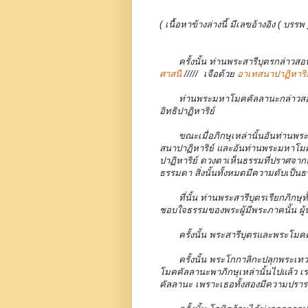
( เนื้อหาข้างล่างนี้ มีเลขอ้างอิง ( 
ครั้งนั้น ท่านพระสารีบุตรกล่าวส
ศาสนี
/////
เจือด้วย
อาเทสนาปาฏิหาริย
ท่านพระมหาโมคคัลลานะกล่าวสอนพ
อิทธิปาฏิหาริย์
ขณะเมื่อภิกษุเหล่านั้นอันท่านพร
สนาปาฏิหาริย์ และอันท่านพระมหาโมคค
ปาฏิหาริย์ ดวงตาเห็นธรรมที่ปราศจากธุล
ธรรมดา สิ่งนั้นทั้งหมดมีความดับเป็น
ที่นั้น ท่านพระสารีบุตรเรียกภิกษุ
ชอบใจธรรมของพระผู้มีพระภาคนั้น ผู้
ครั้งนั้น พระสารีบุตรและพระโมคค
ครั้งนั้น พระโกกาลิกะปลุกพระเทวท
โมคคัลลานะพาภิกษุเหล่านั้นไปแล้ว เ
คัลลานะ เพราะเธอทั้งสองมีความป