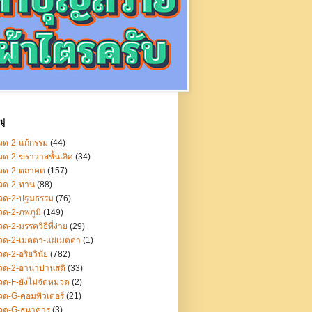
ู่
ด-2-แก้กรรม
(44)
ด-2-ฆราวาสชั้นเลิศ
(34)
วด-2-ตถาคต
(157)
วด-2-ทาน
(88)
วด-2-ปฐมธรรม
(76)
ด-2-ภพภูมิ
(149)
ด-2-มรรควิธีที่ง่าย
(29)
วด-2-เมตตา-แผ่เมตตา
(1)
ด-2-อริยวินัย
(782)
วด-2-อานาปานสติ
(33)
ด-F-ยังไม่จัดหมวด
(2)
ด-G-คอมพิวเตอร์
(21)
วด-G-ธนาคาร
(3)