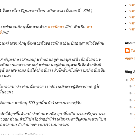
หม
บรรพ ) ในพระไตรปิฎกภาษาไทย ฉบับหลวง เป็นเลขที่ : 394 )
หม
หม
หมว
อน พร่ำสอนภิกษุทั้งหลายด้วย
ธรรมีกถา
/////
อันเป็น
อนุ
หม
์
/////
ร่ำสอนภิกษุทั้งหลายด้วยธรรมีกถาอันเป็นอนุศาสนีเจือด้วย
About
Tu
View m
ะสารีบุตรกล่าวสอนอยู่ พร่ำสอนอยู่ด้วยอนุศาสนี เจือด้วยอาเท
ัลลานะกล่าวสอนอยู่ พร่ำสอนอยู่ด้วยอนุศาสนีเจือด้วยอิทธิ
ี ปราศจากมลทินได้เกิดขึ้นว่า สิ่งใดสิ่งหนึ่งมีความเกิดขึ้นเป็น
Blog A
ธรรมดา
▼
20
►
ทั้งหลายมาว่า ท่านทั้งหลาย เราจักไปเฝ้าพระผู้มีพระภาค ผู้ใด
นั้นจงมา
►
►
ัลลานะ พาภิกษุ 500 รูปนั้นเข้าไปทางพระเวฬุวัน
►
ัตให้ลุกขึ้นด้วยคำว่าท่านเทวทัต ลุก ขึ้นเถิด พระสารีบุตร พระ
▼
ราบอกท่านแล้วมิใช่หรือว่าอย่าไว้วางใจพระสารีบุตรและพระโมค
รารถนาลามก ถึงอำนาจความปรารถนาลามก